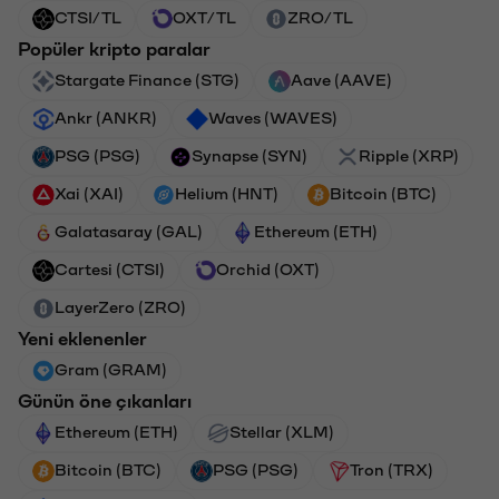
CTSI/TL
OXT/TL
ZRO/TL
Popüler kripto paralar
Stargate Finance (STG)
Aave (AAVE)
Ankr (ANKR)
Waves (WAVES)
PSG (PSG)
Synapse (SYN)
Ripple (XRP)
Xai (XAI)
Helium (HNT)
Bitcoin (BTC)
Galatasaray (GAL)
Ethereum (ETH)
Cartesi (CTSI)
Orchid (OXT)
LayerZero (ZRO)
Yeni eklenenler
Gram (GRAM)
Günün öne çıkanları
Ethereum (ETH)
Stellar (XLM)
Bitcoin (BTC)
PSG (PSG)
Tron (TRX)