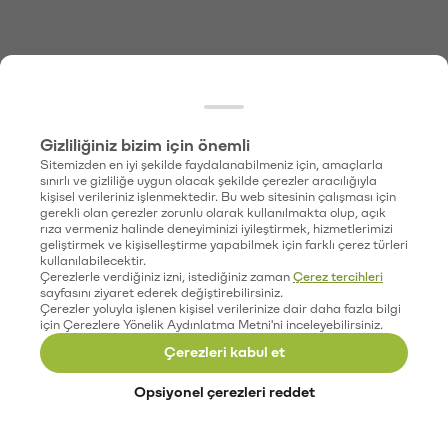
Gizliliğiniz bizim için önemli
Sitemizden en iyi şekilde faydalanabilmeniz için, amaçlarla
sınırlı ve gizliliğe uygun olacak şekilde çerezler aracılığıyla
kişisel verileriniz işlenmektedir. Bu web sitesinin çalışması için
gerekli olan çerezler zorunlu olarak kullanılmakta olup, açık
rıza vermeniz halinde deneyiminizi iyileştirmek, hizmetlerimizi
geliştirmek ve kişiselleştirme yapabilmek için farklı çerez türleri
kullanılabilecektir.
Çerezlerle verdiğiniz izni, istediğiniz zaman
Çerez tercihleri
sayfasını ziyaret ederek değiştirebilirsiniz.
Çerezler yoluyla işlenen kişisel verilerinize dair daha fazla bilgi
için Çerezlere Yönelik Aydınlatma Metni'ni inceleyebilirsiniz.
Çerezleri kabul et
Opsiyonel çerezleri reddet