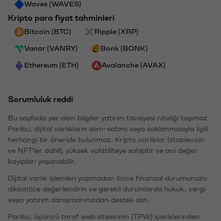
Waves (WAVES)
Kripto para fiyat tahminleri
Bitcoin (BTC)
Ripple (XRP)
Vanar (VANRY)
Bonk (BONK)
Ethereum (ETH)
Avalanche (AVAX)
Sorumluluk reddi
Bu sayfada yer alan bilgiler yatırım tavsiyesi niteliği taşımaz.
Paribu, dijital varlıkların alım-satımı veya saklanmasıyla ilgili
herhangi bir öneride bulunmaz. Kripto varlıklar (stablecoin
ve NFT'ler dahil), yüksek volatiliteye sahiptir ve ani değer
kayıpları yaşanabilir.
Dijital varlık işlemleri yapmadan önce finansal durumunuzu
dikkatlice değerlendirin ve gerekli durumlarda hukuk, vergi
veya yatırım danışmanınızdan destek alın.
Paribu, üçüncü taraf web sitelerinin (TPW) içeriklerinden