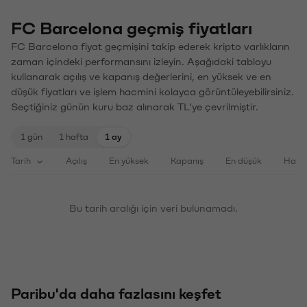
FC Barcelona geçmiş fiyatları
FC Barcelona fiyat geçmişini takip ederek kripto varlıkların
zaman içindeki performansını izleyin. Aşağıdaki tabloyu
kullanarak açılış ve kapanış değerlerini, en yüksek ve en
düşük fiyatları ve işlem hacmini kolayca görüntüleyebilirsiniz.
Seçtiğiniz günün kuru baz alınarak TL'ye çevrilmiştir.
1 gün
1 hafta
1 ay
Tarih
Açılış
En yüksek
Kapanış
En düşük
Haci
Bu tarih aralığı için veri bulunamadı.
Paribu'da daha fazlasını keşfet