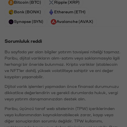
Bitcoin (BTC)
Ripple (XRP)
Bonk (BONK)
Ethereum (ETH)
Synapse (SYN)
Avalanche (AVAX)
Sorumluluk reddi
Bu sayfada yer alan bilgiler yatırım tavsiyesi niteliği taşımaz.
Paribu, dijital varlıkların alım-satımı veya saklanmasıyla ilgili
herhangi bir öneride bulunmaz. Kripto varlıklar (stablecoin
ve NFT'ler dahil), yüksek volatiliteye sahiptir ve ani değer
kayıpları yaşanabilir.
Dijital varlık işlemleri yapmadan önce finansal durumunuzu
dikkatlice değerlendirin ve gerekli durumlarda hukuk, vergi
veya yatırım danışmanınızdan destek alın.
Paribu, üçüncü taraf web sitelerinin (TPW) içeriklerinden
veya kullanımından kaynaklanabilecek zarar, kayıp veya
diğer sonuçlardan sorumlu değildir. TPW kullanımı,
varlıklarınızda kayıp veya değer düşüşüne yol açabilir. Bazı