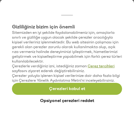
Gizliliğiniz bizim için önemli
Sitemizden en iyi şekilde faydalanabilmeniz için, amaçlarla
sınırlı ve gizliliğe uygun olacak şekilde çerezler aracılığıyla
kişisel verileriniz işlenmektedir. Bu web sitesinin çalışması için
gerekli olan çerezler zorunlu olarak kullanılmakta olup, açık
rıza vermeniz halinde deneyiminizi iyileştirmek, hizmetlerimizi
geliştirmek ve kişiselleştirme yapabilmek için farklı çerez türleri
kullanılabilecektir.
Çerezlerle verdiğiniz izni, istediğiniz zaman
Çerez tercihleri
sayfasını ziyaret ederek değiştirebilirsiniz.
Çerezler yoluyla işlenen kişisel verilerinize dair daha fazla bilgi
için Çerezlere Yönelik Aydınlatma Metni'ni inceleyebilirsiniz.
Çerezleri kabul et
Opsiyonel çerezleri reddet