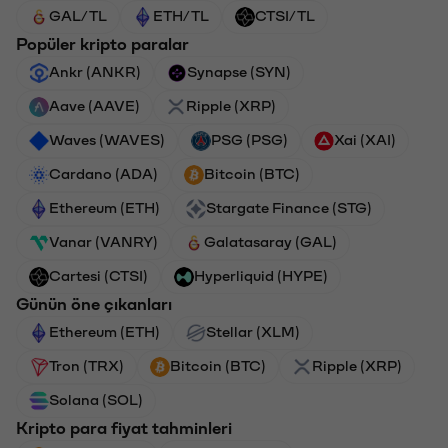
GAL/TL
ETH/TL
CTSI/TL
Popüler kripto paralar
Ankr (ANKR)
Synapse (SYN)
Aave (AAVE)
Ripple (XRP)
Waves (WAVES)
PSG (PSG)
Xai (XAI)
Cardano (ADA)
Bitcoin (BTC)
Ethereum (ETH)
Stargate Finance (STG)
Vanar (VANRY)
Galatasaray (GAL)
Cartesi (CTSI)
Hyperliquid (HYPE)
Günün öne çıkanları
Ethereum (ETH)
Stellar (XLM)
Tron (TRX)
Bitcoin (BTC)
Ripple (XRP)
Solana (SOL)
Kripto para fiyat tahminleri