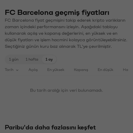
FC Barcelona geçmiş fiyatları
FC Barcelona fiyat geçmişini takip ederek kripto varlıkların
zaman içindeki performansını izleyin. Aşağıdaki tabloyu
kullanarak açılış ve kapanış değerlerini, en yüksek ve en
düşük fiyatları ve işlem hacmini kolayca görüntüleyebilirsiniz.
Seçtiğiniz günün kuru baz alınarak TL'ye çevrilmiştir.
1 gün
1 hafta
1 ay
Tarih
Açılış
En yüksek
Kapanış
En düşük
Haci
Bu tarih aralığı için veri bulunamadı.
Paribu'da daha fazlasını keşfet