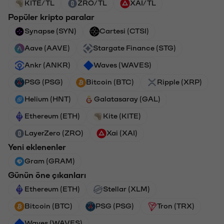
KITE/TL
ZRO/TL
XAI/TL
Popüler kripto paralar
Synapse (SYN)
Cartesi (CTSI)
Aave (AAVE)
Stargate Finance (STG)
Ankr (ANKR)
Waves (WAVES)
PSG (PSG)
Bitcoin (BTC)
Ripple (XRP)
Helium (HNT)
Galatasaray (GAL)
Ethereum (ETH)
Kite (KITE)
LayerZero (ZRO)
Xai (XAI)
Yeni eklenenler
Gram (GRAM)
Günün öne çıkanları
Ethereum (ETH)
Stellar (XLM)
Bitcoin (BTC)
PSG (PSG)
Tron (TRX)
Waves (WAVES)