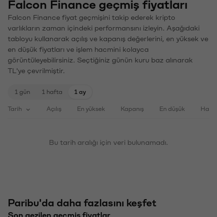
Falcon Finance geçmiş fiyatları
Falcon Finance fiyat geçmişini takip ederek kripto
varlıkların zaman içindeki performansını izleyin. Aşağıdaki
tabloyu kullanarak açılış ve kapanış değerlerini, en yüksek ve
en düşük fiyatları ve işlem hacmini kolayca
görüntüleyebilirsiniz. Seçtiğiniz günün kuru baz alınarak
TL'ye çevrilmiştir.
1 gün
1 hafta
1 ay
Tarih
Açılış
En yüksek
Kapanış
En düşük
Haci
Bu tarih aralığı için veri bulunamadı.
Paribu'da daha fazlasını keşfet
Son gezilen geçmiş fiyatlar