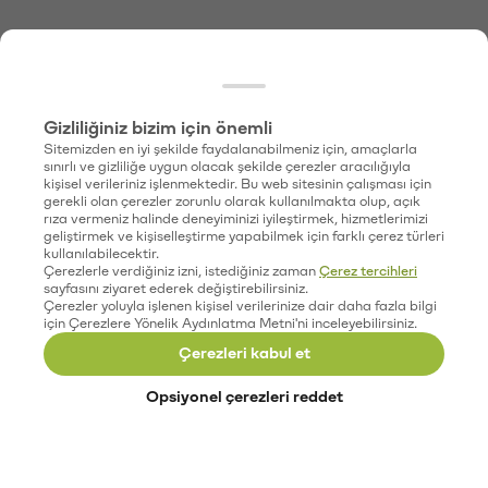
Gizliliğiniz bizim için önemli
Sitemizden en iyi şekilde faydalanabilmeniz için, amaçlarla
sınırlı ve gizliliğe uygun olacak şekilde çerezler aracılığıyla
kişisel verileriniz işlenmektedir. Bu web sitesinin çalışması için
gerekli olan çerezler zorunlu olarak kullanılmakta olup, açık
rıza vermeniz halinde deneyiminizi iyileştirmek, hizmetlerimizi
geliştirmek ve kişiselleştirme yapabilmek için farklı çerez türleri
kullanılabilecektir.
Çerezlerle verdiğiniz izni, istediğiniz zaman
Çerez tercihleri
sayfasını ziyaret ederek değiştirebilirsiniz.
Çerezler yoluyla işlenen kişisel verilerinize dair daha fazla bilgi
için Çerezlere Yönelik Aydınlatma Metni'ni inceleyebilirsiniz.
Çerezleri kabul et
Opsiyonel çerezleri reddet