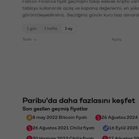
Falcon Finance fiyat geçmişini takip ederek kripto varl
tabloyu kullanarak açılış ve kapanış değerlerini, en yük
görüntüleyebilirsiniz. Seçtiğiniz günün kuru baz alınarak
1 gün
1 hafta
1 ay
Tarih
Açılış
Paribu'da daha fazlasını keşfet
Son gezilen geçmiş fiyatlar
8 may 2022 Bitcoin fiyatı
26 Ağustos 2024 C
26 Ağustos 2021 Chiliz fiyatı
16 Eylül 2025
30 Haziran 2023 Chiliz fiyatı
27 Ağustos 202