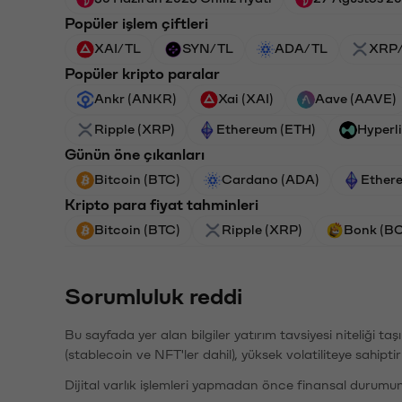
Popüler işlem çiftleri
XAI/TL
SYN/TL
ADA/TL
XRP
Popüler kripto paralar
Ankr (ANKR)
Xai (XAI)
Aave (AAVE)
Ripple (XRP)
Ethereum (ETH)
Hyperl
Günün öne çıkanları
Bitcoin (BTC)
Cardano (ADA)
Ether
Kripto para fiyat tahminleri
Bitcoin (BTC)
Ripple (XRP)
Bonk (B
Sorumluluk reddi
Bu sayfada yer alan bilgiler yatırım tavsiyesi niteliği ta
(stablecoin ve NFT'ler dahil), yüksek volatiliteye sahipti
Dijital varlık işlemleri yapmadan önce finansal durumu