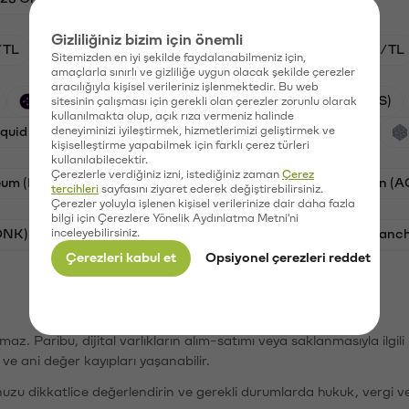
Gizliliğiniz bizim için önemli
/TL
HYPE/TL
GAL/TL
BTC/TL
ETH/TL
Sitemizden en iyi şekilde faydalanabilmeniz için,
amaçlarla sınırlı ve gizliliğe uygun olacak şekilde çerezler
aracılığıyla kişisel verileriniz işlenmektedir. Bu web
Synapse (SYN)
PSG (PSG)
Waves (WAVES)
sitesinin çalışması için gerekli olan çerezler zorunlu olarak
kullanılmakta olup, açık rıza vermeniz halinde
iquid (HYPE)
deneyiminizi iyileştirmek, hizmetlerimizi geliştirmek ve
Galatasaray (GAL)
Orchid (OXT)
kişiselleştirme yapabilmek için farklı çerez türleri
kullanılabilecektir.
Çerezlerle verdiğiniz izni, istediğiniz zaman
Çerez
eum (ETH)
Bat (BAT)
Chiliz (CHZ)
AC Milan (
tercihleri
sayfasını ziyaret ederek değiştirebilirsiniz.
Çerezler yoluyla işlenen kişisel verilerinize dair daha fazla
bilgi için Çerezlere Yönelik Aydınlatma Metni'ni
ONK)
inceleyebilirsiniz.
Ethereum (ETH)
Synapse (SYN)
Avalanc
Çerezleri kabul et
Opsiyonel çerezleri reddet
şımaz. Paribu, dijital varlıkların alım-satımı veya saklanmasıyla ilgi
r ve ani değer kayıpları yaşanabilir.
nuzu dikkatlice değerlendirin ve gerekli durumlarda hukuk, vergi v