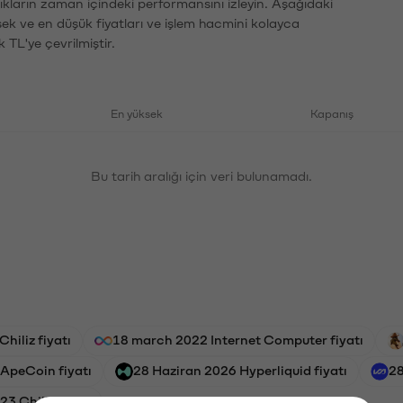
ıkların zaman içindeki performansını izleyin. Aşağıdaki
sek ve en düşük fiyatları ve işlem hacmini kolayca
 TL'ye çevrilmiştir.
En yüksek
Kapanış
Bu tarih aralığı için veri bulunamadı.
hiliz fiyatı
18 march 2022 Internet Computer fiyatı
 ApeCoin fiyatı
28 Haziran 2026 Hyperliquid fiyatı
28
3 Chiliz fiyatı