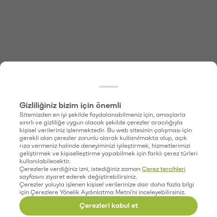
Gizliliğiniz bizim için önemli
Sitemizden en iyi şekilde faydalanabilmeniz için, amaçlarla
sınırlı ve gizliliğe uygun olacak şekilde çerezler aracılığıyla
kişisel verileriniz işlenmektedir. Bu web sitesinin çalışması için
gerekli olan çerezler zorunlu olarak kullanılmakta olup, açık
rıza vermeniz halinde deneyiminizi iyileştirmek, hizmetlerimizi
geliştirmek ve kişiselleştirme yapabilmek için farklı çerez türleri
kullanılabilecektir.
Çerezlerle verdiğiniz izni, istediğiniz zaman
Çerez tercihleri
sayfasını ziyaret ederek değiştirebilirsiniz.
Çerezler yoluyla işlenen kişisel verilerinize dair daha fazla bilgi
için Çerezlere Yönelik Aydınlatma Metni'ni inceleyebilirsiniz.
Çerezleri kabul et