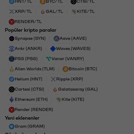
HNT/TL
BTC/TL
CTSI/TL
XRP/TL
GAL/TL
KITE/TL
RENDER/TL
Popüler kripto paralar
Synapse (SYN)
Aave (AAVE)
Ankr (ANKR)
Waves (WAVES)
PSG (PSG)
Vanar (VANRY)
Alien Worlds (TLM)
Bitcoin (BTC)
Helium (HNT)
Ripple (XRP)
Cartesi (CTSI)
Galatasaray (GAL)
Ethereum (ETH)
Kite (KITE)
Render (RENDER)
Yeni eklenenler
Gram (GRAM)