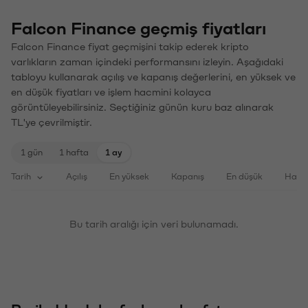
Falcon Finance geçmiş fiyatları
Falcon Finance fiyat geçmişini takip ederek kripto
varlıkların zaman içindeki performansını izleyin. Aşağıdaki
tabloyu kullanarak açılış ve kapanış değerlerini, en yüksek ve
en düşük fiyatları ve işlem hacmini kolayca
görüntüleyebilirsiniz. Seçtiğiniz günün kuru baz alınarak
TL'ye çevrilmiştir.
1 gün
1 hafta
1 ay
Tarih
Açılış
En yüksek
Kapanış
En düşük
Haci
Bu tarih aralığı için veri bulunamadı.