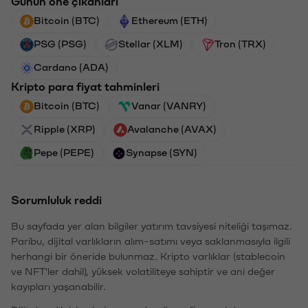
Günün öne çıkanları
Bitcoin (BTC)
Ethereum (ETH)
PSG (PSG)
Stellar (XLM)
Tron (TRX)
Cardano (ADA)
Kripto para fiyat tahminleri
Bitcoin (BTC)
Vanar (VANRY)
Ripple (XRP)
Avalanche (AVAX)
Pepe (PEPE)
Synapse (SYN)
Sorumluluk reddi
Bu sayfada yer alan bilgiler yatırım tavsiyesi niteliği taşımaz.
Paribu, dijital varlıkların alım-satımı veya saklanmasıyla ilgili
herhangi bir öneride bulunmaz. Kripto varlıklar (stablecoin
ve NFT'ler dahil), yüksek volatiliteye sahiptir ve ani değer
kayıpları yaşanabilir.