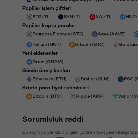
Popüler işlem çiftleri
STG/TL
SYN/TL
XAI/TL
HNT/
Popüler kripto paralar
Stargate Finance (STG)
Aave (AAVE)
Helium (HNT)
Bitcoin (BTC)
Galatas
Yeni eklenenler
Gram (GRAM)
Günün öne çıkanları
Ethereum (ETH)
Stellar (XLM)
PSG (
Kripto para fiyat tahminleri
Bitcoin (BTC)
Ripple (XRP)
Vanar (
Sorumluluk reddi
Bu sayfada yer alan bilgiler yatırım tavsiyesi niteliği ta