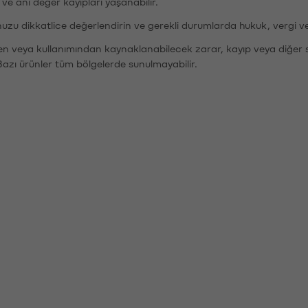
r ve ani değer kayıpları yaşanabilir.
nuzu dikkatlice değerlendirin ve gerekli durumlarda hukuk, vergi v
den veya kullanımından kaynaklanabilecek zarar, kayıp veya diğer 
Bazı ürünler tüm bölgelerde sunulmayabilir.