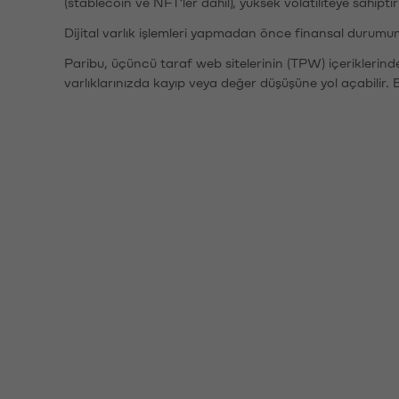
(stablecoin ve NFT'ler dahil), yüksek volatiliteye sahipti
Dijital varlık işlemleri yapmadan önce finansal durumu
Paribu, üçüncü taraf web sitelerinin (TPW) içeriklerin
varlıklarınızda kayıp veya değer düşüşüne yol açabilir. 