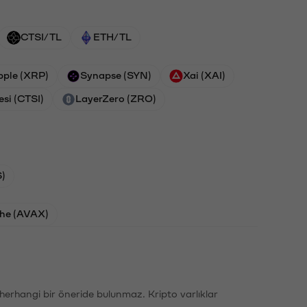
CTSI/TL
ETH/TL
pple (XRP)
Synapse (SYN)
Xai (XAI)
esi (CTSI)
LayerZero (ZRO)
)
he (AVAX)
li herhangi bir öneride bulunmaz. Kripto varlıklar