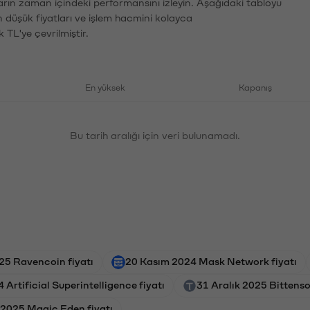
ların zaman içindeki performansını izleyin. Aşağıdaki tabloyu
n düşük fiyatları ve işlem hacmini kolayca
 TL'ye çevrilmiştir.
En yüksek
Kapanış
Bu tarih aralığı için veri bulunamadı.
025 Ravencoin fiyatı
20 Kasım 2024 Mask Network fiyatı
 Artificial Superintelligence fiyatı
31 Aralık 2025 Bittensor
 2025 Magic Eden fiyatı