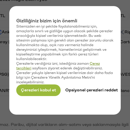
TL
XRP/TL
BTC/TL
GAL/TL
OXT/TL
Gizliliğiniz bizim için önemli
Sitemizden en iyi şekilde faydalanabilmeniz için,
amaçlarla sınırlı ve gizliliğe uygun olacak şekilde çerezler
Ankr (ANKR)
Waves (WAVES)
PSG (PSG)
Ri
aracılığıyla kişisel verileriniz işlenmektedir. Bu web
sitesinin çalışması için gerekli olan çerezler zorunlu olarak
aray (GAL)
Ethereum (ETH)
Orchid (OXT)
Cart
kullanılmakta olup, açık rıza vermeniz halinde
deneyiminizi iyileştirmek, hizmetlerimizi geliştirmek ve
kişiselleştirme yapabilmek için farklı çerez türleri
kullanılabilecektir.
Çerezlerle verdiğiniz izni, istediğiniz zaman
Çerez
tercihleri
sayfasını ziyaret ederek değiştirebilirsiniz.
Çerezler yoluyla işlenen kişisel verilerinize dair daha fazla
PSG)
Bitcoin (BTC)
Tron (TRX)
Waves (WAVES
bilgi için Çerezlere Yönelik Aydınlatma Metni'ni
inceleyebilirsiniz.
Çerezleri kabul et
Opsiyonel çerezleri reddet
VANRY)
Bonk (BONK)
Ethereum (ETH)
Avalanc
şımaz. Paribu, dijital varlıkların alım-satımı veya saklanmasıyla ilgi