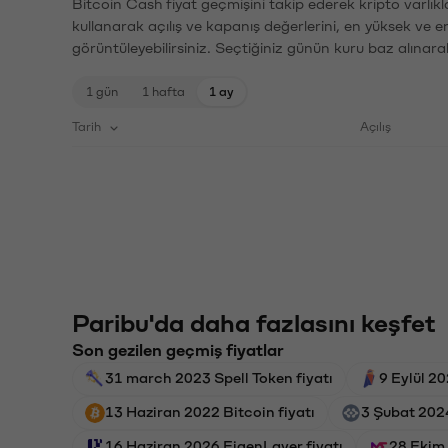
Bitcoin Cash fiyat geçmişini takip ederek kripto varlık
kullanarak açılış ve kapanış değerlerini, en yüksek ve e
görüntüleyebilirsiniz. Seçtiğiniz günün kuru baz alınarak
1 gün
1 hafta
1 ay
Tarih
Açılış
Paribu'da daha fazlasını keşfet
Son gezilen geçmiş fiyatlar
31 march 2023 Spell Token fiyatı
9 Eylül 2
13 Haziran 2022 Bitcoin fiyatı
3 Şubat 2024
16 Haziran 2026 EigenLayer fiyatı
28 Ekim