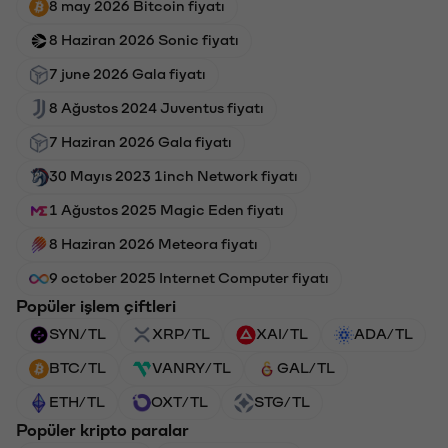
8 may 2026 Bitcoin fiyatı
8 Haziran 2026 Sonic fiyatı
7 june 2026 Gala fiyatı
8 Ağustos 2024 Juventus fiyatı
7 Haziran 2026 Gala fiyatı
30 Mayıs 2023 1inch Network fiyatı
1 Ağustos 2025 Magic Eden fiyatı
8 Haziran 2026 Meteora fiyatı
9 october 2025 Internet Computer fiyatı
Popüler işlem çiftleri
SYN/TL
XRP/TL
XAI/TL
ADA/TL
BTC/TL
VANRY/TL
GAL/TL
ETH/TL
OXT/TL
STG/TL
Popüler kripto paralar