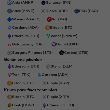
Ankr (ANKR)
Synapse (SYN)
Aave (AAVE)
Ripple (XRP)
PSG (PSG)
Waves (WAVES)
Xai (XAI)
Cardano (ADA)
Bitcoin (BTC)
Ethereum (ETH)
Vanar (VANRY)
Galatasaray (GAL)
Orchid (OXT)
Stargate Finance (STG)
Cartesi (CTSI)
Günün öne çıkanları
Ethereum (ETH)
Stellar (XLM)
Tron (TRX)
Cardano (ADA)
Bitcoin (BTC)
Ripple (XRP)
Kripto para fiyat tahminleri
Bitcoin (BTC)
Ripple (XRP)
Bonk (BONK)
Ethereum (ETH)