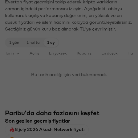
Everton fiyat geçmişini takip ederek kripto varlıkların
zaman içindeki performansını izleyin. Aşağıdaki tabloyu
kullanarak açılış ve kapanış değerlerini, en yüksek ve en
düşük fiyatları ve işlem hacmini kolayca görüntüleyebilirsiniz.
Seçtiğiniz günün kuru baz alınarak TL'ye çevrilmiştir.
1 gün
1 hafta
1 ay
Tarih
Açılış
En yüksek
Kapanış
En düşük
Haci
Bu tarih aralığı için veri bulunamadı.
Paribu'da daha fazlasını keşfet
Son gezilen geçmiş fiyatlar
8 july 2026 Akash Network fiyatı