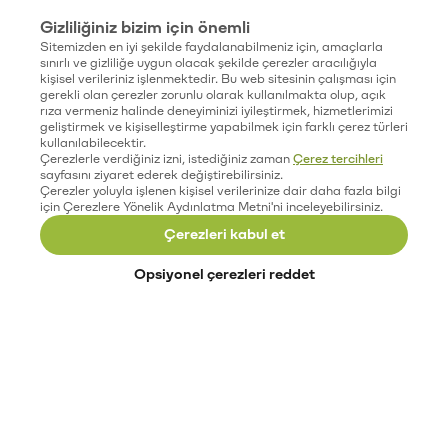
Gizliliğiniz bizim için önemli
Sitemizden en iyi şekilde faydalanabilmeniz için, amaçlarla
sınırlı ve gizliliğe uygun olacak şekilde çerezler aracılığıyla
kişisel verileriniz işlenmektedir. Bu web sitesinin çalışması için
gerekli olan çerezler zorunlu olarak kullanılmakta olup, açık
rıza vermeniz halinde deneyiminizi iyileştirmek, hizmetlerimizi
geliştirmek ve kişiselleştirme yapabilmek için farklı çerez türleri
kullanılabilecektir.
Çerezlerle verdiğiniz izni, istediğiniz zaman
Çerez tercihleri
sayfasını ziyaret ederek değiştirebilirsiniz.
Çerezler yoluyla işlenen kişisel verilerinize dair daha fazla bilgi
için Çerezlere Yönelik Aydınlatma Metni'ni inceleyebilirsiniz.
Çerezleri kabul et
Opsiyonel çerezleri reddet
Paribu’yu keşfet
Eğitimler