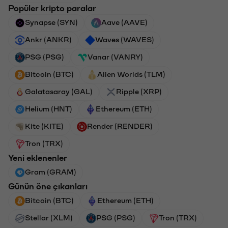
Popüler kripto paralar
Synapse (SYN)
Aave (AAVE)
Ankr (ANKR)
Waves (WAVES)
PSG (PSG)
Vanar (VANRY)
Bitcoin (BTC)
Alien Worlds (TLM)
Galatasaray (GAL)
Ripple (XRP)
Helium (HNT)
Ethereum (ETH)
Kite (KITE)
Render (RENDER)
Tron (TRX)
Yeni eklenenler
Gram (GRAM)
Günün öne çıkanları
Bitcoin (BTC)
Ethereum (ETH)
Stellar (XLM)
PSG (PSG)
Tron (TRX)