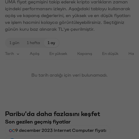
UMA fiyat geçmişini takip ederek kripto varlıkların zaman
içindeki performansını izleyin. Aşağıdaki tabloyu kullanarak
açılış ve kapanış değerlerini, en yüksek ve en düşük fiyatları
ve işlem hacmini kolayca görüntüleyebilirsiniz. Seçtiğiniz
günün kuru baz alınarak TL'ye çevrilmiştir.
1 gün
1 hafta
1 ay
Tarih
Açılış
En yüksek
Kapanış
En düşük
Haci
Bu tarih aralığı için veri bulunamadı.
Paribu'da daha fazlasını keşfet
Son gezilen geçmiş fiyatlar
9 december 2023 Internet Computer fiyatı