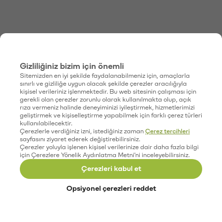
Gizliliğiniz bizim için önemli
Sitemizden en iyi şekilde faydalanabilmeniz için, amaçlarla
sınırlı ve gizliliğe uygun olacak şekilde çerezler aracılığıyla
kişisel verileriniz işlenmektedir. Bu web sitesinin çalışması için
gerekli olan çerezler zorunlu olarak kullanılmakta olup, açık
rıza vermeniz halinde deneyiminizi iyileştirmek, hizmetlerimizi
geliştirmek ve kişiselleştirme yapabilmek için farklı çerez türleri
kullanılabilecektir.
Çerezlerle verdiğiniz izni, istediğiniz zaman
Çerez tercihleri
sayfasını ziyaret ederek değiştirebilirsiniz.
Çerezler yoluyla işlenen kişisel verilerinize dair daha fazla bilgi
için Çerezlere Yönelik Aydınlatma Metni'ni inceleyebilirsiniz.
Çerezleri kabul et
Opsiyonel çerezleri reddet