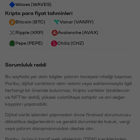
Waves (WAVES)
Kripto para fiyat tahminleri
Bitcoin (BTC)
Vanar (VANRY)
Ripple (XRP)
Avalanche (AVAX)
Pepe (PEPE)
Chiliz (CHZ)
Sorumluluk reddi
Bu sayfada yer alan bilgiler yatırım tavsiyesi niteliği taşımaz.
Paribu, dijital varlıkların alım-satımı veya saklanmasıyla ilgili
herhangi bir öneride bulunmaz. Kripto varlıklar (stablecoin
ve NFT'ler dahil), yüksek volatiliteye sahiptir ve ani değer
kayıpları yaşanabilir.
Dijital varlık işlemleri yapmadan önce finansal durumunuzu
dikkatlice değerlendirin ve gerekli durumlarda hukuk, vergi
veya yatırım danışmanınızdan destek alın.
Paribu, üçüncü taraf web sitelerinin (TPW) içeriklerinden