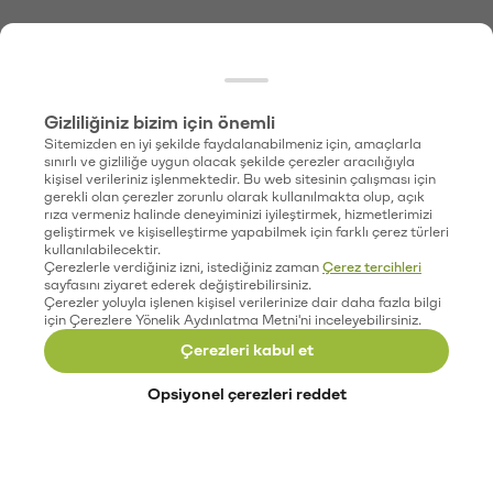
Gizliliğiniz bizim için önemli
Sitemizden en iyi şekilde faydalanabilmeniz için, amaçlarla
sınırlı ve gizliliğe uygun olacak şekilde çerezler aracılığıyla
kişisel verileriniz işlenmektedir. Bu web sitesinin çalışması için
gerekli olan çerezler zorunlu olarak kullanılmakta olup, açık
rıza vermeniz halinde deneyiminizi iyileştirmek, hizmetlerimizi
geliştirmek ve kişiselleştirme yapabilmek için farklı çerez türleri
kullanılabilecektir.
Çerezlerle verdiğiniz izni, istediğiniz zaman
Çerez tercihleri
sayfasını ziyaret ederek değiştirebilirsiniz.
Çerezler yoluyla işlenen kişisel verilerinize dair daha fazla bilgi
için Çerezlere Yönelik Aydınlatma Metni'ni inceleyebilirsiniz.
Çerezleri kabul et
Opsiyonel çerezleri reddet