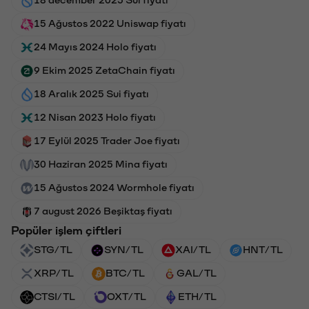
15 Ağustos 2022 Uniswap fiyatı
24 Mayıs 2024 Holo fiyatı
9 Ekim 2025 ZetaChain fiyatı
18 Aralık 2025 Sui fiyatı
12 Nisan 2023 Holo fiyatı
17 Eylül 2025 Trader Joe fiyatı
30 Haziran 2025 Mina fiyatı
15 Ağustos 2024 Wormhole fiyatı
7 august 2026 Beşiktaş fiyatı
Popüler işlem çiftleri
STG/TL
SYN/TL
XAI/TL
HNT/TL
XRP/TL
BTC/TL
GAL/TL
CTSI/TL
OXT/TL
ETH/TL