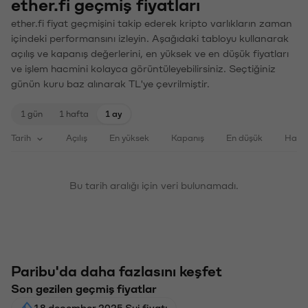
ether.fi geçmiş fiyatları
ether.fi fiyat geçmişini takip ederek kripto varlıkların zaman
içindeki performansını izleyin. Aşağıdaki tabloyu kullanarak
açılış ve kapanış değerlerini, en yüksek ve en düşük fiyatları
ve işlem hacmini kolayca görüntüleyebilirsiniz. Seçtiğiniz
günün kuru baz alınarak TL'ye çevrilmiştir.
1 gün
1 hafta
1 ay
Tarih
Açılış
En yüksek
Kapanış
En düşük
Haci
Bu tarih aralığı için veri bulunamadı.
Paribu'da daha fazlasını keşfet
Son gezilen geçmiş fiyatlar
18 december 2025 Sui fiyatı