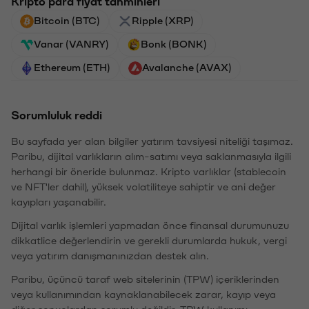
Kripto para fiyat tahminleri
Bitcoin (BTC)
Ripple (XRP)
Vanar (VANRY)
Bonk (BONK)
Ethereum (ETH)
Avalanche (AVAX)
Sorumluluk reddi
Bu sayfada yer alan bilgiler yatırım tavsiyesi niteliği taşımaz.
Paribu, dijital varlıkların alım-satımı veya saklanmasıyla ilgili
herhangi bir öneride bulunmaz. Kripto varlıklar (stablecoin
ve NFT'ler dahil), yüksek volatiliteye sahiptir ve ani değer
kayıpları yaşanabilir.
Dijital varlık işlemleri yapmadan önce finansal durumunuzu
dikkatlice değerlendirin ve gerekli durumlarda hukuk, vergi
veya yatırım danışmanınızdan destek alın.
Paribu, üçüncü taraf web sitelerinin (TPW) içeriklerinden
veya kullanımından kaynaklanabilecek zarar, kayıp veya
diğer sonuçlardan sorumlu değildir. TPW kullanımı,