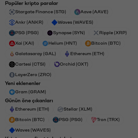
Popüler kripto paralar
Stargate Finance (STG)
Aave (AAVE)
Ankr (ANKR)
Waves (WAVES)
PSG (PSG)
Synapse (SYN)
Ripple (XRP)
Xai (XAI)
Helium (HNT)
Bitcoin (BTC)
Galatasaray (GAL)
Ethereum (ETH)
Cartesi (CTSI)
Orchid (OXT)
LayerZero (ZRO)
Yeni eklenenler
Gram (GRAM)
Günün öne çıkanları
Ethereum (ETH)
Stellar (XLM)
Bitcoin (BTC)
PSG (PSG)
Tron (TRX)
Waves (WAVES)