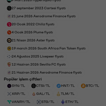
9 Mart 2026 Hyperliquid fiyatı
27 september 2023 Cartesi fiyatı
21 june 2026 Aerodrome Finance fiyatı
20 Ocak 2022 Chiliz fiyatı
4 Ocak 2026 Plume fiyatı
21 Nisan 2026 Aster fiyatı
19 march 2026 South Africa Fan Token fiyatı
24 Ağustos 2025 Livepeer fiyatı
12 Haziran 2026 Sevilla FC fiyatı
21 Haziran 2026 Aerodrome Finance fiyatı
Popüler işlem çiftleri
SYN/TL
CTSI/TL
HNT/TL
BTC/TL
XRP/TL
GAL/TL
TLM/TL
VANRY/TL
STG/TL
ETH/TL