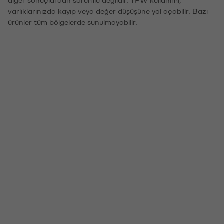
diğer sonuçlardan sorumlu değildir. TPW kullanımı,
varlıklarınızda kayıp veya değer düşüşüne yol açabilir. Bazı
ürünler tüm bölgelerde sunulmayabilir.