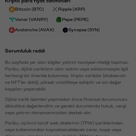
Kripto para fiyat tahminleri
Bitcoin (BTC)
Ripple (XRP)
Vanar (VANRY)
Pepe (PEPE)
Avalanche (AVAX)
Synapse (SYN)
Sorumluluk reddi
Bu sayfada yer alan bilgiler yatırım tavsiyesi niteliği taşımaz.
Paribu, dijital varlıkların alım-satımı veya saklanmasıyla ilgili
herhangi bir öneride bulunmaz. Kripto varlıklar (stablecoin
ve NFT'ler dahil), yüksek volatiliteye sahiptir ve ani değer
kayıpları yaşanabilir.
Dijital varlık işlemleri yapmadan önce finansal durumunuzu
dikkatlice değerlendirin ve gerekli durumlarda hukuk, vergi
veya yatırım danışmanınızdan destek alın.
Paribu, üçüncü taraf web sitelerinin (TPW) içeriklerinden
veya kullanımından kaynaklanabilecek zarar, kayıp veya