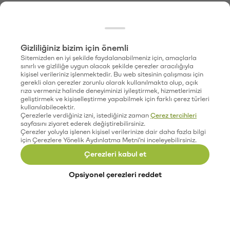
Gizliliğiniz bizim için önemli
Sitemizden en iyi şekilde faydalanabilmeniz için, amaçlarla
sınırlı ve gizliliğe uygun olacak şekilde çerezler aracılığıyla
kişisel verileriniz işlenmektedir. Bu web sitesinin çalışması için
gerekli olan çerezler zorunlu olarak kullanılmakta olup, açık
rıza vermeniz halinde deneyiminizi iyileştirmek, hizmetlerimizi
geliştirmek ve kişiselleştirme yapabilmek için farklı çerez türleri
kullanılabilecektir.
Çerezlerle verdiğiniz izni, istediğiniz zaman
Çerez tercihleri
sayfasını ziyaret ederek değiştirebilirsiniz.
Çerezler yoluyla işlenen kişisel verilerinize dair daha fazla bilgi
için Çerezlere Yönelik Aydınlatma Metni'ni inceleyebilirsiniz.
Çerezleri kabul et
Opsiyonel çerezleri reddet