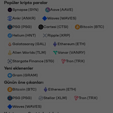
Popüler kripto paralar
Synapse (SYN)
Aave (AAVE)
Ankr (ANKR)
Waves (WAVES)
PSG (PSG)
Cartesi (CTSI)
Bitcoin (BTC)
Helium (HNT)
Ripple (XRP)
Galatasaray (GAL)
Ethereum (ETH)
Alien Worlds (TLM)
Vanar (VANRY)
Stargate Finance (STG)
Tron (TRX)
Yeni eklenenler
Gram (GRAM)
Günün öne çıkanları
Bitcoin (BTC)
Ethereum (ETH)
PSG (PSG)
Stellar (XLM)
Tron (TRX)
Waves (WAVES)