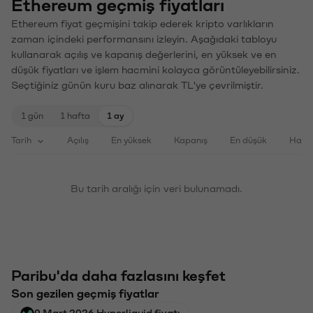
Ethereum geçmiş fiyatları
Ethereum fiyat geçmişini takip ederek kripto varlıkların
zaman içindeki performansını izleyin. Aşağıdaki tabloyu
kullanarak açılış ve kapanış değerlerini, en yüksek ve en
düşük fiyatları ve işlem hacmini kolayca görüntüleyebilirsiniz.
Seçtiğiniz günün kuru baz alınarak TL'ye çevrilmiştir.
1 gün
1 hafta
1 ay
Tarih
Açılış
En yüksek
Kapanış
En düşük
Haci
Bu tarih aralığı için veri bulunamadı.
Paribu'da daha fazlasını keşfet
Son gezilen geçmiş fiyatlar