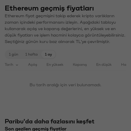
Ethereum geçmiş fiyatları
Ethereum fiyat geçmişini takip ederek kripto varlıkların
zaman içindeki performansını izleyin. Aşağıdaki tabloyu
kullanarak açılış ve kapanış değerlerini, en yüksek ve en
düşük fiyatları ve işlem hacmini kolayca görüntüleyebilirsiniz.
Seçtiğiniz günün kuru baz alınarak TL'ye çevrilmiştir.
1 gün
1 hafta
1 ay
Tarih
Açılış
En yüksek
Kapanış
En düşük
Haci
Bu tarih aralığı için veri bulunamadı.
Paribu'da daha fazlasını keşfet
Son gezilen geçmiş fiyatlar