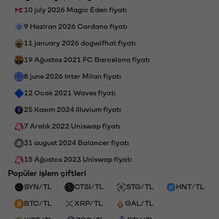
10 july 2026 Magic Eden fiyatı
9 Haziran 2026 Cardano fiyatı
11 january 2026 dogwifhat fiyatı
19 Ağustos 2021 FC Barcelona fiyatı
8 june 2026 Inter Milan fiyatı
12 Ocak 2021 Waves fiyatı
25 Kasım 2024 Illuvium fiyatı
7 Aralık 2022 Uniswap fiyatı
31 august 2024 Balancer fiyatı
15 Ağustos 2023 Uniswap fiyatı
Popüler işlem çiftleri
SYN/TL
CTSI/TL
STG/TL
HNT/TL
BTC/TL
XRP/TL
GAL/TL