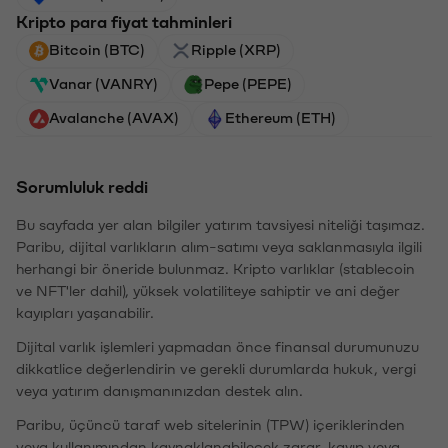
Kripto para fiyat tahminleri
Bitcoin (BTC)
Ripple (XRP)
Vanar (VANRY)
Pepe (PEPE)
Avalanche (AVAX)
Ethereum (ETH)
Sorumluluk reddi
Bu sayfada yer alan bilgiler yatırım tavsiyesi niteliği taşımaz.
Paribu, dijital varlıkların alım-satımı veya saklanmasıyla ilgili
herhangi bir öneride bulunmaz. Kripto varlıklar (stablecoin
ve NFT'ler dahil), yüksek volatiliteye sahiptir ve ani değer
kayıpları yaşanabilir.
Dijital varlık işlemleri yapmadan önce finansal durumunuzu
dikkatlice değerlendirin ve gerekli durumlarda hukuk, vergi
veya yatırım danışmanınızdan destek alın.
Paribu, üçüncü taraf web sitelerinin (TPW) içeriklerinden
veya kullanımından kaynaklanabilecek zarar, kayıp veya