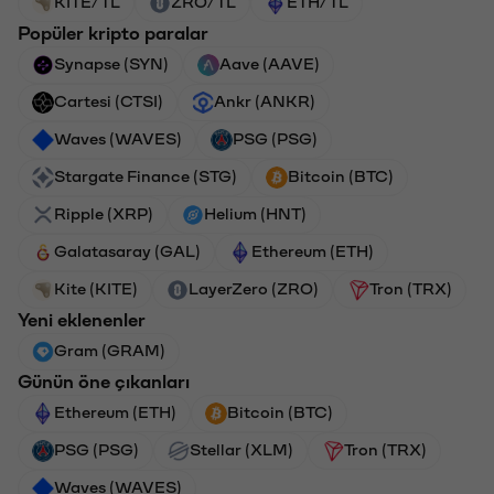
KITE/TL
ZRO/TL
ETH/TL
Popüler kripto paralar
Synapse (SYN)
Aave (AAVE)
Cartesi (CTSI)
Ankr (ANKR)
Waves (WAVES)
PSG (PSG)
Stargate Finance (STG)
Bitcoin (BTC)
Ripple (XRP)
Helium (HNT)
Galatasaray (GAL)
Ethereum (ETH)
Kite (KITE)
LayerZero (ZRO)
Tron (TRX)
Yeni eklenenler
Gram (GRAM)
Günün öne çıkanları
Ethereum (ETH)
Bitcoin (BTC)
PSG (PSG)
Stellar (XLM)
Tron (TRX)
Waves (WAVES)