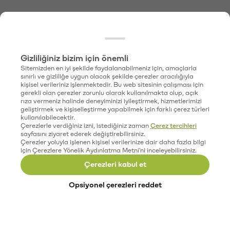
Gizliliğiniz bizim için önemli
Sitemizden en iyi şekilde faydalanabilmeniz için, amaçlarla
sınırlı ve gizliliğe uygun olacak şekilde çerezler aracılığıyla
kişisel verileriniz işlenmektedir. Bu web sitesinin çalışması için
gerekli olan çerezler zorunlu olarak kullanılmakta olup, açık
rıza vermeniz halinde deneyiminizi iyileştirmek, hizmetlerimizi
geliştirmek ve kişiselleştirme yapabilmek için farklı çerez türleri
kullanılabilecektir.
Çerezlerle verdiğiniz izni, istediğiniz zaman
Çerez tercihleri
sayfasını ziyaret ederek değiştirebilirsiniz.
Çerezler yoluyla işlenen kişisel verilerinize dair daha fazla bilgi
için Çerezlere Yönelik Aydınlatma Metni'ni inceleyebilirsiniz.
Çerezleri kabul et
Opsiyonel çerezleri reddet