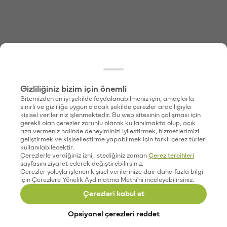
Gizliliğiniz bizim için önemli
Sitemizden en iyi şekilde faydalanabilmeniz için, amaçlarla
sınırlı ve gizliliğe uygun olacak şekilde çerezler aracılığıyla
kişisel verileriniz işlenmektedir. Bu web sitesinin çalışması için
gerekli olan çerezler zorunlu olarak kullanılmakta olup, açık
rıza vermeniz halinde deneyiminizi iyileştirmek, hizmetlerimizi
geliştirmek ve kişiselleştirme yapabilmek için farklı çerez türleri
kullanılabilecektir.
Çerezlerle verdiğiniz izni, istediğiniz zaman
Çerez tercihleri
sayfasını ziyaret ederek değiştirebilirsiniz.
Çerezler yoluyla işlenen kişisel verilerinize dair daha fazla bilgi
için Çerezlere Yönelik Aydınlatma Metni'ni inceleyebilirsiniz.
Çerezleri kabul et
Opsiyonel çerezleri reddet