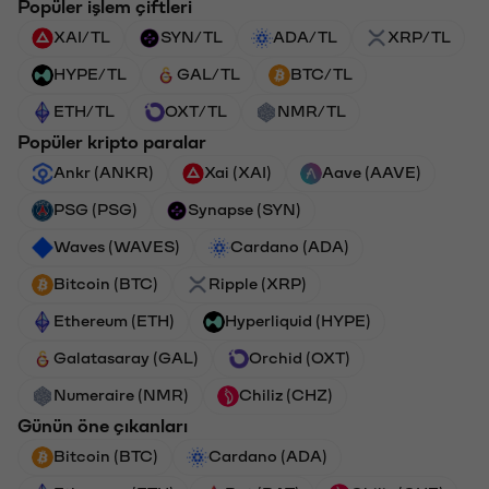
Popüler işlem çiftleri
XAI/TL
SYN/TL
ADA/TL
XRP/TL
HYPE/TL
GAL/TL
BTC/TL
ETH/TL
OXT/TL
NMR/TL
Popüler kripto paralar
Ankr (ANKR)
Xai (XAI)
Aave (AAVE)
PSG (PSG)
Synapse (SYN)
Waves (WAVES)
Cardano (ADA)
Bitcoin (BTC)
Ripple (XRP)
Ethereum (ETH)
Hyperliquid (HYPE)
Galatasaray (GAL)
Orchid (OXT)
Numeraire (NMR)
Chiliz (CHZ)
Günün öne çıkanları
Bitcoin (BTC)
Cardano (ADA)