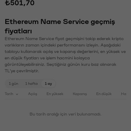
₺501,70
Ethereum Name Service geçmiş
fiyatları
Ethereum Name Service fiyat geçmişini takip ederek kripto
varlıkların zaman içindeki performansını izleyin. Aşağıdaki
tabloyu kullanarak açılış ve kapanış değerlerini, en yüksek ve
en düşük fiyatları ve işlem hacmini kolayca
görüntüleyebilirsiniz. Seçtiğiniz günün kuru baz alınarak
TL'ye çevrilmiştir.
1 gün
1 hafta
1 ay
Tarih
Açılış
En yüksek
Kapanış
En düşük
Haci
Bu tarih aralığı için veri bulunamadı.