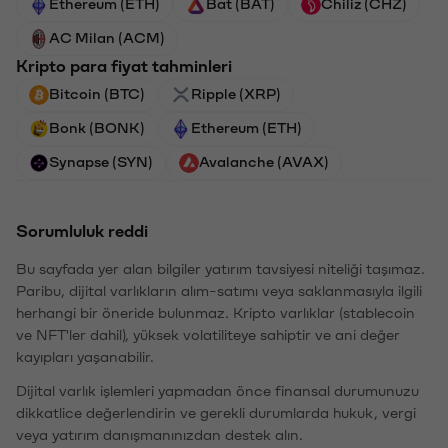
Ethereum (ETH)
Bat (BAT)
Chiliz (CHZ)
AC Milan (ACM)
Kripto para fiyat tahminleri
Bitcoin (BTC)
Ripple (XRP)
Bonk (BONK)
Ethereum (ETH)
Synapse (SYN)
Avalanche (AVAX)
Sorumluluk reddi
Bu sayfada yer alan bilgiler yatırım tavsiyesi niteliği taşımaz.
Paribu, dijital varlıkların alım-satımı veya saklanmasıyla ilgili
herhangi bir öneride bulunmaz. Kripto varlıklar (stablecoin
ve NFT'ler dahil), yüksek volatiliteye sahiptir ve ani değer
kayıpları yaşanabilir.
Dijital varlık işlemleri yapmadan önce finansal durumunuzu
dikkatlice değerlendirin ve gerekli durumlarda hukuk, vergi
veya yatırım danışmanınızdan destek alın.