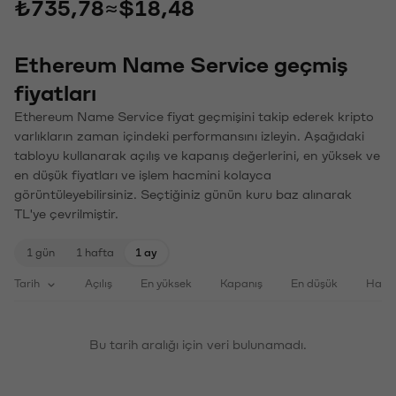
₺735,78
≈
$18,48
Ethereum Name Service geçmiş
fiyatları
Ethereum Name Service fiyat geçmişini takip ederek kripto
varlıkların zaman içindeki performansını izleyin. Aşağıdaki
tabloyu kullanarak açılış ve kapanış değerlerini, en yüksek ve
en düşük fiyatları ve işlem hacmini kolayca
görüntüleyebilirsiniz. Seçtiğiniz günün kuru baz alınarak
TL'ye çevrilmiştir.
1 gün
1 hafta
1 ay
Tarih
Açılış
En yüksek
Kapanış
En düşük
Haci
Bu tarih aralığı için veri bulunamadı.