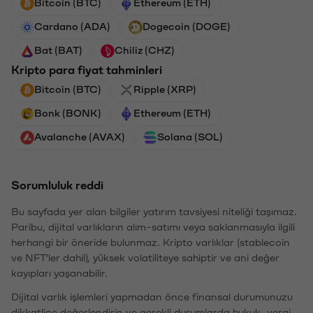
Bitcoin (BTC)
Ethereum (ETH)
Cardano (ADA)
Dogecoin (DOGE)
Bat (BAT)
Chiliz (CHZ)
Kripto para fiyat tahminleri
Bitcoin (BTC)
Ripple (XRP)
Bonk (BONK)
Ethereum (ETH)
Avalanche (AVAX)
Solana (SOL)
Sorumluluk reddi
Bu sayfada yer alan bilgiler yatırım tavsiyesi niteliği taşımaz.
Paribu, dijital varlıkların alım-satımı veya saklanmasıyla ilgili
herhangi bir öneride bulunmaz. Kripto varlıklar (stablecoin
ve NFT'ler dahil), yüksek volatiliteye sahiptir ve ani değer
kayıpları yaşanabilir.
Dijital varlık işlemleri yapmadan önce finansal durumunuzu
dikkatlice değerlendirin ve gerekli durumlarda hukuk, vergi