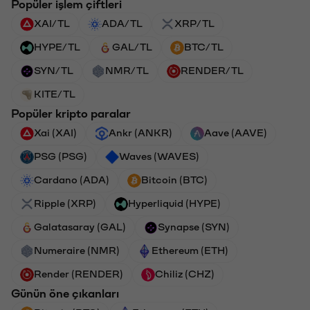
Popüler işlem çiftleri
XAI/TL
ADA/TL
XRP/TL
HYPE/TL
GAL/TL
BTC/TL
SYN/TL
NMR/TL
RENDER/TL
KITE/TL
Popüler kripto paralar
Xai (XAI)
Ankr (ANKR)
Aave (AAVE)
PSG (PSG)
Waves (WAVES)
Cardano (ADA)
Bitcoin (BTC)
Ripple (XRP)
Hyperliquid (HYPE)
Galatasaray (GAL)
Synapse (SYN)
Numeraire (NMR)
Ethereum (ETH)
Render (RENDER)
Chiliz (CHZ)
Günün öne çıkanları