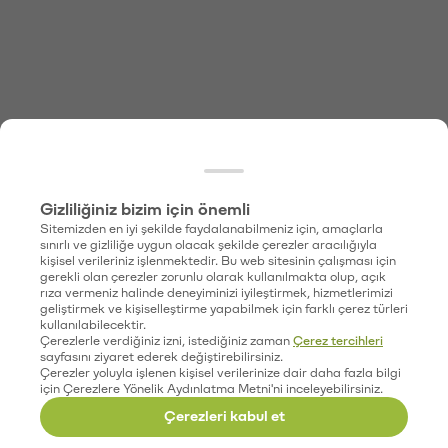
Gizliliğiniz bizim için önemli
Sitemizden en iyi şekilde faydalanabilmeniz için, amaçlarla
sınırlı ve gizliliğe uygun olacak şekilde çerezler aracılığıyla
kişisel verileriniz işlenmektedir. Bu web sitesinin çalışması için
gerekli olan çerezler zorunlu olarak kullanılmakta olup, açık
rıza vermeniz halinde deneyiminizi iyileştirmek, hizmetlerimizi
geliştirmek ve kişiselleştirme yapabilmek için farklı çerez türleri
kullanılabilecektir.
Çerezlerle verdiğiniz izni, istediğiniz zaman
Çerez tercihleri
sayfasını ziyaret ederek değiştirebilirsiniz.
Çerezler yoluyla işlenen kişisel verilerinize dair daha fazla bilgi
için Çerezlere Yönelik Aydınlatma Metni'ni inceleyebilirsiniz.
Çerezleri kabul et