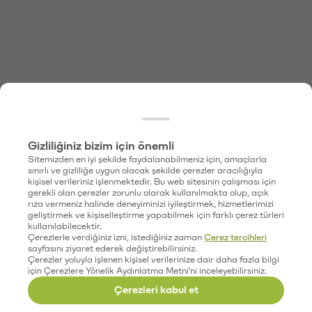
Gizliliğiniz bizim için önemli
Sitemizden en iyi şekilde faydalanabilmeniz için, amaçlarla
sınırlı ve gizliliğe uygun olacak şekilde çerezler aracılığıyla
kişisel verileriniz işlenmektedir. Bu web sitesinin çalışması için
gerekli olan çerezler zorunlu olarak kullanılmakta olup, açık
rıza vermeniz halinde deneyiminizi iyileştirmek, hizmetlerimizi
geliştirmek ve kişiselleştirme yapabilmek için farklı çerez türleri
kullanılabilecektir.
Çerezlerle verdiğiniz izni, istediğiniz zaman
Çerez tercihleri
sayfasını ziyaret ederek değiştirebilirsiniz.
Çerezler yoluyla işlenen kişisel verilerinize dair daha fazla bilgi
için Çerezlere Yönelik Aydınlatma Metni'ni inceleyebilirsiniz.
Çerezleri kabul et