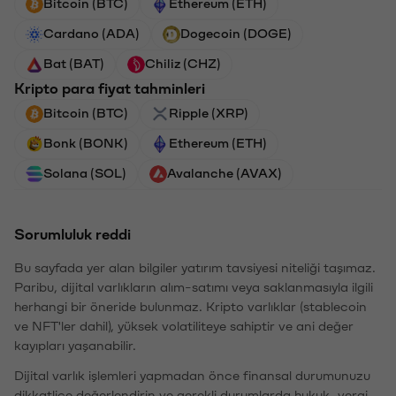
Bitcoin (BTC)
Ethereum (ETH)
Cardano (ADA)
Dogecoin (DOGE)
Bat (BAT)
Chiliz (CHZ)
Kripto para fiyat tahminleri
Bitcoin (BTC)
Ripple (XRP)
Bonk (BONK)
Ethereum (ETH)
Solana (SOL)
Avalanche (AVAX)
Sorumluluk reddi
Bu sayfada yer alan bilgiler yatırım tavsiyesi niteliği taşımaz.
Paribu, dijital varlıkların alım-satımı veya saklanmasıyla ilgili
herhangi bir öneride bulunmaz. Kripto varlıklar (stablecoin
ve NFT'ler dahil), yüksek volatiliteye sahiptir ve ani değer
kayıpları yaşanabilir.
Dijital varlık işlemleri yapmadan önce finansal durumunuzu
dikkatlice değerlendirin ve gerekli durumlarda hukuk, vergi