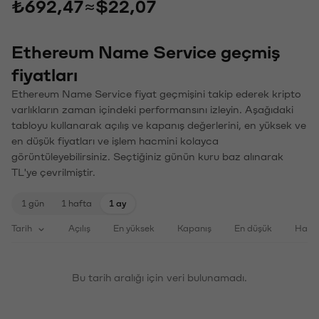
₺692,47
≈
$22,07
Ethereum Name Service geçmiş
fiyatları
Ethereum Name Service fiyat geçmişini takip ederek kripto
varlıkların zaman içindeki performansını izleyin. Aşağıdaki
tabloyu kullanarak açılış ve kapanış değerlerini, en yüksek ve
en düşük fiyatları ve işlem hacmini kolayca
görüntüleyebilirsiniz. Seçtiğiniz günün kuru baz alınarak
TL'ye çevrilmiştir.
1 gün
1 hafta
1 ay
Tarih
Açılış
En yüksek
Kapanış
En düşük
Haci
Bu tarih aralığı için veri bulunamadı.