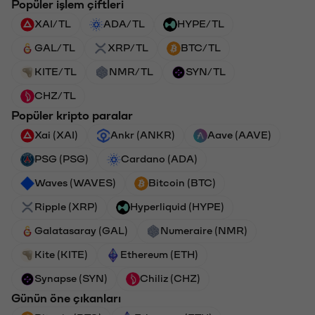
Popüler işlem çiftleri
XAI/TL
ADA/TL
HYPE/TL
GAL/TL
XRP/TL
BTC/TL
KITE/TL
NMR/TL
SYN/TL
CHZ/TL
Popüler kripto paralar
Xai (XAI)
Ankr (ANKR)
Aave (AAVE)
PSG (PSG)
Cardano (ADA)
Waves (WAVES)
Bitcoin (BTC)
Ripple (XRP)
Hyperliquid (HYPE)
Galatasaray (GAL)
Numeraire (NMR)
Kite (KITE)
Ethereum (ETH)
Synapse (SYN)
Chiliz (CHZ)
Günün öne çıkanları