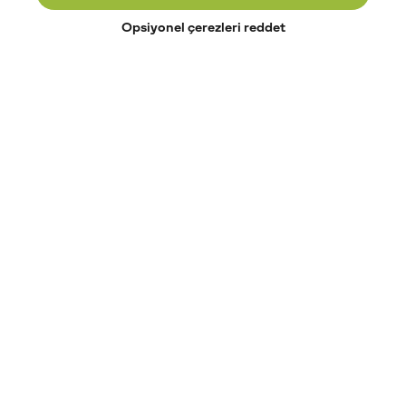
Opsiyonel çerezleri reddet
Paribu’yu keşfet
Eğitimler
Etkinlikler
Açık pozisyonlar
Paribu sistem durumu
API dokümantasyonu
Paribu rehberi
Kripto varlık nasıl alınır?
Kripto varlık nedir?
Paribu para yatırma
Paribu para çekme
Token nedir?
Altcoin nedir?