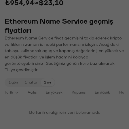
₺954,94
≈
$23,10
Ethereum Name Service geçmiş
fiyatları
Ethereum Name Service fiyat geçmişini takip ederek kripto
varlıkların zaman içindeki performansını izleyin. Aşağıdaki
tabloyu kullanarak açılış ve kapanış değerlerini, en yüksek ve
en düşük fiyatları ve işlem hacmini kolayca
görüntüleyebilirsiniz. Seçtiğiniz günün kuru baz alınarak
TL'ye çevrilmiştir.
1 gün
1 hafta
1 ay
Tarih
Açılış
En yüksek
Kapanış
En düşük
Haci
Bu tarih aralığı için veri bulunamadı.