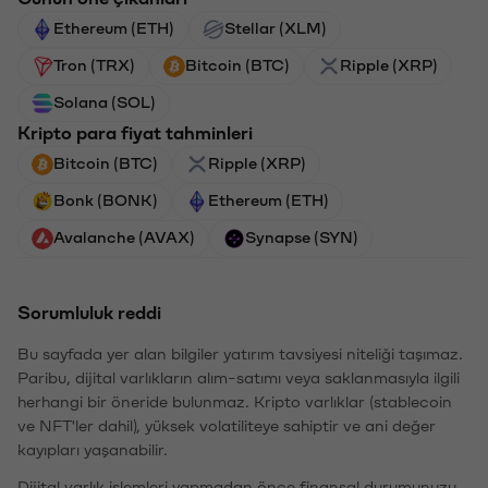
Ethereum (ETH)
Stellar (XLM)
Tron (TRX)
Bitcoin (BTC)
Ripple (XRP)
Solana (SOL)
Kripto para fiyat tahminleri
Bitcoin (BTC)
Ripple (XRP)
Bonk (BONK)
Ethereum (ETH)
Avalanche (AVAX)
Synapse (SYN)
Sorumluluk reddi
Bu sayfada yer alan bilgiler yatırım tavsiyesi niteliği taşımaz.
Paribu, dijital varlıkların alım-satımı veya saklanmasıyla ilgili
herhangi bir öneride bulunmaz. Kripto varlıklar (stablecoin
ve NFT'ler dahil), yüksek volatiliteye sahiptir ve ani değer
kayıpları yaşanabilir.
Dijital varlık işlemleri yapmadan önce finansal durumunuzu