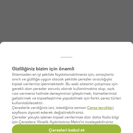
Gizliliğiniz bizim için önemli
Sitemizden en iyi şekilde faydalanabilmeniz için, amaçlarla
sınırlı ve gizliliğe uygun olacak şekilde çerezler aracılığıyla
kişisel verileriniz işlenmektedir. Bu web sitesinin çalışması için
gerekli olan çerezler zorunlu olarak kullanılmakta olup, açık
rıza vermeniz halinde deneyiminizi iyileştirmek, hizmetlerimizi
geliştirmek ve kişiselleştirme yapabilmek için farklı çerez türleri
kullanılabilecektir.
Çerezlerle verdiğiniz izni, istediğiniz zaman
Çerez tercihleri
sayfasını ziyaret ederek değiştirebilirsiniz.
Çerezler yoluyla işlenen kişisel verilerinize dair daha fazla bilgi
için Çerezlere Yönelik Aydınlatma Metni'ni inceleyebilirsiniz.
Çerezleri kabul et