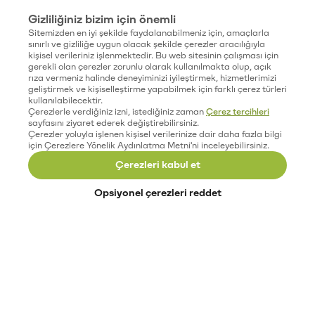
Gizliliğiniz bizim için önemli
Sitemizden en iyi şekilde faydalanabilmeniz için, amaçlarla
sınırlı ve gizliliğe uygun olacak şekilde çerezler aracılığıyla
kişisel verileriniz işlenmektedir. Bu web sitesinin çalışması için
gerekli olan çerezler zorunlu olarak kullanılmakta olup, açık
rıza vermeniz halinde deneyiminizi iyileştirmek, hizmetlerimizi
geliştirmek ve kişiselleştirme yapabilmek için farklı çerez türleri
kullanılabilecektir.
Çerezlerle verdiğiniz izni, istediğiniz zaman
Çerez tercihleri
sayfasını ziyaret ederek değiştirebilirsiniz.
Çerezler yoluyla işlenen kişisel verilerinize dair daha fazla bilgi
için Çerezlere Yönelik Aydınlatma Metni'ni inceleyebilirsiniz.
Çerezleri kabul et
Opsiyonel çerezleri reddet
Paribu’yu keşfet
Eğitimler