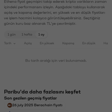
Ethena fiyat geçmişini takip ederek kripto varlıkların zaman
içindeki performansını izleyin. Aşağıdaki tabloyu kullanarak
açılış ve kapanış değerlerini, en yüksek ve en düşük fiyatları
ve işlem hacmini kolayca görüntüleyebilirsiniz. Seçtiğiniz
günün kuru baz alınarak TL'ye çevrilmiştir.
1 gün
1 hafta
1 ay
Tarih
Açılış
En yüksek
Kapanış
En düşük
Haci
Bu tarih aralığı için veri bulunamadı.
Paribu'da daha fazlasını keşfet
Son gezilen geçmiş fiyatlar
26 july 2025 Berachain fiyatı