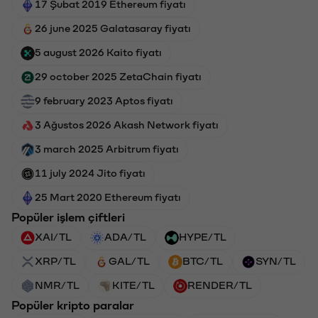
17 Şubat 2019 Ethereum fiyatı
26 june 2025 Galatasaray fiyatı
5 august 2026 Kaito fiyatı
29 october 2025 ZetaChain fiyatı
9 february 2023 Aptos fiyatı
3 Ağustos 2026 Akash Network fiyatı
3 march 2025 Arbitrum fiyatı
11 july 2024 Jito fiyatı
25 Mart 2020 Ethereum fiyatı
Popüler işlem çiftleri
XAI/TL
ADA/TL
HYPE/TL
XRP/TL
GAL/TL
BTC/TL
SYN/TL
NMR/TL
KITE/TL
RENDER/TL
Popüler kripto paralar