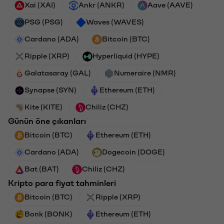
Xai (XAI)
Ankr (ANKR)
Aave (AAVE)
PSG (PSG)
Waves (WAVES)
Cardano (ADA)
Bitcoin (BTC)
Ripple (XRP)
Hyperliquid (HYPE)
Galatasaray (GAL)
Numeraire (NMR)
Synapse (SYN)
Ethereum (ETH)
Kite (KITE)
Chiliz (CHZ)
Günün öne çıkanları
Bitcoin (BTC)
Ethereum (ETH)
Cardano (ADA)
Dogecoin (DOGE)
Bat (BAT)
Chiliz (CHZ)
Kripto para fiyat tahminleri
Bitcoin (BTC)
Ripple (XRP)
Bonk (BONK)
Ethereum (ETH)