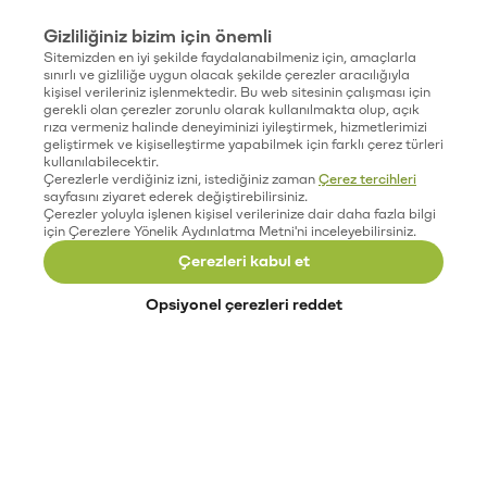
Gizliliğiniz bizim için önemli
Sitemizden en iyi şekilde faydalanabilmeniz için, amaçlarla
sınırlı ve gizliliğe uygun olacak şekilde çerezler aracılığıyla
kişisel verileriniz işlenmektedir. Bu web sitesinin çalışması için
gerekli olan çerezler zorunlu olarak kullanılmakta olup, açık
rıza vermeniz halinde deneyiminizi iyileştirmek, hizmetlerimizi
geliştirmek ve kişiselleştirme yapabilmek için farklı çerez türleri
kullanılabilecektir.
Çerezlerle verdiğiniz izni, istediğiniz zaman
Çerez tercihleri
sayfasını ziyaret ederek değiştirebilirsiniz.
Çerezler yoluyla işlenen kişisel verilerinize dair daha fazla bilgi
için Çerezlere Yönelik Aydınlatma Metni'ni inceleyebilirsiniz.
Çerezleri kabul et
Opsiyonel çerezleri reddet
Paribu’yu keşfet
Eğitimler