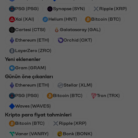
PSG (PSG)
Synapse (SYN)
Ripple (XRP)
Xai (XAI)
Helium (HNT)
Bitcoin (BTC)
Cartesi (CTSI)
Galatasaray (GAL)
Ethereum (ETH)
Orchid (OXT)
LayerZero (ZRO)
Yeni eklenenler
Gram (GRAM)
Günün öne çıkanları
Ethereum (ETH)
Stellar (XLM)
PSG (PSG)
Bitcoin (BTC)
Tron (TRX)
Waves (WAVES)
Kripto para fiyat tahminleri
Bitcoin (BTC)
Ripple (XRP)
Vanar (VANRY)
Bonk (BONK)