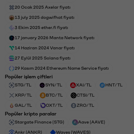
20 Ocak 2025 Axelar fiyatı
13 july 2025 dogwifhat fiyatı
3 Ekim 2025 ether.fi fiyatı
17 january 2026 Manta Network fiyatı
14 Haziran 2024 Vanar fiyatı
27 Eylül 2025 Solana fiyatı
29 Kasım 2024 Ethereum Name Service fiyatı
Popüler işlem çiftleri
STG/TL
SYN/TL
XAI/TL
HNT/TL
XRP/TL
BTC/TL
CTSI/TL
GAL/TL
OXT/TL
ZRO/TL
Popüler kripto paralar
Stargate Finance (STG)
Aave (AAVE)
Ankr (ANKR)
Waves (WAVES)