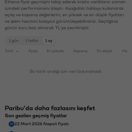
Ethena fiyat geçmişini takip ederek kripto varlıkların zaman
içindeki performansını izleyin. Aşağıdaki tabloyu kullanarak
açılış ve kapanış değerlerini, en yüksek ve en düşük fiyatları
ve işlem hacmini kolayca görüntüleyebilirsiniz. Seçtiğiniz
günün kuru baz alınarak TL'ye çevrilmiştir.
1 gün
1 hafta
1 ay
Tarih
Açılış
En yüksek
Kapanış
En düşük
Haci
Bu tarih aralığı için veri bulunamadı.
Paribu'da daha fazlasını keşfet
Son gezilen geçmiş fiyatlar
22 Mart 2026 Napoli fiyatı