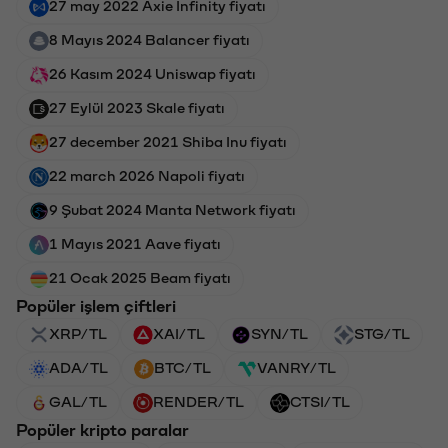
27 may 2022 Axie Infinity fiyatı
8 Mayıs 2024 Balancer fiyatı
26 Kasım 2024 Uniswap fiyatı
27 Eylül 2023 Skale fiyatı
27 december 2021 Shiba Inu fiyatı
22 march 2026 Napoli fiyatı
9 Şubat 2024 Manta Network fiyatı
1 Mayıs 2021 Aave fiyatı
21 Ocak 2025 Beam fiyatı
Popüler işlem çiftleri
XRP/TL
XAI/TL
SYN/TL
STG/TL
ADA/TL
BTC/TL
VANRY/TL
GAL/TL
RENDER/TL
CTSI/TL
Popüler kripto paralar