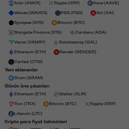
Ankr (ANKR)
Ripple (XRP)
Aave (AAVE)
Waves (WAVES)
PSG (PSG)
Xai (XAI)
Synapse (SYN)
Bitcoin (BTC)
Stargate Finance (STG)
Cardano (ADA)
Vanar (VANRY)
Galatasaray (GAL)
Ethereum (ETH)
Render (RENDER)
Cartesi (CTSI)
Yeni eklenenler
Gram (GRAM)
Günün öne çıkanları
Ethereum (ETH)
Stellar (XLM)
Tron (TRX)
Bitcoin (BTC)
Ripple (XRP)
Litecoin (LTC)
Kripto para fiyat tahminleri