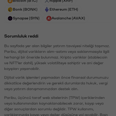
Bitcoin (BTC)
Ripple (XRP)
Bonk (BONK)
Ethereum (ETH)
Synapse (SYN)
Avalanche (AVAX)
Sorumluluk reddi
Bu sayfada yer alan bilgiler yatırım tavsiyesi niteliği taşımaz.
Paribu, dijital varlıkların alım-satımı veya saklanmasıyla ilgili
herhangi bir öneride bulunmaz. Kripto varlıklar (stablecoin
ve NFT'ler dahil), yüksek volatiliteye sahiptir ve ani değer
kayıpları yaşanabilir.
Dijital varlık işlemleri yapmadan önce finansal durumunuzu
dikkatlice değerlendirin ve gerekli durumlarda hukuk, vergi
veya yatırım danışmanınızdan destek alın.
Paribu, üçüncü taraf web sitelerinin (TPW) içeriklerinden
veya kullanımından kaynaklanabilecek zarar, kayıp veya
diğer sonuçlardan sorumlu değildir. TPW kullanımı,
varlıklarınızda kayıp veya değer düşüşüne yol açabilir. Bazı