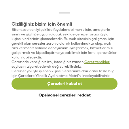
Gizliliğiniz bizim için önemli
Sitemizden en iyi şekilde faydalanabilmeniz için, amaçlarla
sınırlı ve gizliliğe uygun olacak şekilde çerezler aracılığıyla
kişisel verileriniz işlenmektedir. Bu web sitesinin çalışması için
gerekli olan çerezler zorunlu olarak kullanılmakta olup, açık
rıza vermeniz halinde deneyiminizi iyileştirmek, hizmetlerimizi
geliştirmek ve kişiselleştirme yapabilmek için farklı çerez türleri
kullanılabilecektir.
Çerezlerle verdiğiniz izni, istediğiniz zaman
Çerez tercihleri
sayfasını ziyaret ederek değiştirebilirsiniz.
Çerezler yoluyla işlenen kişisel verilerinize dair daha fazla bilgi
için Çerezlere Yönelik Aydınlatma Metni'ni inceleyebilirsiniz.
Çerezleri kabul et
Opsiyonel çerezleri reddet