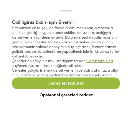
Gizliliğiniz bizim için önemli
Sitemizden en iyi şekilde faydalanabilmeniz için, amaçlarla
sınırlı ve gizliliğe uygun olacak şekilde çerezler aracılığıyla
kişisel verileriniz işlenmektedir. Bu web sitesinin çalışması için
gerekli olan çerezler zorunlu olarak kullanılmakta olup, açık
rıza vermeniz halinde deneyiminizi iyileştirmek, hizmetlerimizi
geliştirmek ve kişiselleştirme yapabilmek için farklı çerez türleri
kullanılabilecektir.
Çerezlerle verdiğiniz izni, istediğiniz zaman
Çerez tercihleri
sayfasını ziyaret ederek değiştirebilirsiniz.
Çerezler yoluyla işlenen kişisel verilerinize dair daha fazla bilgi
için Çerezlere Yönelik Aydınlatma Metni'ni inceleyebilirsiniz.
Çerezleri kabul et
Opsiyonel çerezleri reddet