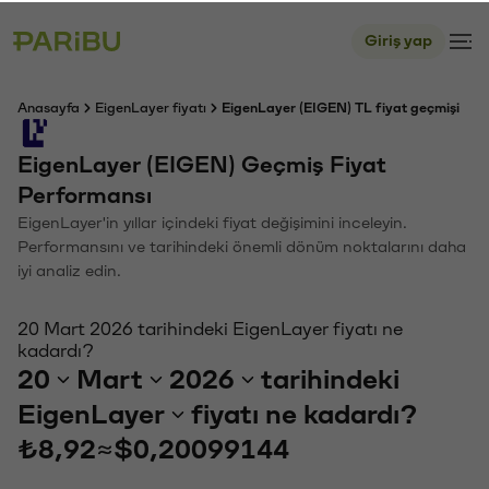
Giriş yap
Anasayfa
EigenLayer fiyatı
EigenLayer (EIGEN) TL fiyat geçmişi
EigenLayer (EIGEN) Geçmiş Fiyat
Performansı
EigenLayer'in yıllar içindeki fiyat değişimini inceleyin.
Performansını ve tarihindeki önemli dönüm noktalarını daha
iyi analiz edin.
20 Mart 2026 tarihindeki EigenLayer fiyatı ne
kadardı?
20
Mart
2026
tarihindeki
EigenLayer
fiyatı ne kadardı?
₺8,92
≈
$0,20099144