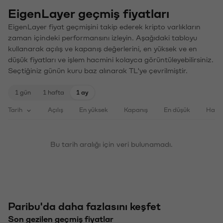
EigenLayer geçmiş fiyatları
EigenLayer fiyat geçmişini takip ederek kripto varlıkların
zaman içindeki performansını izleyin. Aşağıdaki tabloyu
kullanarak açılış ve kapanış değerlerini, en yüksek ve en
düşük fiyatları ve işlem hacmini kolayca görüntüleyebilirsiniz.
Seçtiğiniz günün kuru baz alınarak TL'ye çevrilmiştir.
1 gün
1 hafta
1 ay
Tarih
Açılış
En yüksek
Kapanış
En düşük
Haci
Bu tarih aralığı için veri bulunamadı.
Paribu'da daha fazlasını keşfet
Son gezilen geçmiş fiyatlar