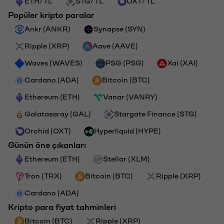
ETH/TL
STG/TL
OXT/TL
Popüler kripto paralar
Ankr (ANKR)
Synapse (SYN)
Ripple (XRP)
Aave (AAVE)
Waves (WAVES)
PSG (PSG)
Xai (XAI)
Cardano (ADA)
Bitcoin (BTC)
Ethereum (ETH)
Vanar (VANRY)
Galatasaray (GAL)
Stargate Finance (STG)
Orchid (OXT)
Hyperliquid (HYPE)
Günün öne çıkanları
Ethereum (ETH)
Stellar (XLM)
Tron (TRX)
Bitcoin (BTC)
Ripple (XRP)
Cardano (ADA)
Kripto para fiyat tahminleri
Bitcoin (BTC)
Ripple (XRP)