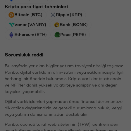
Kripto para fiyat tahminleri
Bitcoin (BTC)
Ripple (XRP)
Vanar (VANRY)
Bonk (BONK)
Ethereum (ETH)
Pepe (PEPE)
Sorumluluk reddi
Bu sayfada yer alan bilgiler yatırım tavsiyesi niteliği taşımaz.
Paribu, dijital varlıkların alım-satımı veya saklanmasıyla ilgili
herhangi bir öneride bulunmaz. Kripto varlıklar (stablecoin
ve NFT'ler dahil), yüksek volatiliteye sahiptir ve ani değer
kayıpları yaşanabilir.
Dijital varlık işlemleri yapmadan önce finansal durumunuzu
dikkatlice değerlendirin ve gerekli durumlarda hukuk, vergi
veya yatırım danışmanınızdan destek alın.
Paribu, üçüncü taraf web sitelerinin (TPW) içeriklerinden
veya kullanımından kaynaklanabilecek zarar, kayıp veya