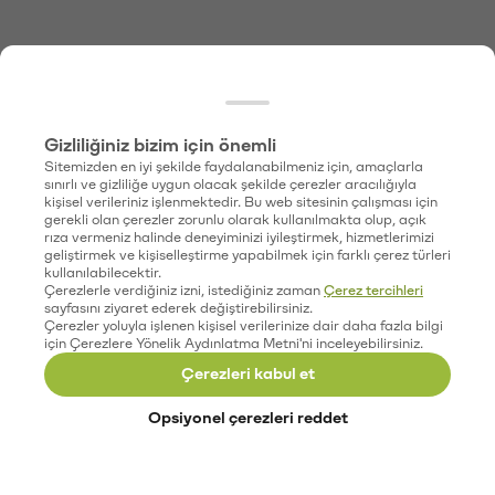
Gizliliğiniz bizim için önemli
Sitemizden en iyi şekilde faydalanabilmeniz için, amaçlarla
sınırlı ve gizliliğe uygun olacak şekilde çerezler aracılığıyla
kişisel verileriniz işlenmektedir. Bu web sitesinin çalışması için
gerekli olan çerezler zorunlu olarak kullanılmakta olup, açık
rıza vermeniz halinde deneyiminizi iyileştirmek, hizmetlerimizi
geliştirmek ve kişiselleştirme yapabilmek için farklı çerez türleri
kullanılabilecektir.
Çerezlerle verdiğiniz izni, istediğiniz zaman
Çerez tercihleri
sayfasını ziyaret ederek değiştirebilirsiniz.
Çerezler yoluyla işlenen kişisel verilerinize dair daha fazla bilgi
için Çerezlere Yönelik Aydınlatma Metni'ni inceleyebilirsiniz.
Çerezleri kabul et
Opsiyonel çerezleri reddet