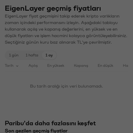
EigenLayer geçmiş fiyatları
EigenLayer fiyat geçmişini takip ederek kripto varlıkların
zaman içindeki performansını izleyin. Aşağıdaki tabloyu
kullanarak açılış ve kapanış değerlerini, en yüksek ve en
düşük fiyatları ve işlem hacmini kolayca görüntüleyebilirsiniz.
Seçtiğiniz günün kuru baz alınarak TL'ye çevrilmiştir.
1 gün
1 hafta
1 ay
Tarih
Açılış
En yüksek
Kapanış
En düşük
Haci
Bu tarih aralığı için veri bulunamadı.
Paribu'da daha fazlasını keşfet
Son gezilen geçmiş fiyatlar