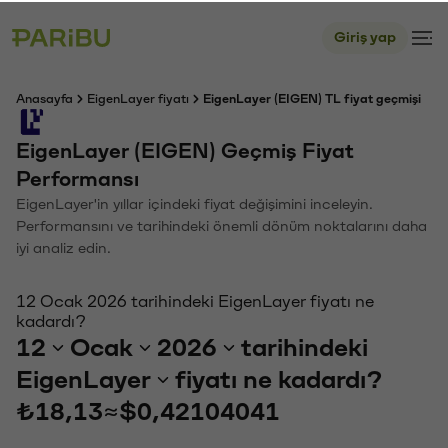
Giriş yap
Anasayfa
EigenLayer fiyatı
EigenLayer (EIGEN) TL fiyat geçmişi
EigenLayer (EIGEN) Geçmiş Fiyat
Performansı
EigenLayer'in yıllar içindeki fiyat değişimini inceleyin.
Performansını ve tarihindeki önemli dönüm noktalarını daha
iyi analiz edin.
12 Ocak 2026 tarihindeki EigenLayer fiyatı ne
kadardı?
12
Ocak
2026
tarihindeki
EigenLayer
fiyatı ne kadardı?
₺18,13
≈
$0,42104041