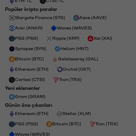
ETH/TL
CTSI/TL
Popüler kripto paralar
Stargate Finance (STG)
Aave (AAVE)
Ankr (ANKR)
Waves (WAVES)
PSG (PSG)
Ripple (XRP)
Xai (XAI)
Synapse (SYN)
Helium (HNT)
Bitcoin (BTC)
Galatasaray (GAL)
Ethereum (ETH)
Orchid (OXT)
Cartesi (CTSI)
Tron (TRX)
Yeni eklenenler
Gram (GRAM)
Günün öne çıkanları
Ethereum (ETH)
Stellar (XLM)
PSG (PSG)
Bitcoin (BTC)
Tron (TRX)
Waves (WAVES)