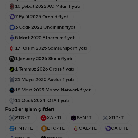
10 Şubat 2022 AC Milan fiyatı
7 Eylül 2025 Orchid fiyatı
3 Ocak 2021 Chainlink fiyatı
5 Mart 2020 Ethereum fiyatı
17 Kasım 2025 Samsunspor fiyatı
1 january 2026 Skale fiyatı
1 Temmuz 2026 Grass fiyatı
21 Mayıs 2025 Axelar fiyatı
18 Mart 2025 Manta Network fiyatı
11 Ocak 2024 IOTA fiyatı
Popüler işlem çiftleri
STG/TL
XAI/TL
SYN/TL
XRP/TL
HNT/TL
BTC/TL
GAL/TL
OXT/TL