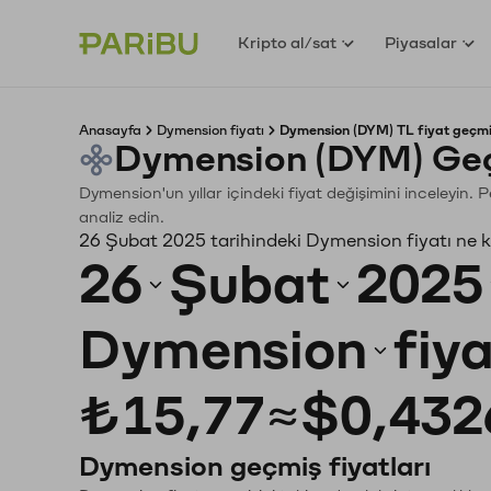
Kripto al/sat
Piyasalar
Anasayfa
Dymension fiyatı
Dymension (DYM) TL fiyat geçmi
Dymension (DYM) Geç
Dymension'un yıllar içindeki fiyat değişimini inceleyin.
analiz edin.
26 Şubat 2025 tarihindeki Dymension fiyatı ne 
26
Şubat
2025
Dymension
fiy
₺15,77
≈
$0,432
Dymension geçmiş fiyatları