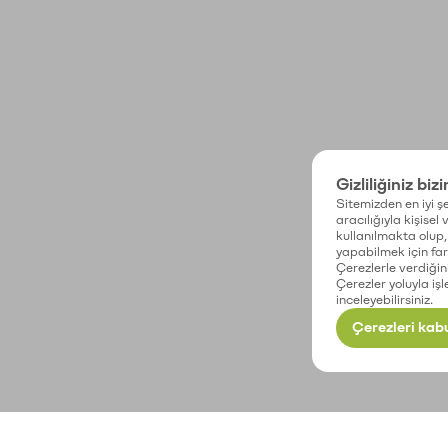
Gizliliğiniz biz
Sitemizden en iyi şe
aracılığıyla kişisel
kullanılmakta olup, 
yapabilmek için fark
Çerezlerle verdiğin
Çerezler yoluyla işl
inceleyebilirsiniz.
Çerezleri kabu