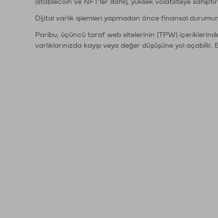
(stablecoin ve NFT'ler dahil), yüksek volatiliteye sahipti
Dijital varlık işlemleri yapmadan önce finansal durumu
Paribu, üçüncü taraf web sitelerinin (TPW) içeriklerin
varlıklarınızda kayıp veya değer düşüşüne yol açabilir. 