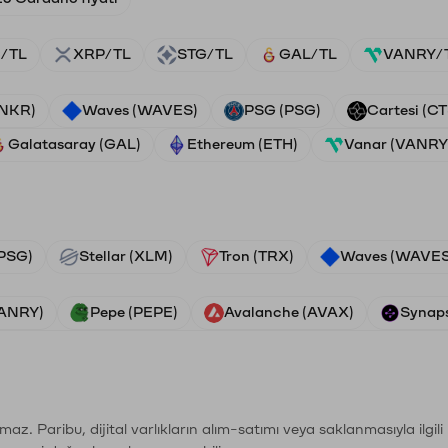
/TL
XRP/TL
STG/TL
GAL/TL
VANRY/
ANKR)
Waves (WAVES)
PSG (PSG)
Cartesi (CT
Galatasaray (GAL)
Ethereum (ETH)
Vanar (VANRY
PSG)
Stellar (XLM)
Tron (TRX)
Waves (WAVES
VANRY)
Pepe (PEPE)
Avalanche (AVAX)
Synaps
şımaz. Paribu, dijital varlıkların alım-satımı veya saklanmasıyla ilgi