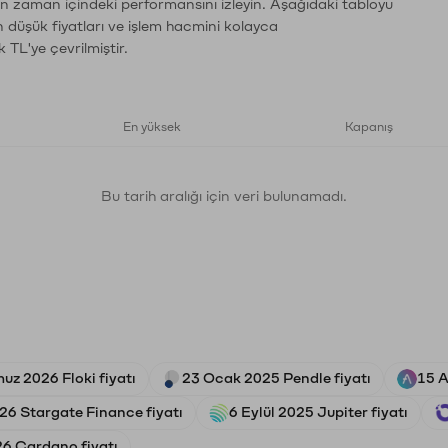
ın zaman içindeki performansını izleyin. Aşağıdaki tabloyu
n düşük fiyatları ve işlem hacmini kolayca
 TL'ye çevrilmiştir.
En yüksek
Kapanış
Bu tarih aralığı için veri bulunamadı.
uz 2026 Floki fiyatı
23 Ocak 2025 Pendle fiyatı
15 A
26 Stargate Finance fiyatı
6 Eylül 2025 Jupiter fiyatı
6 Cardano fiyatı