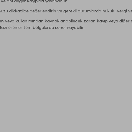
r ve ani değer kayıpları yaşanabilir.
nuzu dikkatlice değerlendirin ve gerekli durumlarda hukuk, vergi v
den veya kullanımından kaynaklanabilecek zarar, kayıp veya diğer 
Bazı ürünler tüm bölgelerde sunulmayabilir.