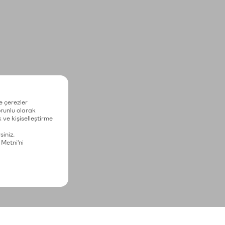
e çerezler
zorunlu olarak
 ve kişiselleştirme
siniz.
 Metni'ni