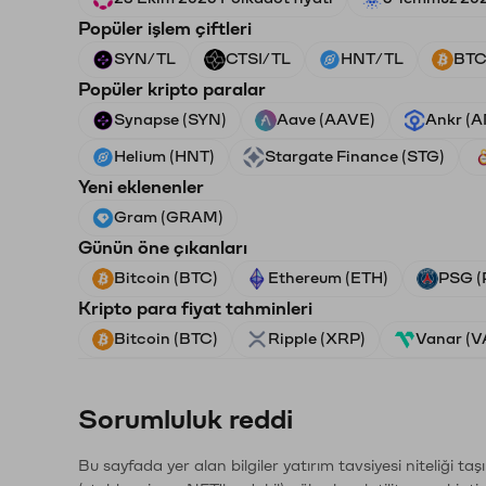
Popüler işlem çiftleri
SYN/TL
CTSI/TL
HNT/TL
BTC
Popüler kripto paralar
Synapse (SYN)
Aave (AAVE)
Ankr (
Helium (HNT)
Stargate Finance (STG)
Yeni eklenenler
Gram (GRAM)
Günün öne çıkanları
Bitcoin (BTC)
Ethereum (ETH)
PSG (
Kripto para fiyat tahminleri
Bitcoin (BTC)
Ripple (XRP)
Vanar (
Sorumluluk reddi
Bu sayfada yer alan bilgiler yatırım tavsiyesi niteliği ta