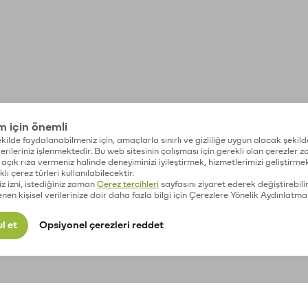
im için önemli
kilde faydalanabilmeniz için, amaçlarla sınırlı ve gizliliğe uygun olacak şekild
 verileriniz işlenmektedir. Bu web sitesinin çalışması için gerekli olan çerezler 
açık rıza vermeniz halinde deneyiminizi iyileştirmek, hizmetlerimizi geliştirmek
lı çerez türleri kullanılabilecektir.
iz izni, istediğiniz zaman
Çerez tercihleri
sayfasını ziyaret ederek değiştirebilir
enen kişisel verilerinize dair daha fazla bilgi için Çerezlere Yönelik Aydınlatma
l et
Opsiyonel çerezleri reddet