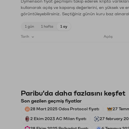
Dymension fiyat geçmişini takip ederek kripto varlıklar
kullanarak açılış ve kapanış değerlerini, en yüksek ve e
görüntüleyebilirsiniz. Seçtiğiniz günün kuru baz alınarak
1 gün
1 hafta
1 ay
Tarih
Açılış
Paribu'da daha fazlasını keşfet
Son gezilen geçmiş fiyatlar
28 Mart 2025 Odos Protocol fiyatı
27 Temm
2 Ekim 2023 AC Milan fiyatı
27 february 20
28 Ekim 2025 Polkadot fiyatı
6 Temmuz 202