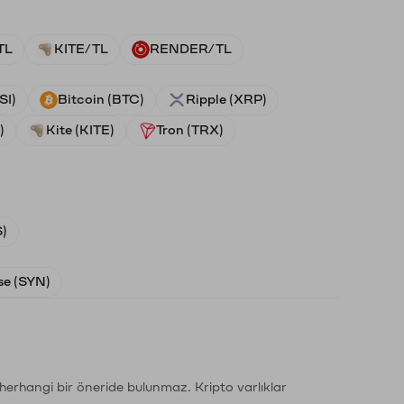
TL
KITE/TL
RENDER/TL
SI)
Bitcoin (BTC)
Ripple (XRP)
)
Kite (KITE)
Tron (TRX)
)
e (SYN)
li herhangi bir öneride bulunmaz. Kripto varlıklar