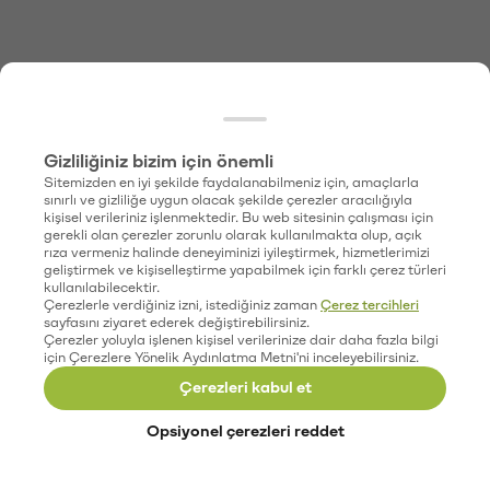
Gizliliğiniz bizim için önemli
Sitemizden en iyi şekilde faydalanabilmeniz için, amaçlarla
sınırlı ve gizliliğe uygun olacak şekilde çerezler aracılığıyla
kişisel verileriniz işlenmektedir. Bu web sitesinin çalışması için
gerekli olan çerezler zorunlu olarak kullanılmakta olup, açık
rıza vermeniz halinde deneyiminizi iyileştirmek, hizmetlerimizi
geliştirmek ve kişiselleştirme yapabilmek için farklı çerez türleri
kullanılabilecektir.
Çerezlerle verdiğiniz izni, istediğiniz zaman
Çerez tercihleri
sayfasını ziyaret ederek değiştirebilirsiniz.
Çerezler yoluyla işlenen kişisel verilerinize dair daha fazla bilgi
için Çerezlere Yönelik Aydınlatma Metni'ni inceleyebilirsiniz.
Çerezleri kabul et
Opsiyonel çerezleri reddet