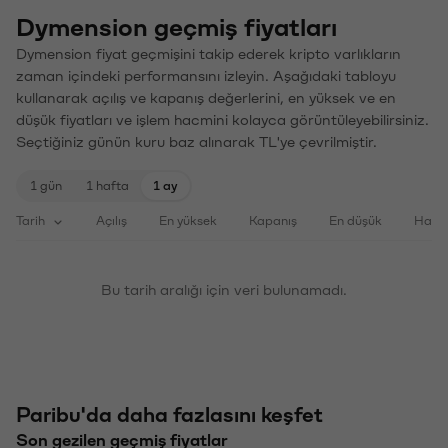
Dymension geçmiş fiyatları
Dymension fiyat geçmişini takip ederek kripto varlıkların
zaman içindeki performansını izleyin. Aşağıdaki tabloyu
kullanarak açılış ve kapanış değerlerini, en yüksek ve en
düşük fiyatları ve işlem hacmini kolayca görüntüleyebilirsiniz.
Seçtiğiniz günün kuru baz alınarak TL'ye çevrilmiştir.
1 gün
1 hafta
1 ay
Tarih
Açılış
En yüksek
Kapanış
En düşük
Haci
Bu tarih aralığı için veri bulunamadı.
Paribu'da daha fazlasını keşfet
Son gezilen geçmiş fiyatlar