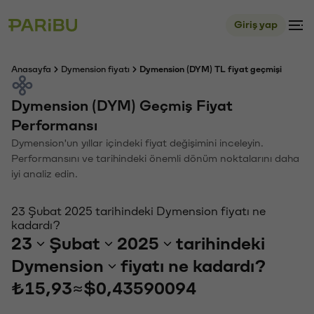
Giriş yap
Anasayfa
Dymension fiyatı
Dymension (DYM) TL fiyat geçmişi
Dymension (DYM) Geçmiş Fiyat
Performansı
Dymension'un yıllar içindeki fiyat değişimini inceleyin.
Performansını ve tarihindeki önemli dönüm noktalarını daha
iyi analiz edin.
23 Şubat 2025 tarihindeki Dymension fiyatı ne
kadardı?
23
Şubat
2025
tarihindeki
Dymension
fiyatı ne kadardı?
₺15,93
≈
$0,43590094