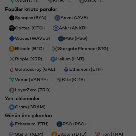
VANRY/TL
KITE/TL
ZRO/TL
Popüler kripto paralar
Synapse (SYN)
Aave (AAVE)
Cartesi (CTSI)
Ankr (ANKR)
Waves (WAVES)
PSG (PSG)
Bitcoin (BTC)
Stargate Finance (STG)
Ripple (XRP)
Helium (HNT)
Galatasaray (GAL)
Ethereum (ETH)
Vanar (VANRY)
Kite (KITE)
LayerZero (ZRO)
Yeni eklenenler
Gram (GRAM)
Günün öne çıkanları
Ethereum (ETH)
PSG (PSG)
Stellar (XLM)
Bitcoin (BTC)
Tron (TRX)