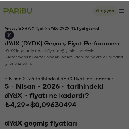
Giriş yap
Anasayfa
dYdX fiyatı
dYdX (DYDX) TL fiyat geçmişi
dYdX (DYDX) Geçmiş Fiyat Performansı
dYdX'in yıllar içindeki fiyat değişimini inceleyin.
Performansını ve tarihindeki önemli dönüm noktalarını daha
iyi analiz edin.
5 Nisan 2026 tarihindeki dYdX fiyatı ne kadardı?
5
Nisan
2026
tarihindeki
dYdX
fiyatı ne kadardı?
₺4,29
≈
$0,09630494
dYdX geçmiş fiyatları