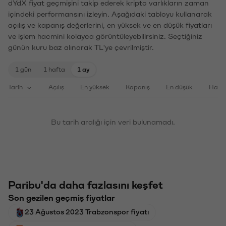
dYdX fiyat geçmişini takip ederek kripto varlıkların zaman
içindeki performansını izleyin. Aşağıdaki tabloyu kullanarak
açılış ve kapanış değerlerini, en yüksek ve en düşük fiyatları
ve işlem hacmini kolayca görüntüleyebilirsiniz. Seçtiğiniz
günün kuru baz alınarak TL'ye çevrilmiştir.
1 gün
1 hafta
1 ay
Tarih
Açılış
En yüksek
Kapanış
En düşük
Haci
Bu tarih aralığı için veri bulunamadı.
Paribu'da daha fazlasını keşfet
Son gezilen geçmiş fiyatlar
23 Ağustos 2023 Trabzonspor fiyatı