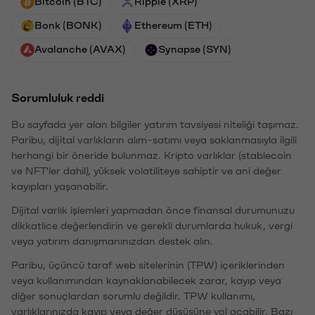
Bitcoin (BTC)
Ripple (XRP)
Bonk (BONK)
Ethereum (ETH)
Avalanche (AVAX)
Synapse (SYN)
Sorumluluk reddi
Bu sayfada yer alan bilgiler yatırım tavsiyesi niteliği taşımaz.
Paribu, dijital varlıkların alım-satımı veya saklanmasıyla ilgili
herhangi bir öneride bulunmaz. Kripto varlıklar (stablecoin
ve NFT'ler dahil), yüksek volatiliteye sahiptir ve ani değer
kayıpları yaşanabilir.
Dijital varlık işlemleri yapmadan önce finansal durumunuzu
dikkatlice değerlendirin ve gerekli durumlarda hukuk, vergi
veya yatırım danışmanınızdan destek alın.
Paribu, üçüncü taraf web sitelerinin (TPW) içeriklerinden
veya kullanımından kaynaklanabilecek zarar, kayıp veya
diğer sonuçlardan sorumlu değildir. TPW kullanımı,
varlıklarınızda kayıp veya değer düşüşüne yol açabilir. Bazı