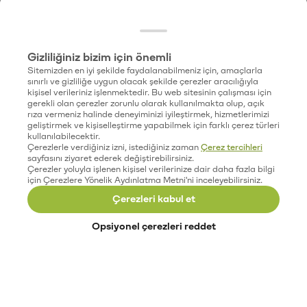
Gizliliğiniz bizim için önemli
Sitemizden en iyi şekilde faydalanabilmeniz için, amaçlarla
sınırlı ve gizliliğe uygun olacak şekilde çerezler aracılığıyla
kişisel verileriniz işlenmektedir. Bu web sitesinin çalışması için
gerekli olan çerezler zorunlu olarak kullanılmakta olup, açık
rıza vermeniz halinde deneyiminizi iyileştirmek, hizmetlerimizi
geliştirmek ve kişiselleştirme yapabilmek için farklı çerez türleri
kullanılabilecektir.
Çerezlerle verdiğiniz izni, istediğiniz zaman
Çerez tercihleri
sayfasını ziyaret ederek değiştirebilirsiniz.
Çerezler yoluyla işlenen kişisel verilerinize dair daha fazla bilgi
için Çerezlere Yönelik Aydınlatma Metni'ni inceleyebilirsiniz.
Çerezleri kabul et
Opsiyonel çerezleri reddet