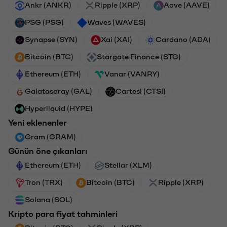
Ankr (ANKR)
Ripple (XRP)
Aave (AAVE)
PSG (PSG)
Waves (WAVES)
Synapse (SYN)
Xai (XAI)
Cardano (ADA)
Bitcoin (BTC)
Stargate Finance (STG)
Ethereum (ETH)
Vanar (VANRY)
Galatasaray (GAL)
Cartesi (CTSI)
Hyperliquid (HYPE)
Yeni eklenenler
Gram (GRAM)
Günün öne çıkanları
Ethereum (ETH)
Stellar (XLM)
Tron (TRX)
Bitcoin (BTC)
Ripple (XRP)
Solana (SOL)
Kripto para fiyat tahminleri