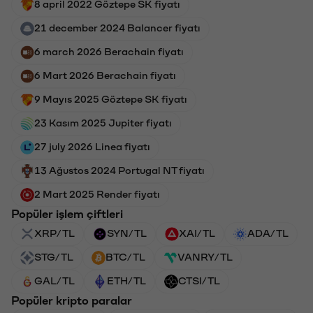
8 april 2022 Göztepe SK fiyatı
21 december 2024 Balancer fiyatı
6 march 2026 Berachain fiyatı
6 Mart 2026 Berachain fiyatı
9 Mayıs 2025 Göztepe SK fiyatı
23 Kasım 2025 Jupiter fiyatı
27 july 2026 Linea fiyatı
13 Ağustos 2024 Portugal NT fiyatı
2 Mart 2025 Render fiyatı
Popüler işlem çiftleri
XRP/TL
SYN/TL
XAI/TL
ADA/TL
STG/TL
BTC/TL
VANRY/TL
GAL/TL
ETH/TL
CTSI/TL
Popüler kripto paralar