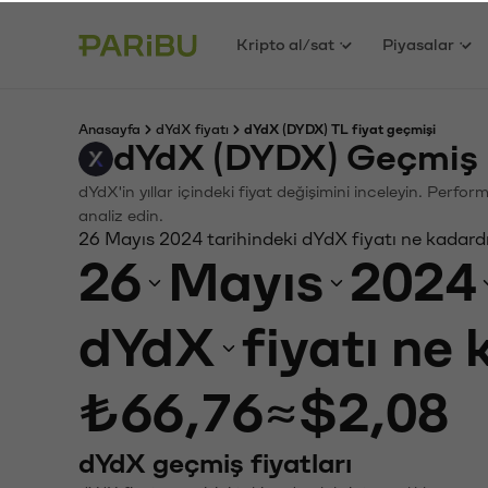
Kripto al/sat
Piyasalar
Anasayfa
dYdX fiyatı
dYdX (DYDX) TL fiyat geçmişi
dYdX (DYDX) Geçmiş 
dYdX'in yıllar içindeki fiyat değişimini inceleyin. Perfo
analiz edin.
26 Mayıs 2024 tarihindeki dYdX fiyatı ne kadard
26
Mayıs
2024
dYdX
fiyatı ne
₺66,76
≈
$2,08
dYdX geçmiş fiyatları