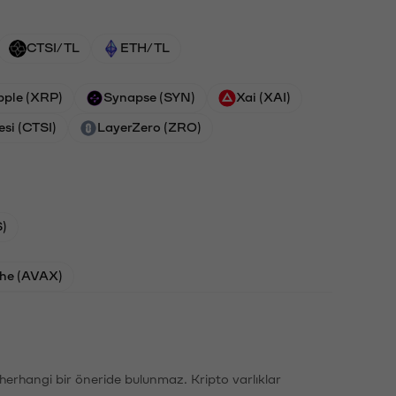
CTSI/TL
ETH/TL
pple (XRP)
Synapse (SYN)
Xai (XAI)
esi (CTSI)
LayerZero (ZRO)
)
he (AVAX)
li herhangi bir öneride bulunmaz. Kripto varlıklar