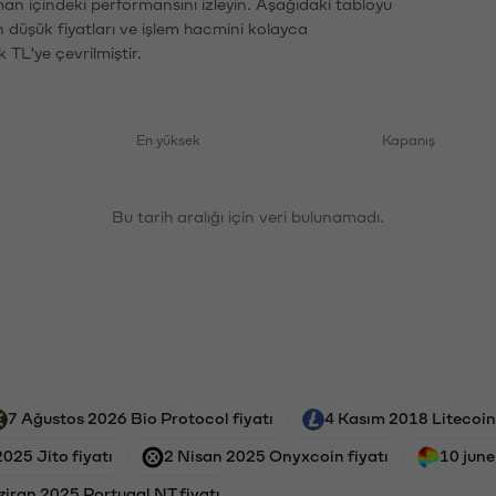
man içindeki performansını izleyin. Aşağıdaki tabloyu
n düşük fiyatları ve işlem hacmini kolayca
 TL'ye çevrilmiştir.
En yüksek
Kapanış
Bu tarih aralığı için veri bulunamadı.
7 Ağustos 2026 Bio Protocol fiyatı
4 Kasım 2018 Litecoin 
025 Jito fiyatı
2 Nisan 2025 Onyxcoin fiyatı
10 june
iran 2025 Portugal NT fiyatı