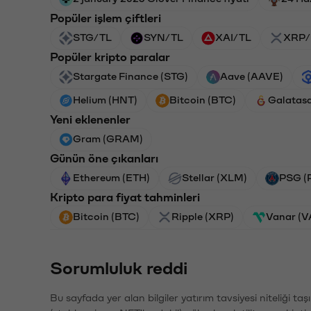
Popüler işlem çiftleri
STG/TL
SYN/TL
XAI/TL
XRP/
Popüler kripto paralar
Stargate Finance (STG)
Aave (AAVE)
Helium (HNT)
Bitcoin (BTC)
Galatas
Yeni eklenenler
Gram (GRAM)
Günün öne çıkanları
Ethereum (ETH)
Stellar (XLM)
PSG (
Kripto para fiyat tahminleri
Bitcoin (BTC)
Ripple (XRP)
Vanar (
Sorumluluk reddi
Bu sayfada yer alan bilgiler yatırım tavsiyesi niteliği ta