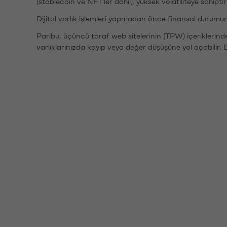
(stablecoin ve NFT'ler dahil), yüksek volatiliteye sahipti
Dijital varlık işlemleri yapmadan önce finansal durumu
Paribu, üçüncü taraf web sitelerinin (TPW) içeriklerin
varlıklarınızda kayıp veya değer düşüşüne yol açabilir. 