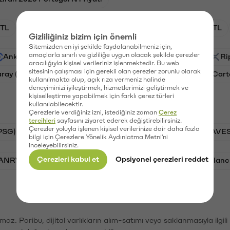
TL
HNT/TL
BTC/TL
GAL/TL
OXT/TL
Gizliliğiniz bizim için önemli
Sitemizden en iyi şekilde faydalanabilmeniz için,
amaçlarla sınırlı ve gizliliğe uygun olacak şekilde çerezler
Ankr (ANKR)
Waves (WAVES)
PSG (PSG)
Ri
aracılığıyla kişisel verileriniz işlenmektedir. Bu web
sitesinin çalışması için gerekli olan çerezler zorunlu olarak
aray (GAL)
Ethereum (ETH)
Orchid (OXT)
Cart
kullanılmakta olup, açık rıza vermeniz halinde
deneyiminizi iyileştirmek, hizmetlerimizi geliştirmek ve
kişiselleştirme yapabilmek için farklı çerez türleri
kullanılabilecektir.
Çerezlerle verdiğiniz izni, istediğiniz zaman
Çerez
tercihleri
sayfasını ziyaret ederek değiştirebilirsiniz.
Çerezler yoluyla işlenen kişisel verilerinize dair daha fazla
PSG)
Bitcoin (BTC)
Tron (TRX)
Waves (WAVES
bilgi için Çerezlere Yönelik Aydınlatma Metni'ni
inceleyebilirsiniz.
Çerezleri kabul et
Opsiyonel çerezleri reddet
VANRY)
Bonk (BONK)
Ethereum (ETH)
Avalanc
şımaz. Paribu, dijital varlıkların alım-satımı veya saklanmasıyla ilgi