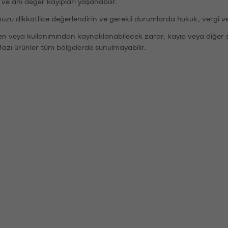
r ve ani değer kayıpları yaşanabilir.
nuzu dikkatlice değerlendirin ve gerekli durumlarda hukuk, vergi v
den veya kullanımından kaynaklanabilecek zarar, kayıp veya diğer 
Bazı ürünler tüm bölgelerde sunulmayabilir.