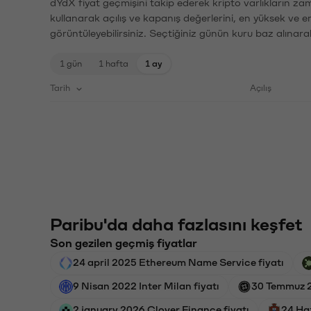
dYdX fiyat geçmişini takip ederek kripto varlıkların za
kullanarak açılış ve kapanış değerlerini, en yüksek ve e
görüntüleyebilirsiniz. Seçtiğiniz günün kuru baz alınarak
1 gün
1 hafta
1 ay
Tarih
Açılış
Paribu'da daha fazlasını keşfet
Son gezilen geçmiş fiyatlar
24 april 2025 Ethereum Name Service fiyatı
9 Nisan 2022 Inter Milan fiyatı
30 Temmuz 2
2 january 2026 Clover Finance fiyatı
24 Haz