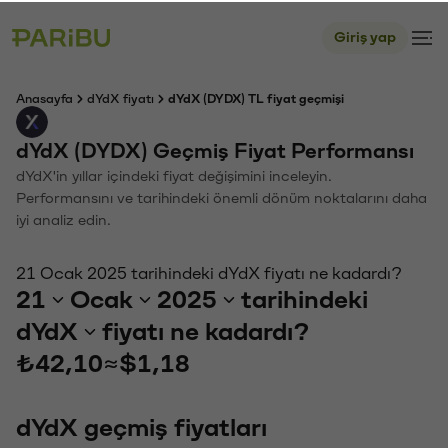
Giriş yap
Anasayfa
dYdX fiyatı
dYdX (DYDX) TL fiyat geçmişi
dYdX (DYDX) Geçmiş Fiyat Performansı
dYdX'in yıllar içindeki fiyat değişimini inceleyin.
Performansını ve tarihindeki önemli dönüm noktalarını daha
iyi analiz edin.
21 Ocak 2025 tarihindeki dYdX fiyatı ne kadardı?
21
Ocak
2025
tarihindeki
dYdX
fiyatı ne kadardı?
₺42,10
≈
$1,18
dYdX geçmiş fiyatları