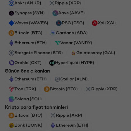
Ankr (ANKR)
Ripple (XRP)
Synapse (SYN)
Aave (AAVE)
Waves (WAVES)
PSG (PSG)
Xai (XAI)
Bitcoin (BTC)
Cardano (ADA)
Ethereum (ETH)
Vanar (VANRY)
Stargate Finance (STG)
Galatasaray (GAL)
Orchid (OXT)
Hyperliquid (HYPE)
Günün öne çıkanları
Ethereum (ETH)
Stellar (XLM)
Tron (TRX)
Bitcoin (BTC)
Ripple (XRP)
Solana (SOL)
Kripto para fiyat tahminleri
Bitcoin (BTC)
Ripple (XRP)
Bonk (BONK)
Ethereum (ETH)