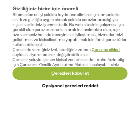
Gizliliğiniz bizim için önemli
Sitemizden en iyi şekilde faydalanabilmeniz için, amaçlarla
sınırlı ve gizliliğe uygun olacak şekilde çerezler aracılığıyla
kişisel verileriniz işlenmektedir. Bu web sitesinin çalışması için
gerekli olan çerezler zorunlu olarak kullanılmakta olup, açık
rıza vermeniz halinde deneyiminizi iyileştirmek, hizmetlerimizi
geliştirmek ve kişiselleştirme yapabilmek için farklı çerez türleri
kullanılabilecektir.
Çerezlerle verdiğiniz izni, istediğiniz zaman
Çerez tercihleri
sayfasını ziyaret ederek değiştirebilirsiniz.
Çerezler yoluyla işlenen kişisel verilerinize dair daha fazla bilgi
için Çerezlere Yönelik Aydınlatma Metni'ni inceleyebilirsiniz.
Çerezleri kabul et
Opsiyonel çerezleri reddet
Paribu’yu keşfet
Eğitimler