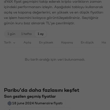
dYdX fiyat geçmişini takip ederek kripto varlıkların zaman
içindeki performansını izleyin. Aşağıdaki tabloyu kullanarak
açılış ve kapanış değerlerini, en yüksek ve en düşük fiyatları
ve işlem hacmini kolayca görüntüleyebilirsiniz. Seçtiğiniz
günün kuru baz alınarak TL'ye çevrilmiştir.
1 gün
1 hafta
1 ay
Tarih
Açılış
En yüksek
Kapanış
En düşük
Haci
Bu tarih aralığı için veri bulunamadı.
Paribu'da daha fazlasını keşfet
Son gezilen geçmiş fiyatlar
18 june 2024 Numeraire fiyatı