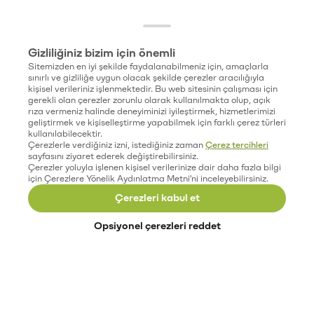
Gizliliğiniz bizim için önemli
Sitemizden en iyi şekilde faydalanabilmeniz için, amaçlarla
sınırlı ve gizliliğe uygun olacak şekilde çerezler aracılığıyla
kişisel verileriniz işlenmektedir. Bu web sitesinin çalışması için
gerekli olan çerezler zorunlu olarak kullanılmakta olup, açık
rıza vermeniz halinde deneyiminizi iyileştirmek, hizmetlerimizi
geliştirmek ve kişiselleştirme yapabilmek için farklı çerez türleri
kullanılabilecektir.
Çerezlerle verdiğiniz izni, istediğiniz zaman
Çerez tercihleri
sayfasını ziyaret ederek değiştirebilirsiniz.
Çerezler yoluyla işlenen kişisel verilerinize dair daha fazla bilgi
için Çerezlere Yönelik Aydınlatma Metni'ni inceleyebilirsiniz.
Çerezleri kabul et
Opsiyonel çerezleri reddet