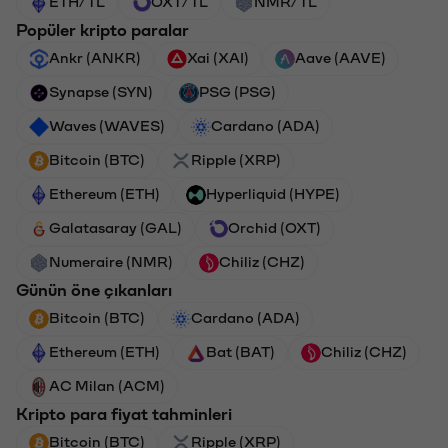
ETH/TL
OXT/TL
NMR/TL
Popüler kripto paralar
Ankr (ANKR)
Xai (XAI)
Aave (AAVE)
Synapse (SYN)
PSG (PSG)
Waves (WAVES)
Cardano (ADA)
Bitcoin (BTC)
Ripple (XRP)
Ethereum (ETH)
Hyperliquid (HYPE)
Galatasaray (GAL)
Orchid (OXT)
Numeraire (NMR)
Chiliz (CHZ)
Günün öne çıkanları
Bitcoin (BTC)
Cardano (ADA)
Ethereum (ETH)
Bat (BAT)
Chiliz (CHZ)
AC Milan (ACM)
Kripto para fiyat tahminleri
Bitcoin (BTC)
Ripple (XRP)