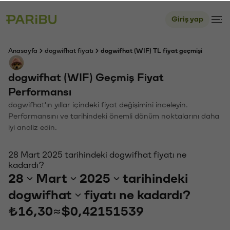
Giriş yap
Anasayfa
dogwifhat fiyatı
dogwifhat (WIF) TL fiyat geçmişi
dogwifhat (WIF) Geçmiş Fiyat
Performansı
dogwifhat'ın yıllar içindeki fiyat değişimini inceleyin.
Performansını ve tarihindeki önemli dönüm noktalarını daha
iyi analiz edin.
28 Mart 2025 tarihindeki dogwifhat fiyatı ne
kadardı?
28
Mart
2025
tarihindeki
dogwifhat
fiyatı ne kadardı?
₺16,30
≈
$0,42151539