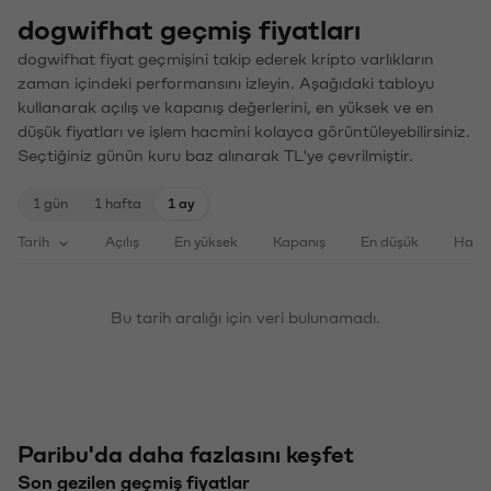
dogwifhat geçmiş fiyatları
dogwifhat fiyat geçmişini takip ederek kripto varlıkların
zaman içindeki performansını izleyin. Aşağıdaki tabloyu
kullanarak açılış ve kapanış değerlerini, en yüksek ve en
düşük fiyatları ve işlem hacmini kolayca görüntüleyebilirsiniz.
Seçtiğiniz günün kuru baz alınarak TL'ye çevrilmiştir.
1 gün
1 hafta
1 ay
Tarih
Açılış
En yüksek
Kapanış
En düşük
Haci
Bu tarih aralığı için veri bulunamadı.
Paribu'da daha fazlasını keşfet
Son gezilen geçmiş fiyatlar