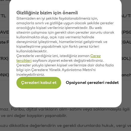
Gizliliğiniz bizim için önemli
/TL
BTC/TL
STG/TL
VANRY/TL
GAL/T
Sitemizden en iyi şekilde faydalanabilmeniz için,
amaçlarla sınırlı ve gizliliğe uygun olacak şekilde çerezler
aracılığıyla kişisel verileriniz işlenmektedir. Bu web
AAVE)
Ripple (XRP)
Waves (WAVES)
PSG (PS
sitesinin çalışması için gerekli olan çerezler zorunlu olarak
kullanılmakta olup, açık rıza vermeniz halinde
ate Finance (STG)
deneyiminizi iyileştirmek, hizmetlerimizi geliştirmek ve
Vanar (VANRY)
Galatasaray (GA
kişiselleştirme yapabilmek için farklı çerez türleri
kullanılabilecektir.
Çerezlerle verdiğiniz izni, istediğiniz zaman
Çerez
TRX)
Bitcoin (BTC)
Ripple (XRP)
Solana (SOL)
tercihleri
sayfasını ziyaret ederek değiştirebilirsiniz.
Çerezler yoluyla işlenen kişisel verilerinize dair daha fazla
bilgi için Çerezlere Yönelik Aydınlatma Metni'ni
ONK)
inceleyebilirsiniz.
Ethereum (ETH)
Synapse (SYN)
Avalanc
Çerezleri kabul et
Opsiyonel çerezleri reddet
şımaz. Paribu, dijital varlıkların alım-satımı veya saklanmasıyla ilgi
r ve ani değer kayıpları yaşanabilir.
nuzu dikkatlice değerlendirin ve gerekli durumlarda hukuk, vergi v