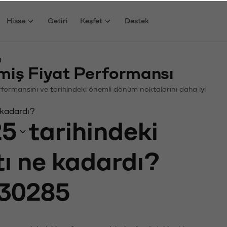
Hisse
Getiri
Keşfet
Destek
i
iş Fiyat Performansı
Performansını ve tarihindeki önemli dönüm noktalarını daha iyi
 kadardı?
25
tarihindeki
tı ne kadardı?
30285