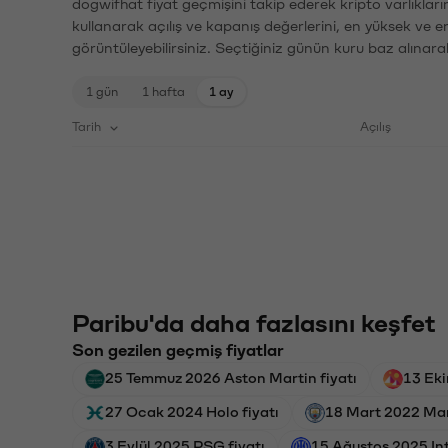
dogwifhat fiyat geçmişini takip ederek kripto varlıklar
kullanarak açılış ve kapanış değerlerini, en yüksek ve e
görüntüleyebilirsiniz. Seçtiğiniz günün kuru baz alınarak
1 gün
1 hafta
1 ay
Tarih
Açılış
Paribu'da daha fazlasını keşfet
Son gezilen geçmiş fiyatlar
25 Temmuz 2026 Aston Martin fiyatı
13 Eki
27 Ocak 2024 Holo fiyatı
18 Mart 2022 Man
3 Eylül 2025 PSG fiyatı
15 Ağustos 2025 Int