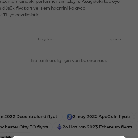
ın zaman içindeki performansını izleyin. Aşağıdaki tabloyu
n düşük fiyatları ve işlem hacmini kolayca
 TL'ye çevrilmiştir.
En yüksek
Kapanış
Bu tarih aralığı için veri bulunamadı.
m 2022 Decentraland fiyatı
2 may 2025 ApeCoin fiyatı
chester City FC fiyatı
26 Haziran 2023 Ethereum fiyatı
er Milan fiyatı