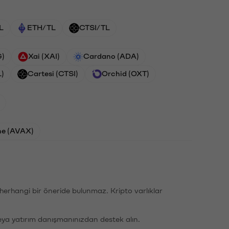
L
ETH/TL
CTSI/TL
G)
Xai (XAI)
Cardano (ADA)
L)
Cartesi (CTSI)
Orchid (OXT)
he (AVAX)
li herhangi bir öneride bulunmaz. Kripto varlıklar
eya yatırım danışmanınızdan destek alın.