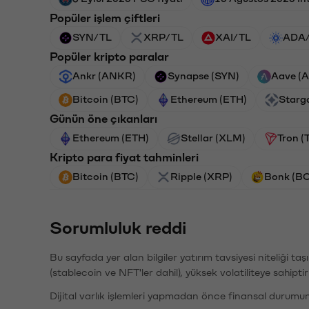
Popüler işlem çiftleri
SYN/TL
XRP/TL
XAI/TL
ADA
Popüler kripto paralar
Ankr (ANKR)
Synapse (SYN)
Aave (
Bitcoin (BTC)
Ethereum (ETH)
Starg
Günün öne çıkanları
Ethereum (ETH)
Stellar (XLM)
Tron (
Kripto para fiyat tahminleri
Bitcoin (BTC)
Ripple (XRP)
Bonk (B
Sorumluluk reddi
Bu sayfada yer alan bilgiler yatırım tavsiyesi niteliği ta
(stablecoin ve NFT'ler dahil), yüksek volatiliteye sahipti
Dijital varlık işlemleri yapmadan önce finansal durumu