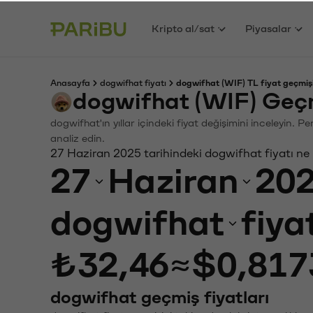
Kripto al/sat
Piyasalar
Anasayfa
dogwifhat fiyatı
dogwifhat (WIF) TL fiyat geçmiş
dogwifhat (WIF) Geçm
dogwifhat'ın yıllar içindeki fiyat değişimini inceleyin. 
analiz edin.
27 Haziran 2025 tarihindeki dogwifhat fiyatı ne
27
Haziran
20
dogwifhat
fiya
₺32,46
≈
$0,817
dogwifhat geçmiş fiyatları