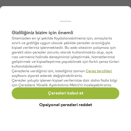
Gizliliğiniz bizim için önemli
Sitemizden en iyi şekilde faydalanabilmeniz için, amaçlarla
sınırlı ve gizliliğe uygun olacak şekilde çerezler aracılığıyla
kişisel verileriniz işlenmektedir. Bu web sitesinin çalışması için
gerekli olan çerezler zorunlu olarak kullanılmakta olup, açık
rıza vermeniz halinde deneyiminizi iyileştirmek, hizmetlerimizi
geliştirmek ve kişiselleştirme yapabilmek için farklı çerez türleri
kullanılabilecektir.
Çerezlerle verdiğiniz izni, istediğiniz zaman
Çerez tercihleri
sayfasını ziyaret ederek değiştirebilirsiniz.
Çerezler yoluyla işlenen kişisel verilerinize dair daha fazla bilgi
için Çerezlere Yönelik Aydınlatma Metni'ni inceleyebilirsiniz.
Çerezleri kabul et
Opsiyonel çerezleri reddet