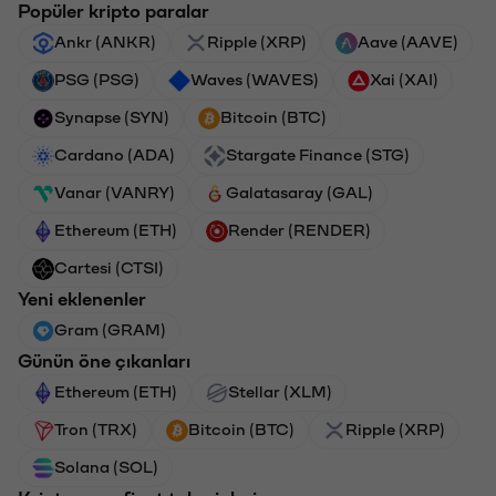
Popüler kripto paralar
Ankr (ANKR)
Ripple (XRP)
Aave (AAVE)
PSG (PSG)
Waves (WAVES)
Xai (XAI)
Synapse (SYN)
Bitcoin (BTC)
Cardano (ADA)
Stargate Finance (STG)
Vanar (VANRY)
Galatasaray (GAL)
Ethereum (ETH)
Render (RENDER)
Cartesi (CTSI)
Yeni eklenenler
Gram (GRAM)
Günün öne çıkanları
Ethereum (ETH)
Stellar (XLM)
Tron (TRX)
Bitcoin (BTC)
Ripple (XRP)
Solana (SOL)