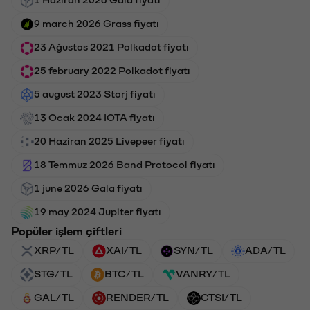
9 march 2026 Grass fiyatı
23 Ağustos 2021 Polkadot fiyatı
25 february 2022 Polkadot fiyatı
5 august 2023 Storj fiyatı
13 Ocak 2024 IOTA fiyatı
20 Haziran 2025 Livepeer fiyatı
18 Temmuz 2026 Band Protocol fiyatı
1 june 2026 Gala fiyatı
19 may 2024 Jupiter fiyatı
Popüler işlem çiftleri
XRP/TL
XAI/TL
SYN/TL
ADA/TL
STG/TL
BTC/TL
VANRY/TL
GAL/TL
RENDER/TL
CTSI/TL