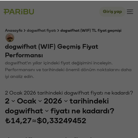
Giriş yap
Anasayfa
dogwifhat fiyatı
dogwifhat (WIF) TL fiyat geçmişi
dogwifhat (WIF) Geçmiş Fiyat
Performansı
dogwifhat'ın yıllar içindeki fiyat değişimini inceleyin.
Performansını ve tarihindeki önemli dönüm noktalarını daha
iyi analiz edin.
2 Ocak 2026 tarihindeki dogwifhat fiyatı ne kadardı?
2
Ocak
2026
tarihindeki
dogwifhat
fiyatı ne kadardı?
₺14,27
≈
$0,33249452