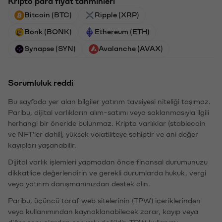
Kripto para fiyat tahminleri
Bitcoin (BTC)
Ripple (XRP)
Bonk (BONK)
Ethereum (ETH)
Synapse (SYN)
Avalanche (AVAX)
Sorumluluk reddi
Bu sayfada yer alan bilgiler yatırım tavsiyesi niteliği taşımaz.
Paribu, dijital varlıkların alım-satımı veya saklanmasıyla ilgili
herhangi bir öneride bulunmaz. Kripto varlıklar (stablecoin
ve NFT'ler dahil), yüksek volatiliteye sahiptir ve ani değer
kayıpları yaşanabilir.
Dijital varlık işlemleri yapmadan önce finansal durumunuzu
dikkatlice değerlendirin ve gerekli durumlarda hukuk, vergi
veya yatırım danışmanınızdan destek alın.
Paribu, üçüncü taraf web sitelerinin (TPW) içeriklerinden
veya kullanımından kaynaklanabilecek zarar, kayıp veya
diğer sonuçlardan sorumlu değildir. TPW kullanımı,