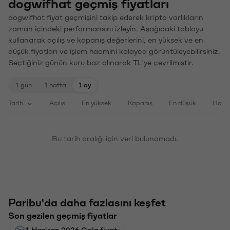
dogwifhat geçmiş fiyatları
dogwifhat fiyat geçmişini takip ederek kripto varlıkların
zaman içindeki performansını izleyin. Aşağıdaki tabloyu
kullanarak açılış ve kapanış değerlerini, en yüksek ve en
düşük fiyatları ve işlem hacmini kolayca görüntüleyebilirsiniz.
Seçtiğiniz günün kuru baz alınarak TL'ye çevrilmiştir.
1 gün
1 hafta
1 ay
Tarih
Açılış
En yüksek
Kapanış
En düşük
Haci
Bu tarih aralığı için veri bulunamadı.
Paribu'da daha fazlasını keşfet
Son gezilen geçmiş fiyatlar
1 Haziran 2026 Gala fiyatı