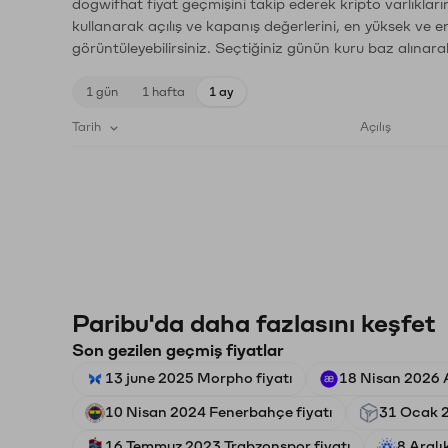
dogwifhat fiyat geçmişini takip ederek kripto varlıklar
kullanarak açılış ve kapanış değerlerini, en yüksek ve e
görüntüleyebilirsiniz. Seçtiğiniz günün kuru baz alınarak
1 gün
1 hafta
1 ay
Tarih
Açılış
Paribu'da daha fazlasını keşfet
Son gezilen geçmiş fiyatlar
13 june 2025 Morpho fiyatı
18 Nisan 2026 A
10 Nisan 2024 Fenerbahçe fiyatı
31 Ocak 2
16 Temmuz 2023 Trabzonspor fiyatı
8 Aralı