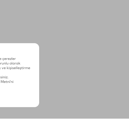
e çerezler
zorunlu olarak
 ve kişiselleştirme
siniz.
 Metni'ni