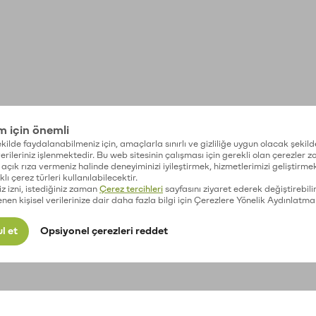
im için önemli
kilde faydalanabilmeniz için, amaçlarla sınırlı ve gizliliğe uygun olacak şekild
 verileriniz işlenmektedir. Bu web sitesinin çalışması için gerekli olan çerezler 
açık rıza vermeniz halinde deneyiminizi iyileştirmek, hizmetlerimizi geliştirmek
lı çerez türleri kullanılabilecektir.
iz izni, istediğiniz zaman
Çerez tercihleri
sayfasını ziyaret ederek değiştirebilir
enen kişisel verilerinize dair daha fazla bilgi için Çerezlere Yönelik Aydınlatma
l et
Opsiyonel çerezleri reddet