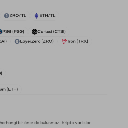
ZRO/TL
ETH/TL
PSG (PSG)
Cartesi (CTSI)
XAI)
LayerZero (ZRO)
Tron (TRX)
)
um (ETH)
li herhangi bir öneride bulunmaz. Kripto varlıklar