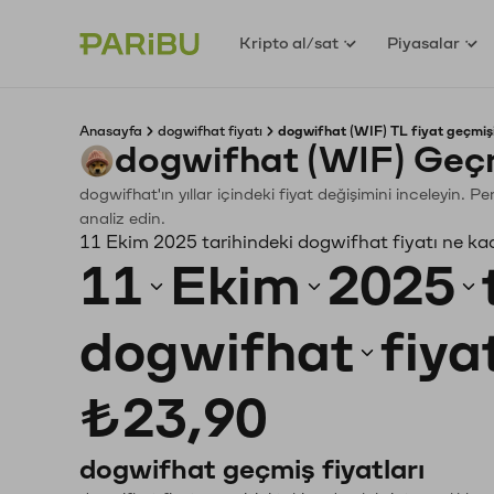
Kripto al/sat
Piyasalar
Anasayfa
dogwifhat fiyatı
dogwifhat (WIF) TL fiyat geçmiş
dogwifhat (WIF) Geçm
dogwifhat'ın yıllar içindeki fiyat değişimini inceleyin. 
analiz edin.
11 Ekim 2025 tarihindeki dogwifhat fiyatı ne ka
11
Ekim
2025
dogwifhat
fiya
₺23,90
dogwifhat geçmiş fiyatları