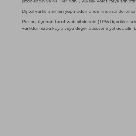
(stablecoin ve NFT'ler dahil), yüksek volatiliteye sahipti
Dijital varlık işlemleri yapmadan önce finansal durumu
Paribu, üçüncü taraf web sitelerinin (TPW) içeriklerin
varlıklarınızda kayıp veya değer düşüşüne yol açabilir. 