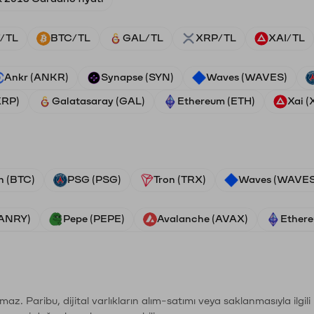
/TL
BTC/TL
GAL/TL
XRP/TL
XAI/TL
Ankr (ANKR)
Synapse (SYN)
Waves (WAVES)
XRP)
Galatasaray (GAL)
Ethereum (ETH)
Xai (
n (BTC)
PSG (PSG)
Tron (TRX)
Waves (WAVES
VANRY)
Pepe (PEPE)
Avalanche (AVAX)
Ethere
şımaz. Paribu, dijital varlıkların alım-satımı veya saklanmasıyla ilgi