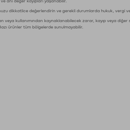
r ve ani değer kayıpları yaşanabilir.
nuzu dikkatlice değerlendirin ve gerekli durumlarda hukuk, vergi v
den veya kullanımından kaynaklanabilecek zarar, kayıp veya diğer 
Bazı ürünler tüm bölgelerde sunulmayabilir.