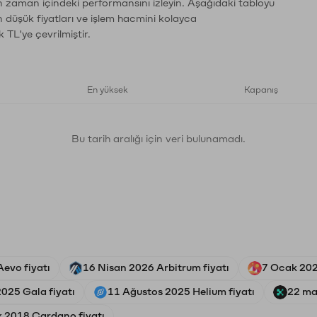
ın zaman içindeki performansını izleyin. Aşağıdaki tabloyu
n düşük fiyatları ve işlem hacmini kolayca
 TL'ye çevrilmiştir.
En yüksek
Kapanış
Bu tarih aralığı için veri bulunamadı.
evo fiyatı
16 Nisan 2026 Arbitrum fiyatı
7 Ocak 202
025 Gala fiyatı
11 Ağustos 2025 Helium fiyatı
22 ma
k 2018 Cardano fiyatı