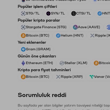
Popüler işlem çiftleri
STG/TL
SYN/TL
CTSI/TL
HNT
Popüler kripto paralar
Stargate Finance (STG)
Aave (AAVE)
Bitcoin (BTC)
Helium (HNT)
Ripple (
Yeni eklenenler
Gram (GRAM)
Günün öne çıkanları
Ethereum (ETH)
Stellar (XLM)
Bitcoi
Kripto para fiyat tahminleri
Bitcoin (BTC)
Ripple (XRP)
Vanar (
Sorumluluk reddi
Bu sayfada yer alan bilgiler yatırım tavsiyesi niteliği ta