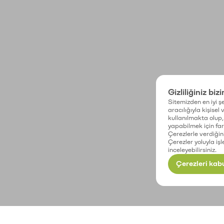
Gizliliğiniz biz
Sitemizden en iyi şe
aracılığıyla kişisel
kullanılmakta olup, 
yapabilmek için fark
Çerezlerle verdiğin
Çerezler yoluyla işl
inceleyebilirsiniz.
Çerezleri kabu