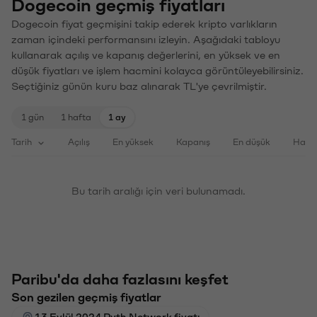
Dogecoin geçmiş fiyatları
Dogecoin fiyat geçmişini takip ederek kripto varlıkların
zaman içindeki performansını izleyin. Aşağıdaki tabloyu
kullanarak açılış ve kapanış değerlerini, en yüksek ve en
düşük fiyatları ve işlem hacmini kolayca görüntüleyebilirsiniz.
Seçtiğiniz günün kuru baz alınarak TL'ye çevrilmiştir.
1 gün
1 hafta
1 ay
Tarih
Açılış
En yüksek
Kapanış
En düşük
Haci
Bu tarih aralığı için veri bulunamadı.
Paribu'da daha fazlasını keşfet
Son gezilen geçmiş fiyatlar
13 Eylül 2024 Pyth Network fiyatı