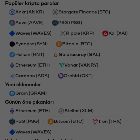
Popüler kripto paralar
Ankr (ANKR)
Stargate Finance (STG)
Aave (AAVE)
PSG (PSG)
Waves (WAVES)
Ripple (XRP)
Xai (XAI)
Synapse (SYN)
Bitcoin (BTC)
Helium (HNT)
Galatasaray (GAL)
Ethereum (ETH)
Vanar (VANRY)
Cardano (ADA)
Orchid (OXT)
Yeni eklenenler
Gram (GRAM)
Günün öne çıkanları
Ethereum (ETH)
Stellar (XLM)
PSG (PSG)
Bitcoin (BTC)
Tron (TRX)
Waves (WAVES)