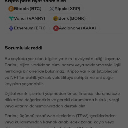
Kripto para fiyat tahminleri
Bitcoin (BTC)
Ripple (XRP)
Vanar (VANRY)
Bonk (BONK)
Ethereum (ETH)
Avalanche (AVAX)
Sorumluluk reddi
Bu sayfada yer alan bilgiler yatırım tavsiyesi niteliği taşımaz.
Paribu, dijital varlıkların alım-satımı veya saklanmasıyla ilgili
herhangi bir öneride bulunmaz. Kripto varlıklar (stablecoin
ve NFT'ler dahil), yüksek volatiliteye sahiptir ve ani değer
kayıpları yaşanabilir.
Dijital varlık işlemleri yapmadan önce finansal durumunuzu
dikkatlice değerlendirin ve gerekli durumlarda hukuk, vergi
veya yatırım danışmanınızdan destek alın.
Paribu, üçüncü taraf web sitelerinin (TPW) içeriklerinden
veya kullanımından kaynaklanabilecek zarar, kayıp veya
diğer sonuçlardan sorumlu değildir. TPW kullanımı,