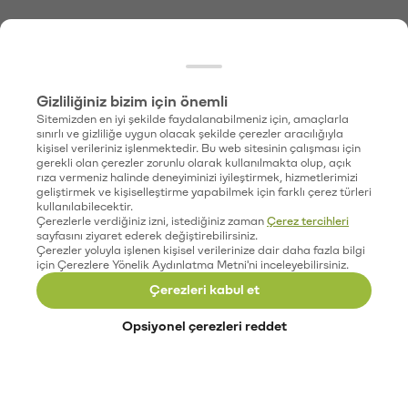
Gizliliğiniz bizim için önemli
Sitemizden en iyi şekilde faydalanabilmeniz için, amaçlarla
sınırlı ve gizliliğe uygun olacak şekilde çerezler aracılığıyla
kişisel verileriniz işlenmektedir. Bu web sitesinin çalışması için
gerekli olan çerezler zorunlu olarak kullanılmakta olup, açık
rıza vermeniz halinde deneyiminizi iyileştirmek, hizmetlerimizi
geliştirmek ve kişiselleştirme yapabilmek için farklı çerez türleri
kullanılabilecektir.
Çerezlerle verdiğiniz izni, istediğiniz zaman
Çerez tercihleri
sayfasını ziyaret ederek değiştirebilirsiniz.
Çerezler yoluyla işlenen kişisel verilerinize dair daha fazla bilgi
için Çerezlere Yönelik Aydınlatma Metni'ni inceleyebilirsiniz.
Çerezleri kabul et
Opsiyonel çerezleri reddet