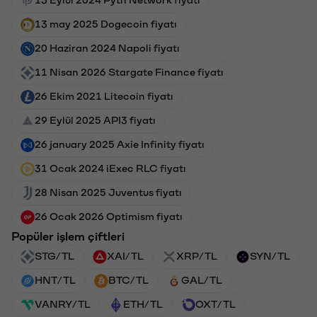
13 may 2025 Dogecoin fiyatı
20 Haziran 2024 Napoli fiyatı
11 Nisan 2026 Stargate Finance fiyatı
26 Ekim 2021 Litecoin fiyatı
29 Eylül 2025 API3 fiyatı
26 january 2025 Axie Infinity fiyatı
31 Ocak 2024 iExec RLC fiyatı
28 Nisan 2025 Juventus fiyatı
26 Ocak 2026 Optimism fiyatı
Popüler işlem çiftleri
STG/TL
XAI/TL
XRP/TL
SYN/TL
HNT/TL
BTC/TL
GAL/TL
VANRY/TL
ETH/TL
OXT/TL