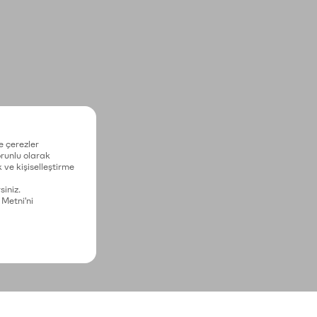
e çerezler
zorunlu olarak
 ve kişiselleştirme
siniz.
 Metni'ni