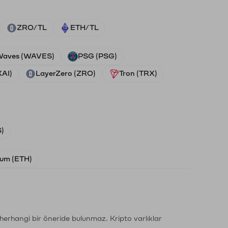
ZRO/TL
ETH/TL
aves (WAVES)
PSG (PSG)
XAI)
LayerZero (ZRO)
Tron (TRX)
)
um (ETH)
li herhangi bir öneride bulunmaz. Kripto varlıklar