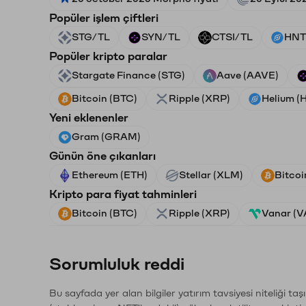
Popüler işlem çiftleri
STG/TL
SYN/TL
CTSI/TL
HNT
Popüler kripto paralar
Stargate Finance (STG)
Aave (AAVE)
Bitcoin (BTC)
Ripple (XRP)
Helium (
Yeni eklenenler
Gram (GRAM)
Günün öne çıkanları
Ethereum (ETH)
Stellar (XLM)
Bitcoi
Kripto para fiyat tahminleri
Bitcoin (BTC)
Ripple (XRP)
Vanar (
Sorumluluk reddi
Bu sayfada yer alan bilgiler yatırım tavsiyesi niteliği ta