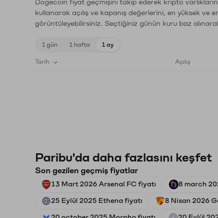
Dogecoin fiyat geçmişini takip ederek kripto varlıkları
kullanarak açılış ve kapanış değerlerini, en yüksek ve e
görüntüleyebilirsiniz. Seçtiğiniz günün kuru baz alınarak
1 gün
1 hafta
1 ay
Tarih
Açılış
Paribu'da daha fazlasını keşfet
Son gezilen geçmiş fiyatlar
13 Mart 2026 Arsenal FC fiyatı
8 march 202
25 Eylül 2025 Ethena fiyatı
8 Nisan 2026 Gö
20 october 2025 Morpho fiyatı
20 Eylül 20