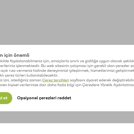
im için önemli
kilde faydalanabilmeniz için, amaçlarla sınırlı ve gizliliğe uygun olacak şekild
 verileriniz işlenmektedir. Bu web sitesinin çalışması için gerekli olan çerezler 
açık rıza vermeniz halinde deneyiminizi iyileştirmek, hizmetlerimizi geliştirmek
lı çerez türleri kullanılabilecektir.
iz izni, istediğiniz zaman
Çerez tercihleri
sayfasını ziyaret ederek değiştirebilir
enen kişisel verilerinize dair daha fazla bilgi için Çerezlere Yönelik Aydınlatma
l et
Opsiyonel çerezleri reddet