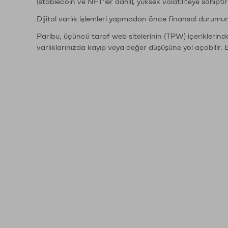
(stablecoin ve NFT'ler dahil), yüksek volatiliteye sahipti
Dijital varlık işlemleri yapmadan önce finansal durumu
Paribu, üçüncü taraf web sitelerinin (TPW) içeriklerin
varlıklarınızda kayıp veya değer düşüşüne yol açabilir. 