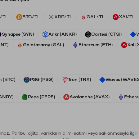
/TL
BTC/TL
XRP/TL
GAL/TL
XAI/TL
Synapse (SYN)
Ankr (ANKR)
Cartesi (CTSI)
W
HNT)
Galatasaray (GAL)
Ethereum (ETH)
Xai (
n (BTC)
PSG (PSG)
Tron (TRX)
Waves (WAVES
VANRY)
Pepe (PEPE)
Avalanche (AVAX)
Ethere
şımaz. Paribu, dijital varlıkların alım-satımı veya saklanmasıyla ilgi