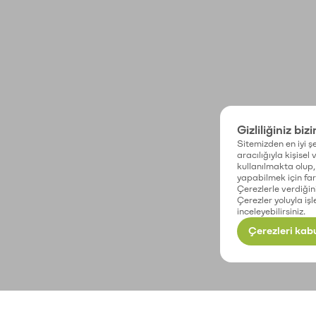
Gizliliğiniz biz
Sitemizden en iyi şe
aracılığıyla kişisel
kullanılmakta olup, 
yapabilmek için fark
Çerezlerle verdiğin
Çerezler yoluyla işl
inceleyebilirsiniz.
Çerezleri kabu