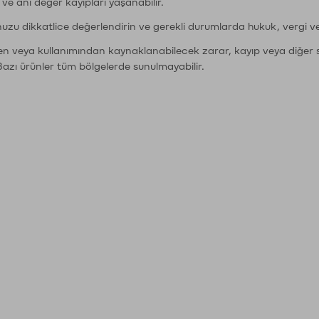
r ve ani değer kayıpları yaşanabilir.
nuzu dikkatlice değerlendirin ve gerekli durumlarda hukuk, vergi v
den veya kullanımından kaynaklanabilecek zarar, kayıp veya diğer 
Bazı ürünler tüm bölgelerde sunulmayabilir.