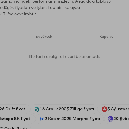
n zaman içindeki performansını izleyin. Aşağıdaki tabloyu
n düşük fiyatları ve işlem hacmini kolayca
 TL'ye çevrilmiştir.
En yüksek
Kapanış
Bu tarih aralığı için veri bulunamadı.
6 Drift fiyatı
16 Aralık 2023 Zilliqa fiyatı
3 Ağustos 
ztepe SK fiyatı
2 Kasım 2025 Morpho fiyatı
20 Şuba
25 Ondo fiyatı