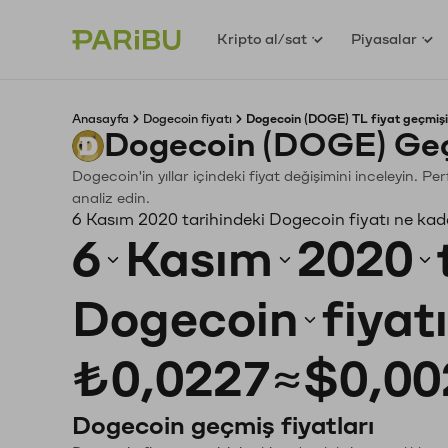
Kripto al/sat
Piyasalar
Anasayfa
Dogecoin fiyatı
Dogecoin (DOGE) TL fiyat geçmişi
Dogecoin (DOGE) Geç
Dogecoin'in yıllar içindeki fiyat değişimini inceleyin. P
analiz edin.
6 Kasım 2020 tarihindeki Dogecoin fiyatı ne kad
6
Kasım
2020
Dogecoin
fiyat
₺0,0227
≈
$0,00
Dogecoin geçmiş fiyatları