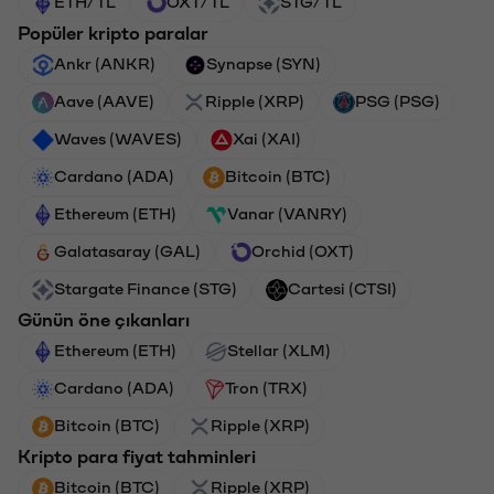
ETH/TL
OXT/TL
STG/TL
Popüler kripto paralar
Ankr (ANKR)
Synapse (SYN)
Aave (AAVE)
Ripple (XRP)
PSG (PSG)
Waves (WAVES)
Xai (XAI)
Cardano (ADA)
Bitcoin (BTC)
Ethereum (ETH)
Vanar (VANRY)
Galatasaray (GAL)
Orchid (OXT)
Stargate Finance (STG)
Cartesi (CTSI)
Günün öne çıkanları
Ethereum (ETH)
Stellar (XLM)
Cardano (ADA)
Tron (TRX)
Bitcoin (BTC)
Ripple (XRP)
Kripto para fiyat tahminleri
Bitcoin (BTC)
Ripple (XRP)