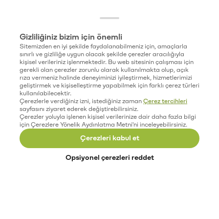
Gizliliğiniz bizim için önemli
Sitemizden en iyi şekilde faydalanabilmeniz için, amaçlarla
sınırlı ve gizliliğe uygun olacak şekilde çerezler aracılığıyla
kişisel verileriniz işlenmektedir. Bu web sitesinin çalışması için
gerekli olan çerezler zorunlu olarak kullanılmakta olup, açık
rıza vermeniz halinde deneyiminizi iyileştirmek, hizmetlerimizi
geliştirmek ve kişiselleştirme yapabilmek için farklı çerez türleri
kullanılabilecektir.
Çerezlerle verdiğiniz izni, istediğiniz zaman
Çerez tercihleri
sayfasını ziyaret ederek değiştirebilirsiniz.
Çerezler yoluyla işlenen kişisel verilerinize dair daha fazla bilgi
için Çerezlere Yönelik Aydınlatma Metni'ni inceleyebilirsiniz.
Çerezleri kabul et
Opsiyonel çerezleri reddet