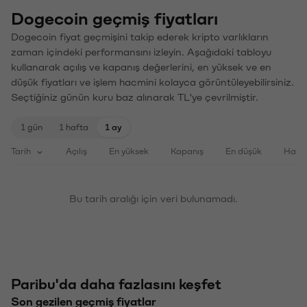
Dogecoin geçmiş fiyatları
Dogecoin fiyat geçmişini takip ederek kripto varlıkların
zaman içindeki performansını izleyin. Aşağıdaki tabloyu
kullanarak açılış ve kapanış değerlerini, en yüksek ve en
düşük fiyatları ve işlem hacmini kolayca görüntüleyebilirsiniz.
Seçtiğiniz günün kuru baz alınarak TL'ye çevrilmiştir.
1 gün
1 hafta
1 ay
Tarih
Açılış
En yüksek
Kapanış
En düşük
Haci
Bu tarih aralığı için veri bulunamadı.
Paribu'da daha fazlasını keşfet
Son gezilen geçmiş fiyatlar