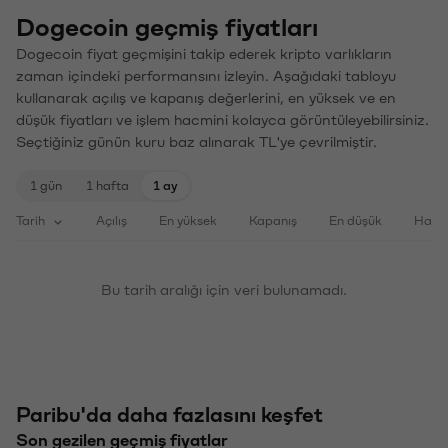
Dogecoin geçmiş fiyatları
Dogecoin fiyat geçmişini takip ederek kripto varlıkların
zaman içindeki performansını izleyin. Aşağıdaki tabloyu
kullanarak açılış ve kapanış değerlerini, en yüksek ve en
düşük fiyatları ve işlem hacmini kolayca görüntüleyebilirsiniz.
Seçtiğiniz günün kuru baz alınarak TL'ye çevrilmiştir.
1 gün
1 hafta
1 ay
Tarih
Açılış
En yüksek
Kapanış
En düşük
Haci
Bu tarih aralığı için veri bulunamadı.
Paribu'da daha fazlasını keşfet
Son gezilen geçmiş fiyatlar