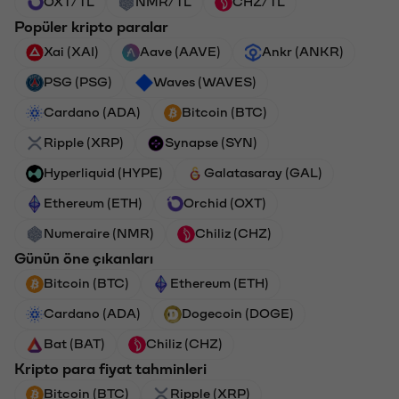
OXT/TL
NMR/TL
CHZ/TL
Popüler kripto paralar
Xai (XAI)
Aave (AAVE)
Ankr (ANKR)
PSG (PSG)
Waves (WAVES)
Cardano (ADA)
Bitcoin (BTC)
Ripple (XRP)
Synapse (SYN)
Hyperliquid (HYPE)
Galatasaray (GAL)
Ethereum (ETH)
Orchid (OXT)
Numeraire (NMR)
Chiliz (CHZ)
Günün öne çıkanları
Bitcoin (BTC)
Ethereum (ETH)
Cardano (ADA)
Dogecoin (DOGE)
Bat (BAT)
Chiliz (CHZ)
Kripto para fiyat tahminleri
Bitcoin (BTC)
Ripple (XRP)