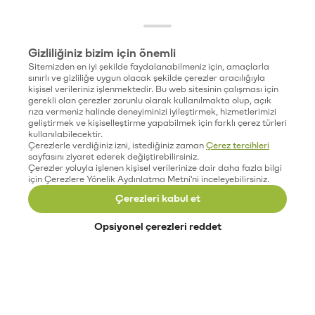
Gizliliğiniz bizim için önemli
Sitemizden en iyi şekilde faydalanabilmeniz için, amaçlarla
sınırlı ve gizliliğe uygun olacak şekilde çerezler aracılığıyla
kişisel verileriniz işlenmektedir. Bu web sitesinin çalışması için
gerekli olan çerezler zorunlu olarak kullanılmakta olup, açık
rıza vermeniz halinde deneyiminizi iyileştirmek, hizmetlerimizi
geliştirmek ve kişiselleştirme yapabilmek için farklı çerez türleri
kullanılabilecektir.
Çerezlerle verdiğiniz izni, istediğiniz zaman
Çerez tercihleri
sayfasını ziyaret ederek değiştirebilirsiniz.
Çerezler yoluyla işlenen kişisel verilerinize dair daha fazla bilgi
için Çerezlere Yönelik Aydınlatma Metni'ni inceleyebilirsiniz.
Çerezleri kabul et
Opsiyonel çerezleri reddet