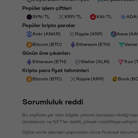
Popüler işlem çiftleri
SYN/TL
XRP/TL
XAI/TL
ADA
Popüler kripto paralar
Ankr (ANKR)
Ripple (XRP)
Aave (AA
Bitcoin (BTC)
Ethereum (ETH)
Vanar
Günün öne çıkanları
Ethereum (ETH)
Stellar (XLM)
Tron (
Kripto para fiyat tahminleri
Bitcoin (BTC)
Ripple (XRP)
Bonk (B
Sorumluluk reddi
Bu sayfada yer alan bilgiler yatırım tavsiyesi niteliği ta
(stablecoin ve NFT'ler dahil), yüksek volatiliteye sahipti
Dijital varlık işlemleri yapmadan önce finansal durumu