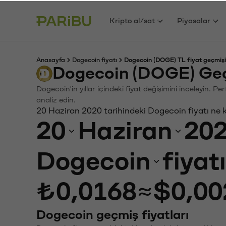
Kripto al/sat
Piyasalar
Anasayfa
Dogecoin fiyatı
Dogecoin (DOGE) TL fiyat geçmişi
Dogecoin (DOGE) Geç
Dogecoin'in yıllar içindeki fiyat değişimini inceleyin. P
analiz edin.
20 Haziran 2020 tarihindeki Dogecoin fiyatı ne 
20
Haziran
20
Dogecoin
fiyat
₺0,0168
≈
$0,00
Dogecoin geçmiş fiyatları