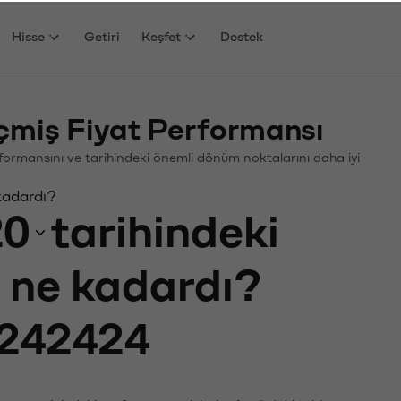
Hisse
Getiri
Keşfet
Destek
miş Fiyat Performansı
erformansını ve tarihindeki önemli dönüm noktalarını daha iyi
kadardı?
20
tarihindeki
ı ne kadardı?
242424