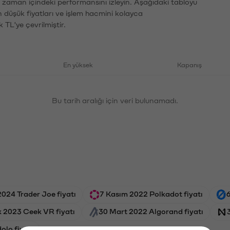
n zaman içindeki performansını izleyin. Aşağıdaki tabloyu
n düşük fiyatları ve işlem hacmini kolayca
 TL'ye çevrilmiştir.
En yüksek
Kapanış
Bu tarih aralığı için veri bulunamadı.
024 Trader Joe fiyatı
7 Kasım 2022 Polkadot fiyatı
6
k 2023 Ceek VR fiyatı
30 Mart 2022 Algorand fiyatı
olo fiyatı