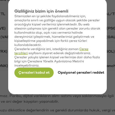
Gizliliğiniz bizim için önemli
/TL
BTC/TL
VANRY/TL
STG/TL
GAL/T
Sitemizden en iyi şekilde faydalanabilmeniz için,
amaçlarla sınırlı ve gizliliğe uygun olacak şekilde çerezler
aracılığıyla kişisel verileriniz işlenmektedir. Bu web
VE)
Synapse (SYN)
Waves (WAVES)
PSG (PS
sitesinin çalışması için gerekli olan çerezler zorunlu olarak
kullanılmakta olup, açık rıza vermeniz halinde
 (VANRY)
deneyiminizi iyileştirmek, hizmetlerimizi geliştirmek ve
Stargate Finance (STG)
Galatasaray (GA
kişiselleştirme yapabilmek için farklı çerez türleri
kullanılabilecektir.
Çerezlerle verdiğiniz izni, istediğiniz zaman
Çerez
TRX)
Bitcoin (BTC)
Ripple (XRP)
Solana (SOL)
tercihleri
sayfasını ziyaret ederek değiştirebilirsiniz.
Çerezler yoluyla işlenen kişisel verilerinize dair daha fazla
bilgi için Çerezlere Yönelik Aydınlatma Metni'ni
ONK)
inceleyebilirsiniz.
Ethereum (ETH)
Synapse (SYN)
Avalanc
Çerezleri kabul et
Opsiyonel çerezleri reddet
şımaz. Paribu, dijital varlıkların alım-satımı veya saklanmasıyla ilgi
r ve ani değer kayıpları yaşanabilir.
nuzu dikkatlice değerlendirin ve gerekli durumlarda hukuk, vergi v