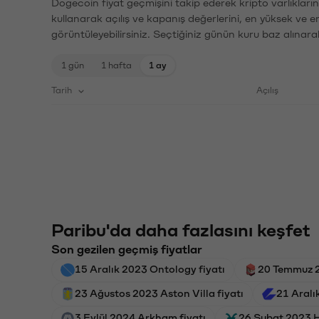
Dogecoin fiyat geçmişini takip ederek kripto varlıkları
kullanarak açılış ve kapanış değerlerini, en yüksek ve e
görüntüleyebilirsiniz. Seçtiğiniz günün kuru baz alınarak
1 gün
1 hafta
1 ay
Tarih
Açılış
Paribu'da daha fazlasını keşfet
Son gezilen geçmiş fiyatlar
15 Aralık 2023 Ontology fiyatı
20 Temmuz 2
23 Ağustos 2023 Aston Villa fiyatı
21 Aralı
3 Eylül 2024 Arkham fiyatı
26 Şubat 2023 H