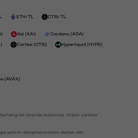
L
ETH/TL
CTSI/TL
G)
Xai (XAI)
Cardano (ADA)
L)
Cartesi (CTSI)
Hyperliquid (HYPE)
he (AVAX)
li herhangi bir öneride bulunmaz. Kripto varlıklar
eya yatırım danışmanınızdan destek alın.