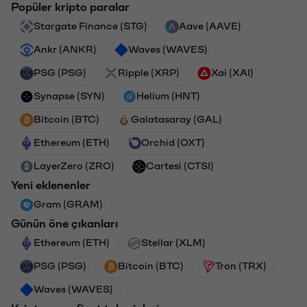
Popüler kripto paralar
Stargate Finance (STG)
Aave (AAVE)
Ankr (ANKR)
Waves (WAVES)
PSG (PSG)
Ripple (XRP)
Xai (XAI)
Synapse (SYN)
Helium (HNT)
Bitcoin (BTC)
Galatasaray (GAL)
Ethereum (ETH)
Orchid (OXT)
LayerZero (ZRO)
Cartesi (CTSI)
Yeni eklenenler
Gram (GRAM)
Günün öne çıkanları
Ethereum (ETH)
Stellar (XLM)
PSG (PSG)
Bitcoin (BTC)
Tron (TRX)
Waves (WAVES)