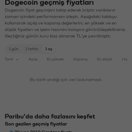
Dogecoin geçmiş fiyatları
Dogecoin fiyat geçmişini takip ederek kripto varlıkların
zaman içindeki performansını izleyin. Aşağıdaki tabloyu
kullanarak açılış ve kapanış değerlerini, en yüksek ve en
düşük fiyatları ve işlem hacmini kolayca görüntüleyebilirsiniz.
Seçtiğiniz günün kuru baz alınarak TL'ye çevrilmiştir.
1 gün
1 hafta
1 ay
Tarih
Açılış
En yüksek
Kapanış
En düşük
Haci
Bu tarih aralığı için veri bulunamadı.
Paribu'da daha fazlasını keşfet
Son gezilen geçmiş fiyatlar
20 june 2019 Cardano fiyatı