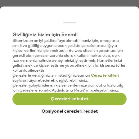
Gizliliğiniz bizim için önemli
Sitemizden en iyi şekilde faydalanabilmeniz için, amaçlarla
sınırlı ve gizliliğe uygun olacak şekilde çerezler aracılığıyla
kişisel verileriniz işlenmektedir. Bu web sitesinin çalışması için
gerekli olan çerezler zorunlu olarak kullanılmakta olup, açık
rıza vermeniz halinde deneyiminizi iyileştirmek, hizmetlerimizi
geliştirmek ve kişiselleştirme yapabilmek için farklı çerez türleri
kullanılabilecektir.
Çerezlerle verdiğiniz izni, istediğiniz zaman
Çerez tercihleri
sayfasını ziyaret ederek değiştirebilirsiniz.
Çerezler yoluyla işlenen kişisel verilerinize dair daha fazla bilgi
için Çerezlere Yönelik Aydınlatma Metni'ni inceleyebilirsiniz.
Çerezleri kabul et
Opsiyonel çerezleri reddet