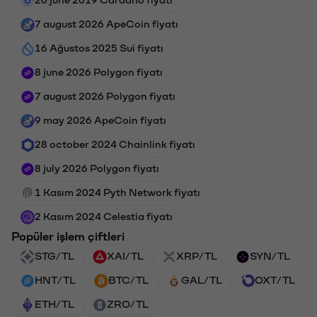
7 august 2026 ApeCoin fiyatı
16 Ağustos 2025 Sui fiyatı
8 june 2026 Polygon fiyatı
7 august 2026 Polygon fiyatı
9 may 2026 ApeCoin fiyatı
28 october 2024 Chainlink fiyatı
8 july 2026 Polygon fiyatı
1 Kasım 2024 Pyth Network fiyatı
2 Kasım 2024 Celestia fiyatı
Popüler işlem çiftleri
STG/TL
XAI/TL
XRP/TL
SYN/TL
HNT/TL
BTC/TL
GAL/TL
OXT/TL
ETH/TL
ZRO/TL