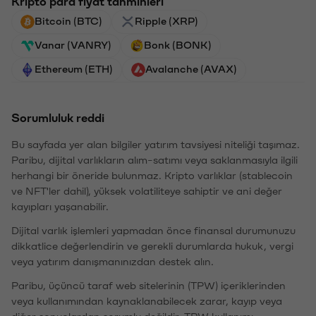
Kripto para fiyat tahminleri
Bitcoin (BTC)
Ripple (XRP)
Vanar (VANRY)
Bonk (BONK)
Ethereum (ETH)
Avalanche (AVAX)
Sorumluluk reddi
Bu sayfada yer alan bilgiler yatırım tavsiyesi niteliği taşımaz.
Paribu, dijital varlıkların alım-satımı veya saklanmasıyla ilgili
herhangi bir öneride bulunmaz. Kripto varlıklar (stablecoin
ve NFT'ler dahil), yüksek volatiliteye sahiptir ve ani değer
kayıpları yaşanabilir.
Dijital varlık işlemleri yapmadan önce finansal durumunuzu
dikkatlice değerlendirin ve gerekli durumlarda hukuk, vergi
veya yatırım danışmanınızdan destek alın.
Paribu, üçüncü taraf web sitelerinin (TPW) içeriklerinden
veya kullanımından kaynaklanabilecek zarar, kayıp veya
diğer sonuçlardan sorumlu değildir. TPW kullanımı,