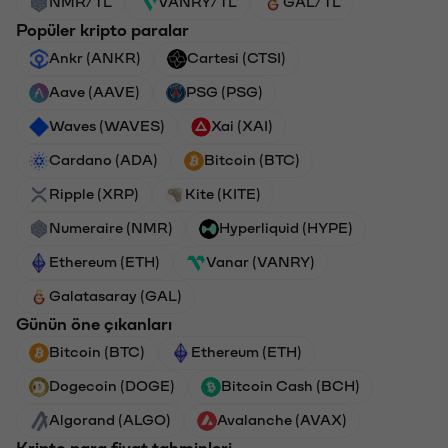
NMR/TL
VANRY/TL
GAL/TL
Popüler kripto paralar
Ankr (ANKR)
Cartesi (CTSI)
Aave (AAVE)
PSG (PSG)
Waves (WAVES)
Xai (XAI)
Cardano (ADA)
Bitcoin (BTC)
Ripple (XRP)
Kite (KITE)
Numeraire (NMR)
Hyperliquid (HYPE)
Ethereum (ETH)
Vanar (VANRY)
Galatasaray (GAL)
Günün öne çıkanları
Bitcoin (BTC)
Ethereum (ETH)
Dogecoin (DOGE)
Bitcoin Cash (BCH)
Algorand (ALGO)
Avalanche (AVAX)
Kripto para fiyat tahminleri