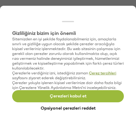
Gizliliğiniz bizim için önemli
Sitemizden en iyi şekilde faydalanabilmeniz için, amaçlarla
sınırlı ve gizliliğe uygun olacak şekilde çerezler aracılığıyla
kişisel verileriniz işlenmektedir. Bu web sitesinin çalışması için
gerekli olan çerezler zorunlu olarak kullanılmakta olup, açık
rıza vermeniz halinde deneyiminizi iyileştirmek, hizmetlerimizi
geliştirmek ve kişiselleştirme yapabilmek için farklı çerez türleri
kullanılabilecektir.
Çerezlerle verdiğiniz izni, istediğiniz zaman
Çerez tercihleri
sayfasını ziyaret ederek değiştirebilirsiniz.
Çerezler yoluyla işlenen kişisel verilerinize dair daha fazla bilgi
için Çerezlere Yönelik Aydınlatma Metni'ni inceleyebilirsiniz.
Çerezleri kabul et
Opsiyonel çerezleri reddet