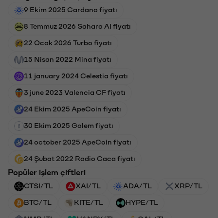
9 Ekim 2025 Cardano fiyatı
8 Temmuz 2026 Sahara AI fiyatı
22 Ocak 2026 Turbo fiyatı
15 Nisan 2022 Mina fiyatı
11 january 2024 Celestia fiyatı
3 june 2023 Valencia CF fiyatı
24 Ekim 2025 ApeCoin fiyatı
30 Ekim 2025 Golem fiyatı
24 october 2025 ApeCoin fiyatı
24 Şubat 2022 Radio Caca fiyatı
Popüler işlem çiftleri
CTSI/TL
XAI/TL
ADA/TL
XRP/TL
BTC/TL
KITE/TL
HYPE/TL