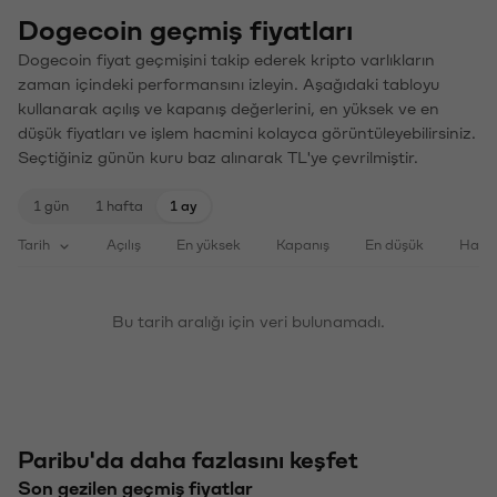
Dogecoin geçmiş fiyatları
Dogecoin fiyat geçmişini takip ederek kripto varlıkların
zaman içindeki performansını izleyin. Aşağıdaki tabloyu
kullanarak açılış ve kapanış değerlerini, en yüksek ve en
düşük fiyatları ve işlem hacmini kolayca görüntüleyebilirsiniz.
Seçtiğiniz günün kuru baz alınarak TL'ye çevrilmiştir.
1 gün
1 hafta
1 ay
Tarih
Açılış
En yüksek
Kapanış
En düşük
Haci
Bu tarih aralığı için veri bulunamadı.
Paribu'da daha fazlasını keşfet
Son gezilen geçmiş fiyatlar