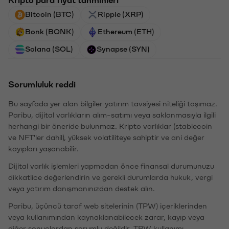
Bitcoin (BTC)
Ripple (XRP)
Bonk (BONK)
Ethereum (ETH)
Solana (SOL)
Synapse (SYN)
Sorumluluk reddi
Bu sayfada yer alan bilgiler yatırım tavsiyesi niteliği taşımaz.
Paribu, dijital varlıkların alım-satımı veya saklanmasıyla ilgili
herhangi bir öneride bulunmaz. Kripto varlıklar (stablecoin
ve NFT'ler dahil), yüksek volatiliteye sahiptir ve ani değer
kayıpları yaşanabilir.
Dijital varlık işlemleri yapmadan önce finansal durumunuzu
dikkatlice değerlendirin ve gerekli durumlarda hukuk, vergi
veya yatırım danışmanınızdan destek alın.
Paribu, üçüncü taraf web sitelerinin (TPW) içeriklerinden
veya kullanımından kaynaklanabilecek zarar, kayıp veya
diğer sonuçlardan sorumlu değildir. TPW kullanımı,