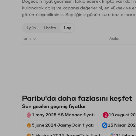
Dogecoin fiyat geçmişini takip ederek kripto varlıkları
kullanarak açılış ve kapanış değerlerini, en yüksek ve e
görüntüleyebilirsiniz. Seçtiğiniz günün kuru baz alınarak
1 gün
1 hafta
1 ay
Tarih
Açılış
Paribu'da daha fazlasını keşfet
Son gezilen geçmiş fiyatlar
1 may 2025 AS Monaco fiyatı
10 august 202
5 june 2024 JasmyCoin fiyatı
13 Nisan 2022
5 Haziran 2024 JasmyCoin fiyatı
21 februa