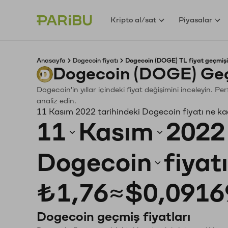
Kripto al/sat
Piyasalar
Anasayfa
Dogecoin fiyatı
Dogecoin (DOGE) TL fiyat geçmişi
Dogecoin (DOGE) Geç
Dogecoin'in yıllar içindeki fiyat değişimini inceleyin. P
analiz edin.
11 Kasım 2022 tarihindeki Dogecoin fiyatı ne k
11
Kasım
2022
Dogecoin
fiyat
₺1,76
≈
$0,0916
Dogecoin geçmiş fiyatları