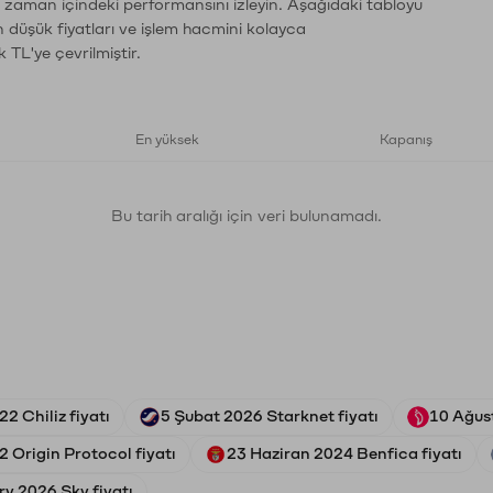
n zaman içindeki performansını izleyin. Aşağıdaki tabloyu
n düşük fiyatları ve işlem hacmini kolayca
 TL'ye çevrilmiştir.
En yüksek
Kapanış
Bu tarih aralığı için veri bulunamadı.
2 Chiliz fiyatı
5 Şubat 2026 Starknet fiyatı
10 Ağust
 Origin Protocol fiyatı
23 Haziran 2024 Benfica fiyatı
ry 2026 Sky fiyatı