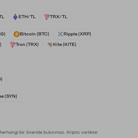
TL
ETH/TL
TRX/TL
SG)
Bitcoin (BTC)
Ripple (XRP)
)
Tron (TRX)
Kite (KITE)
)
e (SYN)
li herhangi bir öneride bulunmaz. Kripto varlıklar