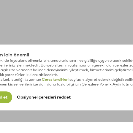
im için önemli
kilde faydalanabilmeniz için, amaçlarla sınırlı ve gizliliğe uygun olacak şekild
 verileriniz işlenmektedir. Bu web sitesinin çalışması için gerekli olan çerezler 
açık rıza vermeniz halinde deneyiminizi iyileştirmek, hizmetlerimizi geliştirmek
lı çerez türleri kullanılabilecektir.
iz izni, istediğiniz zaman
Çerez tercihleri
sayfasını ziyaret ederek değiştirebilir
enen kişisel verilerinize dair daha fazla bilgi için Çerezlere Yönelik Aydınlatma
l et
Opsiyonel çerezleri reddet