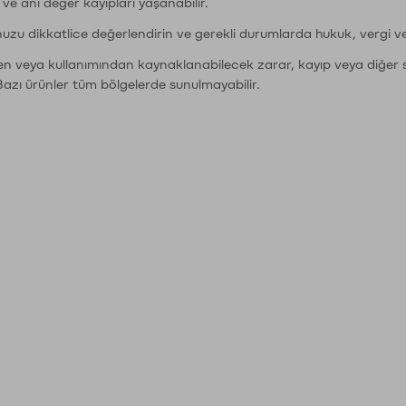
r ve ani değer kayıpları yaşanabilir.
nuzu dikkatlice değerlendirin ve gerekli durumlarda hukuk, vergi v
den veya kullanımından kaynaklanabilecek zarar, kayıp veya diğer 
Bazı ürünler tüm bölgelerde sunulmayabilir.