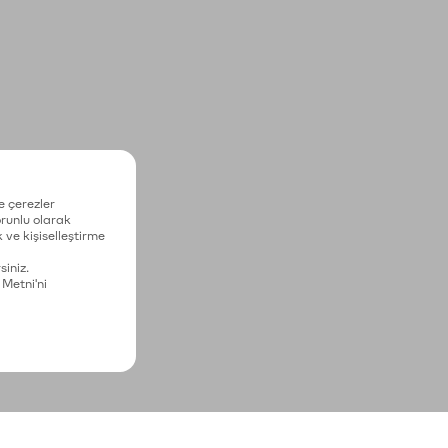
e çerezler
zorunlu olarak
 ve kişiselleştirme
siniz.
 Metni'ni