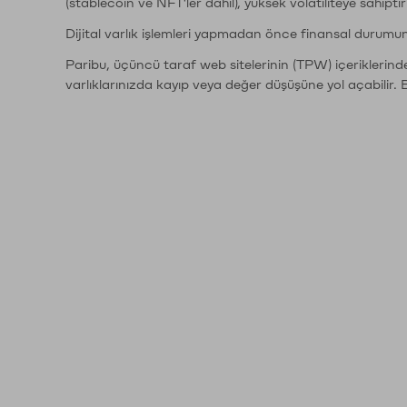
(stablecoin ve NFT'ler dahil), yüksek volatiliteye sahipti
Dijital varlık işlemleri yapmadan önce finansal durumu
Paribu, üçüncü taraf web sitelerinin (TPW) içeriklerin
varlıklarınızda kayıp veya değer düşüşüne yol açabilir. 