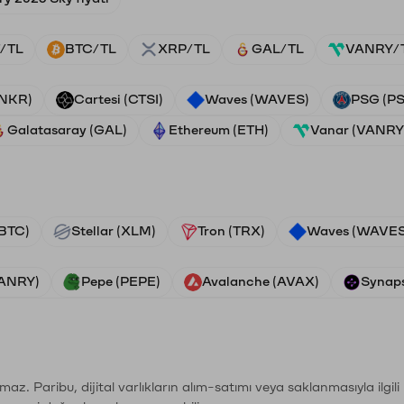
/TL
BTC/TL
XRP/TL
GAL/TL
VANRY/
ANKR)
Cartesi (CTSI)
Waves (WAVES)
PSG (P
Galatasaray (GAL)
Ethereum (ETH)
Vanar (VANRY
(BTC)
Stellar (XLM)
Tron (TRX)
Waves (WAVES
VANRY)
Pepe (PEPE)
Avalanche (AVAX)
Synaps
şımaz. Paribu, dijital varlıkların alım-satımı veya saklanmasıyla ilgi