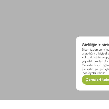
Gizliliğiniz biz
Sitemizden en iyi şe
aracılığıyla kişisel
kullanılmakta olup, 
yapabilmek için fark
Çerezlerle verdiğin
Çerezler yoluyla işl
inceleyebilirsiniz.
Çerezleri kabu