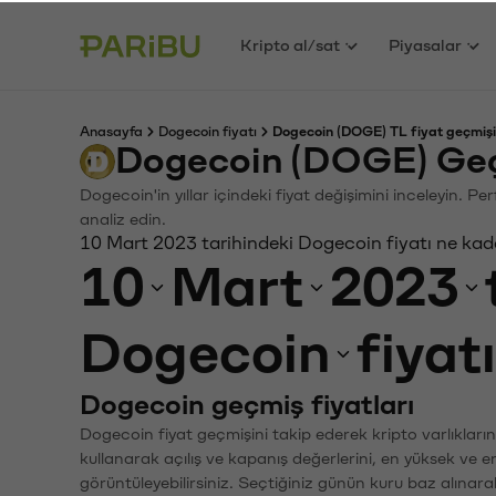
Kripto al/sat
Piyasalar
Anasayfa
Dogecoin fiyatı
Dogecoin (DOGE) TL fiyat geçmişi
Dogecoin (DOGE) Geç
Dogecoin'in yıllar içindeki fiyat değişimini inceleyin. P
analiz edin.
10 Mart 2023 tarihindeki Dogecoin fiyatı ne kad
10
Mart
2023
Dogecoin
fiyat
Dogecoin geçmiş fiyatları
Dogecoin fiyat geçmişini takip ederek kripto varlıkları
kullanarak açılış ve kapanış değerlerini, en yüksek ve e
görüntüleyebilirsiniz. Seçtiğiniz günün kuru baz alınarak