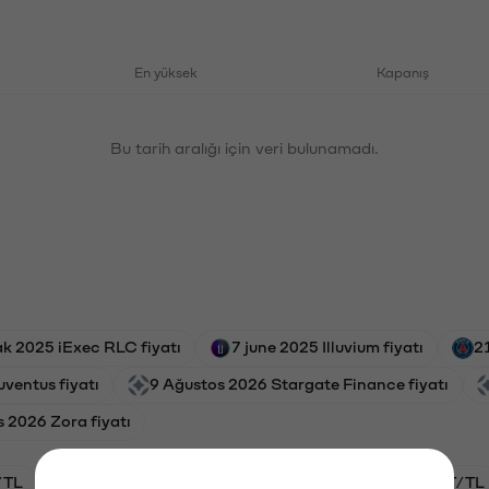
En yüksek
Kapanış
Bu tarih aralığı için veri bulunamadı.
k 2025 iExec RLC fiyatı
7 june 2025 Illuvium fiyatı
2
uventus fiyatı
9 Ağustos 2026 Stargate Finance fiyatı
 2026 Zora fiyatı
/TL
HYPE/TL
GAL/TL
BTC/TL
OXT/TL