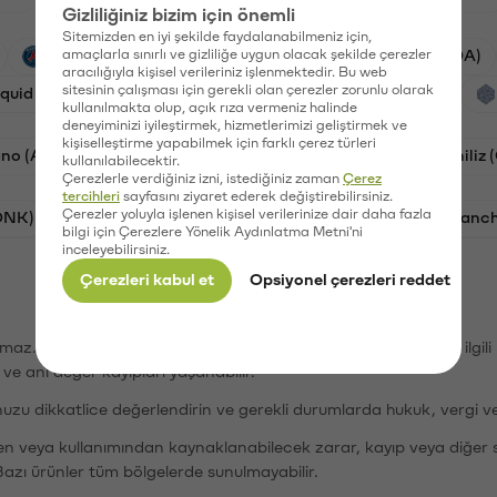
Gizliliğiniz bizim için önemli
Sitemizden en iyi şekilde faydalanabilmeniz için,
PSG (PSG)
amaçlarla sınırlı ve gizliliğe uygun olacak şekilde çerezler
Waves (WAVES)
Cardano (ADA)
aracılığıyla kişisel verileriniz işlenmektedir. Bu web
sitesinin çalışması için gerekli olan çerezler zorunlu olarak
iquid (HYPE)
Galatasaray (GAL)
Orchid (OXT)
kullanılmakta olup, açık rıza vermeniz halinde
deneyiminizi iyileştirmek, hizmetlerimizi geliştirmek ve
kişiselleştirme yapabilmek için farklı çerez türleri
no (ADA)
Bat (BAT)
Dogecoin (DOGE)
Chiliz
kullanılabilecektir.
Çerezlerle verdiğiniz izni, istediğiniz zaman
Çerez
tercihleri
sayfasını ziyaret ederek değiştirebilirsiniz.
Çerezler yoluyla işlenen kişisel verilerinize dair daha fazla
ONK)
Ethereum (ETH)
Synapse (SYN)
Avalanc
bilgi için Çerezlere Yönelik Aydınlatma Metni'ni
inceleyebilirsiniz.
Çerezleri kabul et
Opsiyonel çerezleri reddet
şımaz. Paribu, dijital varlıkların alım-satımı veya saklanmasıyla ilgi
r ve ani değer kayıpları yaşanabilir.
nuzu dikkatlice değerlendirin ve gerekli durumlarda hukuk, vergi v
den veya kullanımından kaynaklanabilecek zarar, kayıp veya diğer 
Bazı ürünler tüm bölgelerde sunulmayabilir.