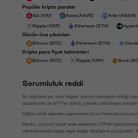
Popüler kripto paralar
Xai (XAI)
Aave (AAVE)
Ankr (ANKR)
Ripple (XRP)
Ethereum (ETH)
Hyperl
Günün öne çıkanları
Bitcoin (BTC)
Ethereum (ETH)
Carda
Kripto para fiyat tahminleri
Bitcoin (BTC)
Ripple (XRP)
Bonk (B
Sorumluluk reddi
Bu sayfada yer alan bilgiler yatırım tavsiyesi niteliği ta
(stablecoin ve NFT'ler dahil), yüksek volatiliteye sahipti
Dijital varlık işlemleri yapmadan önce finansal durumu
Paribu, üçüncü taraf web sitelerinin (TPW) içeriklerin
varlıklarınızda kayıp veya değer düşüşüne yol açabilir. 