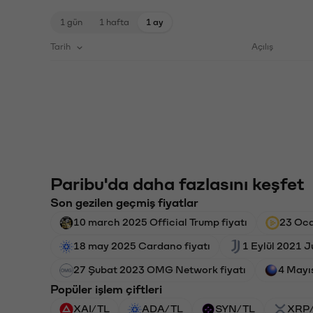
1 gün
1 hafta
1 ay
Tarih
Açılış
Paribu'da daha fazlasını keşfet
Son gezilen geçmiş fiyatlar
10 march 2025 Official Trump fiyatı
23 Oca
18 may 2025 Cardano fiyatı
1 Eylül 2021 J
27 Şubat 2023 OMG Network fiyatı
4 Mayıs
Popüler işlem çiftleri
XAI/TL
ADA/TL
SYN/TL
XRP