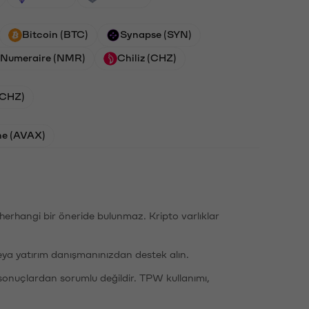
Bitcoin (BTC)
Synapse (SYN)
Numeraire (NMR)
Chiliz (CHZ)
 (CHZ)
he (AVAX)
li herhangi bir öneride bulunmaz. Kripto varlıklar
eya yatırım danışmanınızdan destek alın.
sonuçlardan sorumlu değildir. TPW kullanımı,