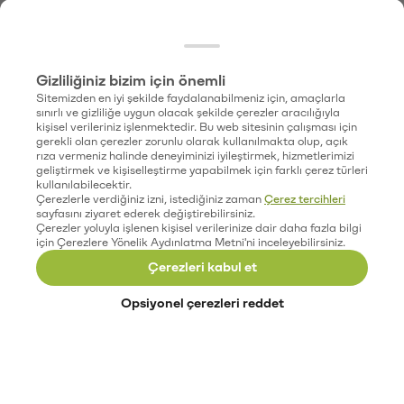
Gizliliğiniz bizim için önemli
Sitemizden en iyi şekilde faydalanabilmeniz için, amaçlarla
sınırlı ve gizliliğe uygun olacak şekilde çerezler aracılığıyla
kişisel verileriniz işlenmektedir. Bu web sitesinin çalışması için
gerekli olan çerezler zorunlu olarak kullanılmakta olup, açık
rıza vermeniz halinde deneyiminizi iyileştirmek, hizmetlerimizi
geliştirmek ve kişiselleştirme yapabilmek için farklı çerez türleri
kullanılabilecektir.
Çerezlerle verdiğiniz izni, istediğiniz zaman
Çerez tercihleri
sayfasını ziyaret ederek değiştirebilirsiniz.
Çerezler yoluyla işlenen kişisel verilerinize dair daha fazla bilgi
için Çerezlere Yönelik Aydınlatma Metni'ni inceleyebilirsiniz.
Çerezleri kabul et
Opsiyonel çerezleri reddet