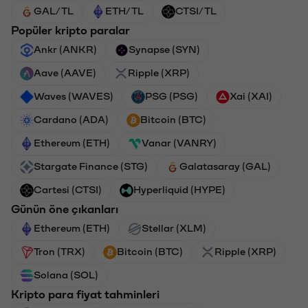
GAL/TL
ETH/TL
CTSI/TL
Popüler kripto paralar
Ankr (ANKR)
Synapse (SYN)
Aave (AAVE)
Ripple (XRP)
Waves (WAVES)
PSG (PSG)
Xai (XAI)
Cardano (ADA)
Bitcoin (BTC)
Ethereum (ETH)
Vanar (VANRY)
Stargate Finance (STG)
Galatasaray (GAL)
Cartesi (CTSI)
Hyperliquid (HYPE)
Günün öne çıkanları
Ethereum (ETH)
Stellar (XLM)
Tron (TRX)
Bitcoin (BTC)
Ripple (XRP)
Solana (SOL)
Kripto para fiyat tahminleri