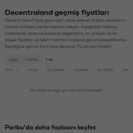
Decentraland geçmiş fiyatları
Decentraland fiyat geçmişini takip ederek kripto varlıkların
zaman içindeki performansını izleyin. Aşağıdaki tabloyu
kullanarak açılış ve kapanış değerlerini, en yüksek ve en
düşük fiyatları ve işlem hacmini kolayca görüntüleyebilirsiniz.
Seçtiğiniz günün kuru baz alınarak TL'ye çevrilmiştir.
1 gün
1 hafta
1 ay
Tarih
Açılış
En yüksek
Kapanış
En düşük
Haci
Bu tarih aralığı için veri bulunamadı.
Paribu'da daha fazlasını keşfet