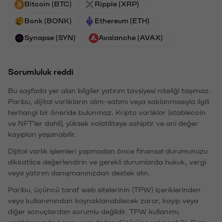
Bitcoin (BTC)
Ripple (XRP)
Bonk (BONK)
Ethereum (ETH)
Synapse (SYN)
Avalanche (AVAX)
Sorumluluk reddi
Bu sayfada yer alan bilgiler yatırım tavsiyesi niteliği taşımaz.
Paribu, dijital varlıkların alım-satımı veya saklanmasıyla ilgili
herhangi bir öneride bulunmaz. Kripto varlıklar (stablecoin
ve NFT'ler dahil), yüksek volatiliteye sahiptir ve ani değer
kayıpları yaşanabilir.
Dijital varlık işlemleri yapmadan önce finansal durumunuzu
dikkatlice değerlendirin ve gerekli durumlarda hukuk, vergi
veya yatırım danışmanınızdan destek alın.
Paribu, üçüncü taraf web sitelerinin (TPW) içeriklerinden
veya kullanımından kaynaklanabilecek zarar, kayıp veya
diğer sonuçlardan sorumlu değildir. TPW kullanımı,
varlıklarınızda kayıp veya değer düşüşüne yol açabilir. Bazı