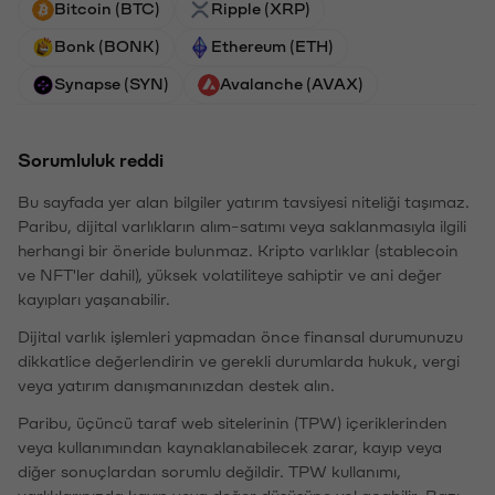
Bitcoin (BTC)
Ripple (XRP)
Bonk (BONK)
Ethereum (ETH)
Synapse (SYN)
Avalanche (AVAX)
Sorumluluk reddi
Bu sayfada yer alan bilgiler yatırım tavsiyesi niteliği taşımaz.
Paribu, dijital varlıkların alım-satımı veya saklanmasıyla ilgili
herhangi bir öneride bulunmaz. Kripto varlıklar (stablecoin
ve NFT'ler dahil), yüksek volatiliteye sahiptir ve ani değer
kayıpları yaşanabilir.
Dijital varlık işlemleri yapmadan önce finansal durumunuzu
dikkatlice değerlendirin ve gerekli durumlarda hukuk, vergi
veya yatırım danışmanınızdan destek alın.
Paribu, üçüncü taraf web sitelerinin (TPW) içeriklerinden
veya kullanımından kaynaklanabilecek zarar, kayıp veya
diğer sonuçlardan sorumlu değildir. TPW kullanımı,
varlıklarınızda kayıp veya değer düşüşüne yol açabilir. Bazı