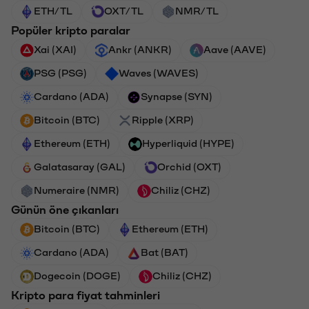
ETH/TL
OXT/TL
NMR/TL
Popüler kripto paralar
Xai (XAI)
Ankr (ANKR)
Aave (AAVE)
PSG (PSG)
Waves (WAVES)
Cardano (ADA)
Synapse (SYN)
Bitcoin (BTC)
Ripple (XRP)
Ethereum (ETH)
Hyperliquid (HYPE)
Galatasaray (GAL)
Orchid (OXT)
Numeraire (NMR)
Chiliz (CHZ)
Günün öne çıkanları
Bitcoin (BTC)
Ethereum (ETH)
Cardano (ADA)
Bat (BAT)
Dogecoin (DOGE)
Chiliz (CHZ)
Kripto para fiyat tahminleri