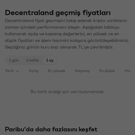
Decentraland geçmiş fiyatları
Decentraland fiyat geçmişini takip ederek kripto varlıkların
zaman içindeki performansını izleyin. Aşağıdaki tabloyu
kullanarak açılış ve kapanış değerlerini, en yüksek ve en
düşük fiyatları ve işlem hacmini kolayca görüntüleyebilirsiniz.
Seçtiğiniz günün kuru baz alınarak TL'ye çevrilmiştir.
1 gün
1 hafta
1 ay
Tarih
Açılış
En yüksek
Kapanış
En düşük
Haci
Bu tarih aralığı için veri bulunamadı.
Paribu'da daha fazlasını keşfet