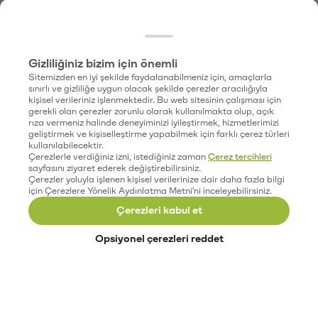
Gizliliğiniz bizim için önemli
Sitemizden en iyi şekilde faydalanabilmeniz için, amaçlarla
sınırlı ve gizliliğe uygun olacak şekilde çerezler aracılığıyla
kişisel verileriniz işlenmektedir. Bu web sitesinin çalışması için
gerekli olan çerezler zorunlu olarak kullanılmakta olup, açık
rıza vermeniz halinde deneyiminizi iyileştirmek, hizmetlerimizi
geliştirmek ve kişiselleştirme yapabilmek için farklı çerez türleri
kullanılabilecektir.
Çerezlerle verdiğiniz izni, istediğiniz zaman
Çerez tercihleri
sayfasını ziyaret ederek değiştirebilirsiniz.
Çerezler yoluyla işlenen kişisel verilerinize dair daha fazla bilgi
için Çerezlere Yönelik Aydınlatma Metni'ni inceleyebilirsiniz.
Çerezleri kabul et
Opsiyonel çerezleri reddet