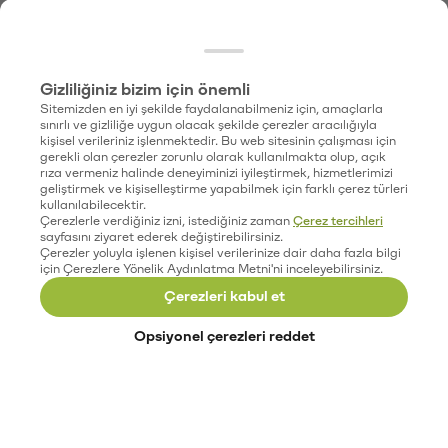
Gizliliğiniz bizim için önemli
Sitemizden en iyi şekilde faydalanabilmeniz için, amaçlarla
sınırlı ve gizliliğe uygun olacak şekilde çerezler aracılığıyla
kişisel verileriniz işlenmektedir. Bu web sitesinin çalışması için
gerekli olan çerezler zorunlu olarak kullanılmakta olup, açık
rıza vermeniz halinde deneyiminizi iyileştirmek, hizmetlerimizi
geliştirmek ve kişiselleştirme yapabilmek için farklı çerez türleri
kullanılabilecektir.
Çerezlerle verdiğiniz izni, istediğiniz zaman
Çerez tercihleri
sayfasını ziyaret ederek değiştirebilirsiniz.
Çerezler yoluyla işlenen kişisel verilerinize dair daha fazla bilgi
için Çerezlere Yönelik Aydınlatma Metni'ni inceleyebilirsiniz.
Çerezleri kabul et
Opsiyonel çerezleri reddet