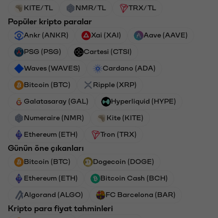
KITE/TL
NMR/TL
TRX/TL
Popüler kripto paralar
Ankr (ANKR)
Xai (XAI)
Aave (AAVE)
PSG (PSG)
Cartesi (CTSI)
Waves (WAVES)
Cardano (ADA)
Bitcoin (BTC)
Ripple (XRP)
Galatasaray (GAL)
Hyperliquid (HYPE)
Numeraire (NMR)
Kite (KITE)
Ethereum (ETH)
Tron (TRX)
Günün öne çıkanları
Bitcoin (BTC)
Dogecoin (DOGE)
Ethereum (ETH)
Bitcoin Cash (BCH)
Algorand (ALGO)
FC Barcelona (BAR)
Kripto para fiyat tahminleri