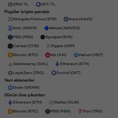
ZRO/TL
OXT/TL
Popüler kripto paralar
Stargate Finance (STG)
Aave (AAVE)
Ankr (ANKR)
Waves (WAVES)
PSG (PSG)
Synapse (SYN)
Cartesi (CTSI)
Ripple (XRP)
Bitcoin (BTC)
Xai (XAI)
Helium (HNT)
Galatasaray (GAL)
Ethereum (ETH)
LayerZero (ZRO)
Orchid (OXT)
Yeni eklenenler
Gram (GRAM)
Günün öne çıkanları
Ethereum (ETH)
Stellar (XLM)
Bitcoin (BTC)
PSG (PSG)
Tron (TRX)