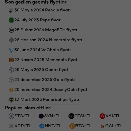
Son gezilen geçmiş fiyatlar
30 Mayıs 2024 Pendle fiyatı
24 july 2023 Pepe fiyatı
25 Şubat 2026 MegaETH fiyatı
28 Haziran 2024 Numeraire fiyatı
30 june 2024 VeChain fiyatı
23 Kasım 2025 Memecoin fiyatı
25 Mayıs 2025 Quant fiyatı
21 december 2025 Gala fiyatı
20 november 2024 JasmyCoin fiyatı
13 Mart 2025 Fenerbahçe fiyatı
Popüler işlem çiftleri
STG/TL
SYN/TL
CTSI/TL
XAI/TL
XRP/TL
HNT/TL
BTC/TL
GAL/TL