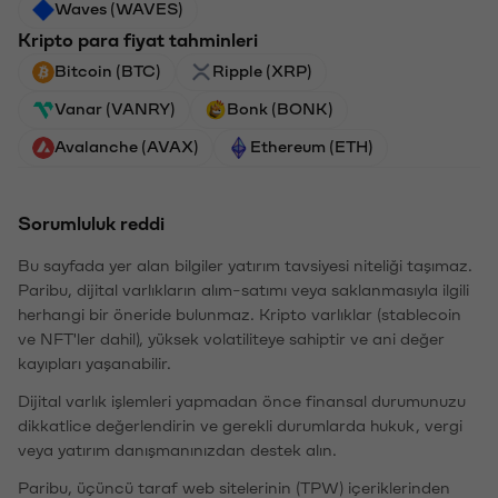
Waves (WAVES)
Kripto para fiyat tahminleri
Bitcoin (BTC)
Ripple (XRP)
Vanar (VANRY)
Bonk (BONK)
Avalanche (AVAX)
Ethereum (ETH)
Sorumluluk reddi
Bu sayfada yer alan bilgiler yatırım tavsiyesi niteliği taşımaz.
Paribu, dijital varlıkların alım-satımı veya saklanmasıyla ilgili
herhangi bir öneride bulunmaz. Kripto varlıklar (stablecoin
ve NFT'ler dahil), yüksek volatiliteye sahiptir ve ani değer
kayıpları yaşanabilir.
Dijital varlık işlemleri yapmadan önce finansal durumunuzu
dikkatlice değerlendirin ve gerekli durumlarda hukuk, vergi
veya yatırım danışmanınızdan destek alın.
Paribu, üçüncü taraf web sitelerinin (TPW) içeriklerinden