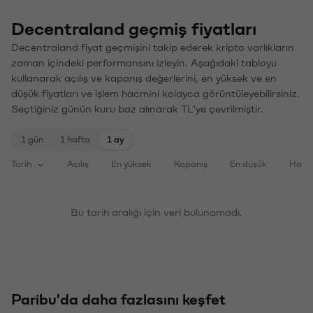
Decentraland geçmiş fiyatları
Decentraland fiyat geçmişini takip ederek kripto varlıkların
zaman içindeki performansını izleyin. Aşağıdaki tabloyu
kullanarak açılış ve kapanış değerlerini, en yüksek ve en
düşük fiyatları ve işlem hacmini kolayca görüntüleyebilirsiniz.
Seçtiğiniz günün kuru baz alınarak TL'ye çevrilmiştir.
1 gün
1 hafta
1 ay
Tarih
Açılış
En yüksek
Kapanış
En düşük
Haci
Bu tarih aralığı için veri bulunamadı.
Paribu'da daha fazlasını keşfet