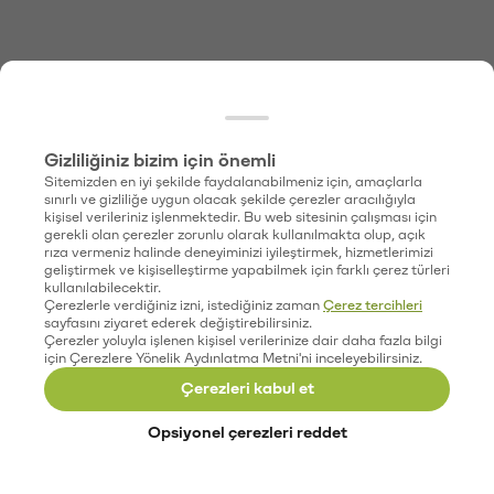
Gizliliğiniz bizim için önemli
Sitemizden en iyi şekilde faydalanabilmeniz için, amaçlarla
sınırlı ve gizliliğe uygun olacak şekilde çerezler aracılığıyla
kişisel verileriniz işlenmektedir. Bu web sitesinin çalışması için
gerekli olan çerezler zorunlu olarak kullanılmakta olup, açık
rıza vermeniz halinde deneyiminizi iyileştirmek, hizmetlerimizi
geliştirmek ve kişiselleştirme yapabilmek için farklı çerez türleri
kullanılabilecektir.
Çerezlerle verdiğiniz izni, istediğiniz zaman
Çerez tercihleri
sayfasını ziyaret ederek değiştirebilirsiniz.
Çerezler yoluyla işlenen kişisel verilerinize dair daha fazla bilgi
için Çerezlere Yönelik Aydınlatma Metni'ni inceleyebilirsiniz.
Çerezleri kabul et
Opsiyonel çerezleri reddet