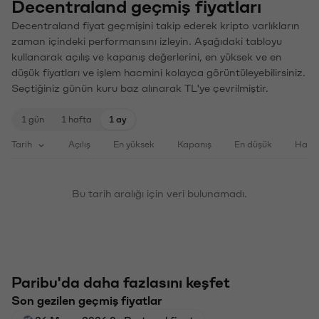
Decentraland geçmiş fiyatları
Decentraland fiyat geçmişini takip ederek kripto varlıkların
zaman içindeki performansını izleyin. Aşağıdaki tabloyu
kullanarak açılış ve kapanış değerlerini, en yüksek ve en
düşük fiyatları ve işlem hacmini kolayca görüntüleyebilirsiniz.
Seçtiğiniz günün kuru baz alınarak TL'ye çevrilmiştir.
1 gün
1 hafta
1 ay
Tarih
Açılış
En yüksek
Kapanış
En düşük
Haci
Bu tarih aralığı için veri bulunamadı.
Paribu'da daha fazlasını keşfet
Son gezilen geçmiş fiyatlar