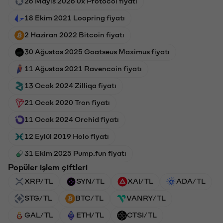
26 Mayıs 2026 0x Protocol fiyatı
18 Ekim 2021 Loopring fiyatı
2 Haziran 2022 Bitcoin fiyatı
30 Ağustos 2025 Goatseus Maximus fiyatı
11 Ağustos 2021 Ravencoin fiyatı
13 Ocak 2024 Zilliqa fiyatı
21 Ocak 2020 Tron fiyatı
11 Ocak 2024 Orchid fiyatı
12 Eylül 2019 Holo fiyatı
31 Ekim 2025 Pump.fun fiyatı
Popüler işlem çiftleri
XRP/TL
SYN/TL
XAI/TL
ADA/TL
STG/TL
BTC/TL
VANRY/TL
GAL/TL
ETH/TL
CTSI/TL