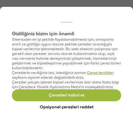
Gizliliğiniz bizim için önemli
Sitemizden en iyi şekilde faydalanabilmeniz için, amaçlarla
sınırlı ve gizliliğe uygun olacak şekilde çerezler aracılığıyla
kişisel verileriniz işlenmektedir. Bu web sitesinin çalışması için
gerekli olan çerezler zorunlu olarak kullanılmakta olup, açık
rıza vermeniz halinde deneyiminizi iyileştirmek, hizmetlerimizi
geliştirmek ve kişiselleştirme yapabilmek için farklı çerez türleri
kullanılabilecektir.
Çerezlerle verdiğiniz izni, istediğiniz zaman
Çerez tercihleri
sayfasını ziyaret ederek değiştirebilirsiniz.
Çerezler yoluyla işlenen kişisel verilerinize dair daha fazla bilgi
için Çerezlere Yönelik Aydınlatma Metni'ni inceleyebilirsiniz.
Çerezleri kabul et
Opsiyonel çerezleri reddet