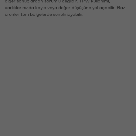
diğer sonuçlardan sorumlu değildir. TPW kullanımı,
varlıklarınızda kayıp veya değer düşüşüne yol açabilir. Bazı
ürünler tüm bölgelerde sunulmayabilir.