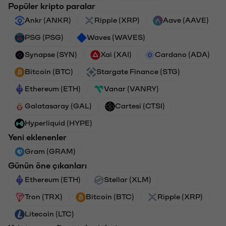
Popüler kripto paralar
Ankr (ANKR)
Ripple (XRP)
Aave (AAVE)
PSG (PSG)
Waves (WAVES)
Synapse (SYN)
Xai (XAI)
Cardano (ADA)
Bitcoin (BTC)
Stargate Finance (STG)
Ethereum (ETH)
Vanar (VANRY)
Galatasaray (GAL)
Cartesi (CTSI)
Hyperliquid (HYPE)
Yeni eklenenler
Gram (GRAM)
Günün öne çıkanları
Ethereum (ETH)
Stellar (XLM)
Tron (TRX)
Bitcoin (BTC)
Ripple (XRP)
Litecoin (LTC)