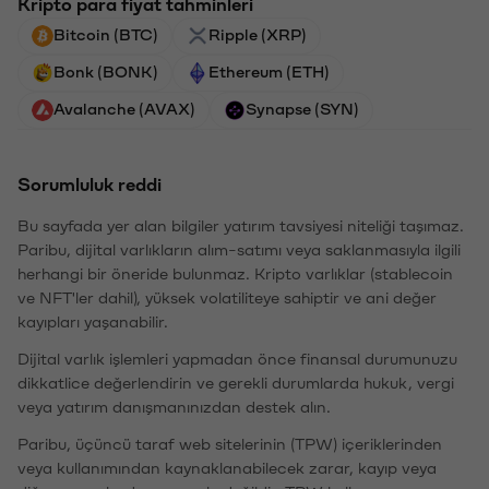
Kripto para fiyat tahminleri
Bitcoin (BTC)
Ripple (XRP)
Bonk (BONK)
Ethereum (ETH)
Avalanche (AVAX)
Synapse (SYN)
Sorumluluk reddi
Bu sayfada yer alan bilgiler yatırım tavsiyesi niteliği taşımaz.
Paribu, dijital varlıkların alım-satımı veya saklanmasıyla ilgili
herhangi bir öneride bulunmaz. Kripto varlıklar (stablecoin
ve NFT'ler dahil), yüksek volatiliteye sahiptir ve ani değer
kayıpları yaşanabilir.
Dijital varlık işlemleri yapmadan önce finansal durumunuzu
dikkatlice değerlendirin ve gerekli durumlarda hukuk, vergi
veya yatırım danışmanınızdan destek alın.
Paribu, üçüncü taraf web sitelerinin (TPW) içeriklerinden
veya kullanımından kaynaklanabilecek zarar, kayıp veya