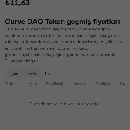
₺11,63
Curve DAO Token geçmiş fiyatları
Curve DAO Token fiyat geçmişini takip ederek kripto
varlıkların zaman içindeki performansını izleyin. Aşağıdaki
tabloyu kullanarak açılış ve kapanış değerlerini, en yüksek ve
en düşük fiyatları ve işlem hacmini kolayca
görüntüleyebilirsiniz. Seçtiğiniz günün kuru baz alınarak
TL'ye çevrilmiştir.
1 gün
1 hafta
1 ay
Tarih
Açılış
En yüksek
Kapanış
En düşük
Haci
Bu tarih aralığı için veri bulunamadı.