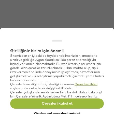
Gizliliğiniz bizim için önemli
Sitemizden en iyi şekilde faydalanabilmeniz için, amaçlarla
sınırlı ve gizliliğe uygun olacak şekilde çerezler aracılığıyla
kişisel verileriniz işlenmektedir. Bu web sitesinin çalışması için
gerekli olan çerezler zorunlu olarak kullanılmakta olup, açık
rıza vermeniz halinde deneyiminizi iyileştirmek, hizmetlerimizi
geliştirmek ve kişiselleştirme yapabilmek için farklı çerez türleri
kullanılabilecektir.
Çerezlerle verdiğiniz izni, istediğiniz zaman
Çerez tercihleri
sayfasını ziyaret ederek değiştirebilirsiniz.
Çerezler yoluyla işlenen kişisel verilerinize dair daha fazla bilgi
için Çerezlere Yönelik Aydınlatma Metni'ni inceleyebilirsiniz.
Çerezleri kabul et
Opsiyonel çerezleri reddet