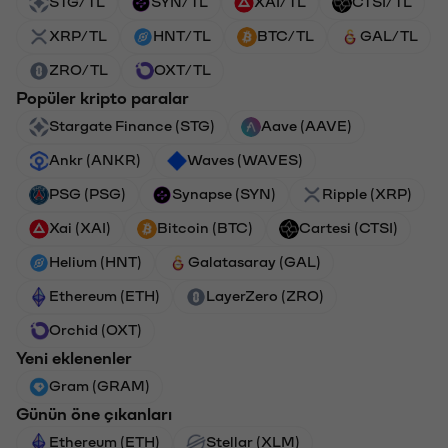
STG/TL
SYN/TL
XAI/TL
CTSI/TL
XRP/TL
HNT/TL
BTC/TL
GAL/TL
ZRO/TL
OXT/TL
Popüler kripto paralar
Stargate Finance (STG)
Aave (AAVE)
Ankr (ANKR)
Waves (WAVES)
PSG (PSG)
Synapse (SYN)
Ripple (XRP)
Xai (XAI)
Bitcoin (BTC)
Cartesi (CTSI)
Helium (HNT)
Galatasaray (GAL)
Ethereum (ETH)
LayerZero (ZRO)
Orchid (OXT)
Yeni eklenenler
Gram (GRAM)
Günün öne çıkanları
Ethereum (ETH)
Stellar (XLM)