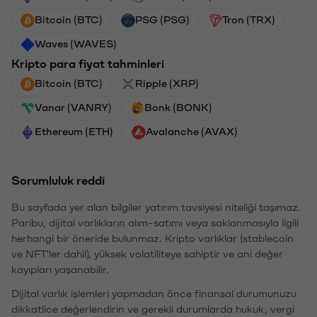
Bitcoin (BTC)
PSG (PSG)
Tron (TRX)
Waves (WAVES)
Kripto para fiyat tahminleri
Bitcoin (BTC)
Ripple (XRP)
Vanar (VANRY)
Bonk (BONK)
Ethereum (ETH)
Avalanche (AVAX)
Sorumluluk reddi
Bu sayfada yer alan bilgiler yatırım tavsiyesi niteliği taşımaz.
Paribu, dijital varlıkların alım-satımı veya saklanmasıyla ilgili
herhangi bir öneride bulunmaz. Kripto varlıklar (stablecoin
ve NFT'ler dahil), yüksek volatiliteye sahiptir ve ani değer
kayıpları yaşanabilir.
Dijital varlık işlemleri yapmadan önce finansal durumunuzu
dikkatlice değerlendirin ve gerekli durumlarda hukuk, vergi