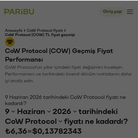
Giriş yap
Anasayfa
CoW Protocol fiyatı
CoW Protocol (COW) TL fiyat geçmişi
CoW Protocol (COW) Geçmiş Fiyat
Performansı
CoW Protocol'un yıllar içindeki fiyat değişimini inceleyin.
Performansını ve tarihindeki önemli dönüm noktalarını daha
iyi analiz edin.
9 Haziran 2026 tarihindeki CoW Protocol fiyatı ne
kadardı?
9
Haziran
2026
tarihindeki
CoW Protocol
fiyatı ne kadardı?
₺6,36
≈
$0,13782343