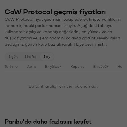
CoW Protocol geçmiş fiyatları
CoW Protocol fiyat geçmişini takip ederek kripto varlıkların
zaman içindeki performansını izleyin. Aşağıdaki tabloyu
kullanarak açılış ve kapanış değerlerini, en yüksek ve en
düşük fiyatları ve işlem hacmini kolayca görüntüleyebilirsiniz.
Seçtiğiniz günün kuru baz alınarak TL'ye çevrilmiştir.
1 gün
1 hafta
1 ay
Tarih
Açılış
En yüksek
Kapanış
En düşük
Haci
Bu tarih aralığı için veri bulunamadı.
Paribu'da daha fazlasını keşfet