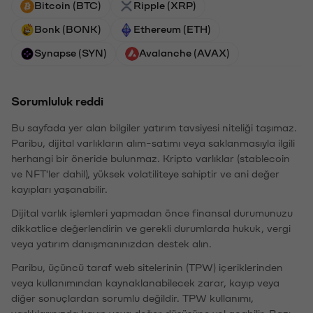
Bitcoin (BTC)
Ripple (XRP)
Bonk (BONK)
Ethereum (ETH)
Synapse (SYN)
Avalanche (AVAX)
Sorumluluk reddi
Bu sayfada yer alan bilgiler yatırım tavsiyesi niteliği taşımaz.
Paribu, dijital varlıkların alım-satımı veya saklanmasıyla ilgili
herhangi bir öneride bulunmaz. Kripto varlıklar (stablecoin
ve NFT'ler dahil), yüksek volatiliteye sahiptir ve ani değer
kayıpları yaşanabilir.
Dijital varlık işlemleri yapmadan önce finansal durumunuzu
dikkatlice değerlendirin ve gerekli durumlarda hukuk, vergi
veya yatırım danışmanınızdan destek alın.
Paribu, üçüncü taraf web sitelerinin (TPW) içeriklerinden
veya kullanımından kaynaklanabilecek zarar, kayıp veya
diğer sonuçlardan sorumlu değildir. TPW kullanımı,
varlıklarınızda kayıp veya değer düşüşüne yol açabilir. Bazı