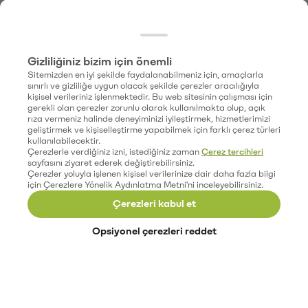
Gizliliğiniz bizim için önemli
Sitemizden en iyi şekilde faydalanabilmeniz için, amaçlarla
sınırlı ve gizliliğe uygun olacak şekilde çerezler aracılığıyla
kişisel verileriniz işlenmektedir. Bu web sitesinin çalışması için
gerekli olan çerezler zorunlu olarak kullanılmakta olup, açık
rıza vermeniz halinde deneyiminizi iyileştirmek, hizmetlerimizi
geliştirmek ve kişiselleştirme yapabilmek için farklı çerez türleri
kullanılabilecektir.
Çerezlerle verdiğiniz izni, istediğiniz zaman
Çerez tercihleri
sayfasını ziyaret ederek değiştirebilirsiniz.
Çerezler yoluyla işlenen kişisel verilerinize dair daha fazla bilgi
için Çerezlere Yönelik Aydınlatma Metni'ni inceleyebilirsiniz.
Çerezleri kabul et
Opsiyonel çerezleri reddet