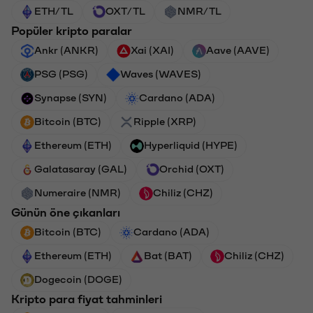
ETH/TL
OXT/TL
NMR/TL
Popüler kripto paralar
Ankr (ANKR)
Xai (XAI)
Aave (AAVE)
PSG (PSG)
Waves (WAVES)
Synapse (SYN)
Cardano (ADA)
Bitcoin (BTC)
Ripple (XRP)
Ethereum (ETH)
Hyperliquid (HYPE)
Galatasaray (GAL)
Orchid (OXT)
Numeraire (NMR)
Chiliz (CHZ)
Günün öne çıkanları
Bitcoin (BTC)
Cardano (ADA)
Ethereum (ETH)
Bat (BAT)
Chiliz (CHZ)
Dogecoin (DOGE)
Kripto para fiyat tahminleri