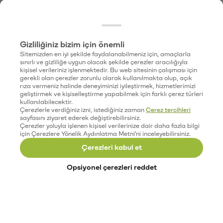
Gizliliğiniz bizim için önemli
Sitemizden en iyi şekilde faydalanabilmeniz için, amaçlarla
sınırlı ve gizliliğe uygun olacak şekilde çerezler aracılığıyla
kişisel verileriniz işlenmektedir. Bu web sitesinin çalışması için
gerekli olan çerezler zorunlu olarak kullanılmakta olup, açık
rıza vermeniz halinde deneyiminizi iyileştirmek, hizmetlerimizi
geliştirmek ve kişiselleştirme yapabilmek için farklı çerez türleri
kullanılabilecektir.
Çerezlerle verdiğiniz izni, istediğiniz zaman
Çerez tercihleri
sayfasını ziyaret ederek değiştirebilirsiniz.
Çerezler yoluyla işlenen kişisel verilerinize dair daha fazla bilgi
için Çerezlere Yönelik Aydınlatma Metni'ni inceleyebilirsiniz.
Çerezleri kabul et
Opsiyonel çerezleri reddet