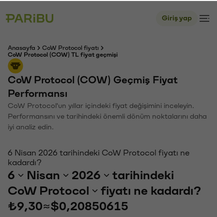
Giriş yap
Anasayfa
CoW Protocol fiyatı
CoW Protocol (COW) TL fiyat geçmişi
CoW Protocol (COW) Geçmiş Fiyat
Performansı
CoW Protocol'un yıllar içindeki fiyat değişimini inceleyin.
Performansını ve tarihindeki önemli dönüm noktalarını daha
iyi analiz edin.
6 Nisan 2026 tarihindeki CoW Protocol fiyatı ne
kadardı?
6
Nisan
2026
tarihindeki
CoW Protocol
fiyatı ne kadardı?
₺9,30
≈
$0,20850615