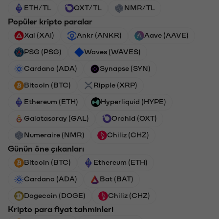
ETH/TL
OXT/TL
NMR/TL
Popüler kripto paralar
Xai (XAI)
Ankr (ANKR)
Aave (AAVE)
PSG (PSG)
Waves (WAVES)
Cardano (ADA)
Synapse (SYN)
Bitcoin (BTC)
Ripple (XRP)
Ethereum (ETH)
Hyperliquid (HYPE)
Galatasaray (GAL)
Orchid (OXT)
Numeraire (NMR)
Chiliz (CHZ)
Günün öne çıkanları
Bitcoin (BTC)
Ethereum (ETH)
Cardano (ADA)
Bat (BAT)
Dogecoin (DOGE)
Chiliz (CHZ)
Kripto para fiyat tahminleri