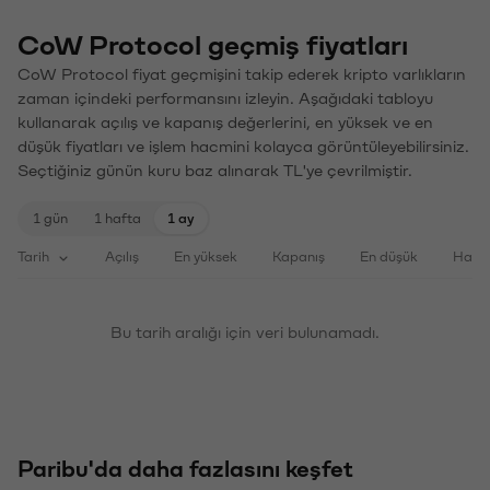
CoW Protocol geçmiş fiyatları
CoW Protocol fiyat geçmişini takip ederek kripto varlıkların
zaman içindeki performansını izleyin. Aşağıdaki tabloyu
kullanarak açılış ve kapanış değerlerini, en yüksek ve en
düşük fiyatları ve işlem hacmini kolayca görüntüleyebilirsiniz.
Seçtiğiniz günün kuru baz alınarak TL'ye çevrilmiştir.
1 gün
1 hafta
1 ay
Tarih
Açılış
En yüksek
Kapanış
En düşük
Haci
Bu tarih aralığı için veri bulunamadı.
Paribu'da daha fazlasını keşfet