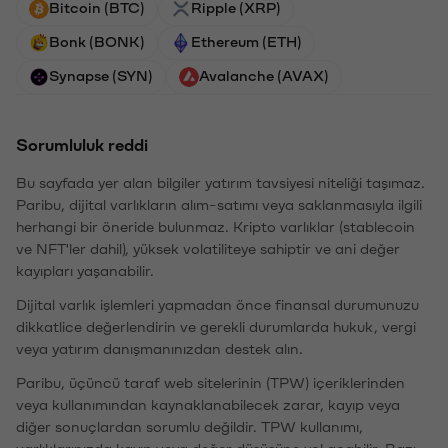
Bitcoin (BTC)
Ripple (XRP)
Bonk (BONK)
Ethereum (ETH)
Synapse (SYN)
Avalanche (AVAX)
Sorumluluk reddi
Bu sayfada yer alan bilgiler yatırım tavsiyesi niteliği taşımaz.
Paribu, dijital varlıkların alım-satımı veya saklanmasıyla ilgili
herhangi bir öneride bulunmaz. Kripto varlıklar (stablecoin
ve NFT'ler dahil), yüksek volatiliteye sahiptir ve ani değer
kayıpları yaşanabilir.
Dijital varlık işlemleri yapmadan önce finansal durumunuzu
dikkatlice değerlendirin ve gerekli durumlarda hukuk, vergi
veya yatırım danışmanınızdan destek alın.
Paribu, üçüncü taraf web sitelerinin (TPW) içeriklerinden
veya kullanımından kaynaklanabilecek zarar, kayıp veya
diğer sonuçlardan sorumlu değildir. TPW kullanımı,
varlıklarınızda kayıp veya değer düşüşüne yol açabilir. Bazı