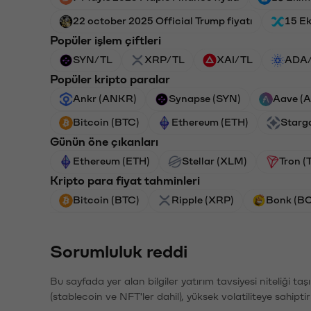
22 october 2025 Official Trump fiyatı
15 Ek
Popüler işlem çiftleri
SYN/TL
XRP/TL
XAI/TL
ADA
Popüler kripto paralar
Ankr (ANKR)
Synapse (SYN)
Aave (
Bitcoin (BTC)
Ethereum (ETH)
Starg
Günün öne çıkanları
Ethereum (ETH)
Stellar (XLM)
Tron (
Kripto para fiyat tahminleri
Bitcoin (BTC)
Ripple (XRP)
Bonk (B
Sorumluluk reddi
Bu sayfada yer alan bilgiler yatırım tavsiyesi niteliği ta
(stablecoin ve NFT'ler dahil), yüksek volatiliteye sahipti