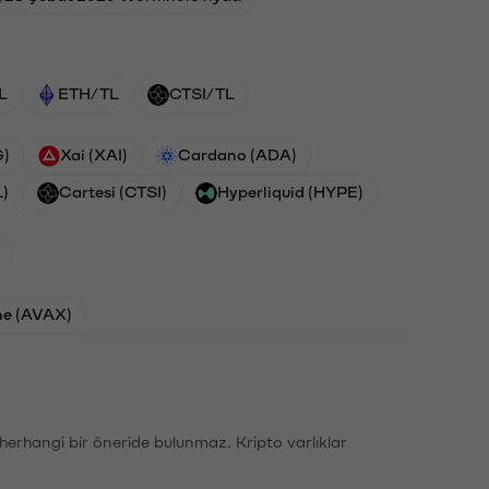
L
ETH/TL
CTSI/TL
G)
Xai (XAI)
Cardano (ADA)
L)
Cartesi (CTSI)
Hyperliquid (HYPE)
he (AVAX)
li herhangi bir öneride bulunmaz. Kripto varlıklar