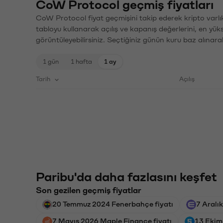
CoW Protocol geçmiş fiyatları
CoW Protocol fiyat geçmişini takip ederek kripto varlı
tabloyu kullanarak açılış ve kapanış değerlerini, en yük
görüntüleyebilirsiniz. Seçtiğiniz günün kuru baz alınarak
1 gün
1 hafta
1 ay
Tarih
Açılış
Paribu'da daha fazlasını keşfet
Son gezilen geçmiş fiyatlar
20 Temmuz 2024 Fenerbahçe fiyatı
7 Aralık
7 Mayıs 2026 Maple Finance fiyatı
13 Ekim