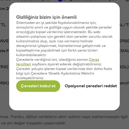
im 2023 Synthetix fiyatı
Gizliliğiniz bizim için önemli
Sitemizden en iyi şekilde faydalanabilmeniz için,
/TL
STG/TL
BTC/TL
VANRY/TL
GAL/T
amaçlarla sınırlı ve gizliliğe uygun olacak şekilde çerezler
aracılığıyla kişisel verileriniz işlenmektedir. Bu web
sitesinin çalışması için gerekli olan çerezler zorunlu olarak
AAVE)
Ripple (XRP)
Waves (WAVES)
PSG (PS
kullanılmakta olup, açık rıza vermeniz halinde
deneyiminizi iyileştirmek, hizmetlerimizi geliştirmek ve
ate Finance (STG)
kişiselleştirme yapabilmek için farklı çerez türleri
Vanar (VANRY)
Galatasaray (GA
kullanılabilecektir.
Çerezlerle verdiğiniz izni, istediğiniz zaman
Çerez
tercihleri
sayfasını ziyaret ederek değiştirebilirsiniz.
TRX)
Bitcoin (BTC)
Ripple (XRP)
Solana (SOL)
Çerezler yoluyla işlenen kişisel verilerinize dair daha fazla
bilgi için Çerezlere Yönelik Aydınlatma Metni'ni
inceleyebilirsiniz.
ONK)
Ethereum (ETH)
Synapse (SYN)
Avalanc
Çerezleri kabul et
Opsiyonel çerezleri reddet
şımaz. Paribu, dijital varlıkların alım-satımı veya saklanmasıyla ilgi
r ve ani değer kayıpları yaşanabilir.