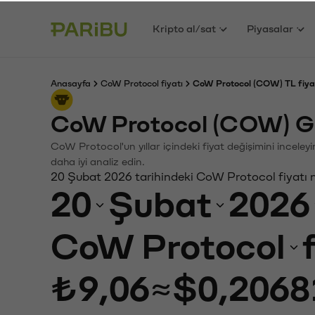
Kripto al/sat
Piyasalar
Anasayfa
CoW Protocol fiyatı
CoW Protocol (COW) TL fiya
CoW Protocol (COW) Ge
CoW Protocol'un yıllar içindeki fiyat değişimini incele
daha iyi analiz edin.
20 Şubat 2026 tarihindeki CoW Protocol fiyatı 
20
Şubat
2026
CoW Protocol
₺9,06
≈
$0,2068