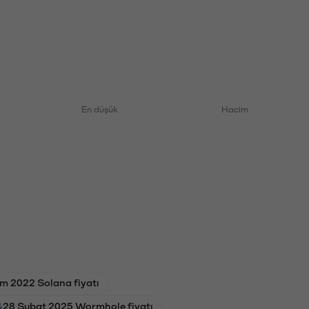
En düşük
Hacim
im 2022 Solana fiyatı
28 Şubat 2025 Wormhole fiyatı