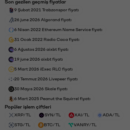
Son gezilen geçmiş fiyatlar
9 Şubat 2021 Trabzonspor fiyatı
26 june 2026 Algorand fiyatı
6 Nisan 2022 Ethereum Name Service fiyatı
31 Ocak 2022 Radio Caca fiyatı
6 Ağustos 2026 aixbt fiyatı
19 june 2026 aixbt fiyatı
5 Mart 2026 iExec RLC fiyatı
20 Temmuz 2026 Livepeer fiyatı
30 Mayıs 2026 Skale fiyatı
6 Mart 2025 Peanut the Squirrel fiyatı
Popüler işlem çiftleri
XRP/TL
SYN/TL
XAI/TL
ADA/TL
STG/TL
BTC/TL
VANRY/TL