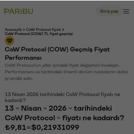
Giriş yap
Anasayfa
CoW Protocol fiyatı
CoW Protocol (COW) TL fiyat geçmişi
CoW Protocol (COW) Geçmiş Fiyat
Performansı
CoW Protocol'un yıllar içindeki fiyat değişimini inceleyin.
Performansını ve tarihindeki önemli dönüm noktalarını daha
iyi analiz edin.
13 Nisan 2026 tarihindeki CoW Protocol fiyatı ne
kadardı?
13
Nisan
2026
tarihindeki
CoW Protocol
fiyatı ne kadardı?
₺9,81
≈
$0,21931099