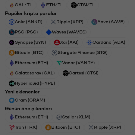
GAL/TL
ETH/TL
CTSI/TL
Popüler kripto paralar
Ankr (ANKR)
Ripple (XRP)
Aave (AAVE)
PSG (PSG)
Waves (WAVES)
Synapse (SYN)
Xai (XAI)
Cardano (ADA)
Bitcoin (BTC)
Stargate Finance (STG)
Ethereum (ETH)
Vanar (VANRY)
Galatasaray (GAL)
Cartesi (CTSI)
Hyperliquid (HYPE)
Yeni eklenenler
Gram (GRAM)
Günün öne çıkanları
Ethereum (ETH)
Stellar (XLM)
Tron (TRX)
Bitcoin (BTC)
Ripple (XRP)