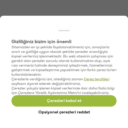
Gizliliğiniz bizim için önemli
Sitemizden en iyi şekilde faydalanabilmeniz için, amaçlarla
sınırlı ve gizliliğe uygun olacak şekilde çerezler aracılığıyla
kişisel verileriniz işlenmektedir. Bu web sitesinin çalışması için
gerekli olan çerezler zorunlu olarak kullanılmakta olup, açık
rıza vermeniz halinde deneyiminizi iyileştirmek, hizmetlerimizi
geliştirmek ve kişiselleştirme yapabilmek için farklı çerez türleri
kullanılabilecektir.
Çerezlerle verdiğiniz izni, istediğiniz zaman
Çerez tercihleri
sayfasını ziyaret ederek değiştirebilirsiniz.
Çerezler yoluyla işlenen kişisel verilerinize dair daha fazla bilgi
için Çerezlere Yönelik Aydınlatma Metni'ni inceleyebilirsiniz.
Çerezleri kabul et
Opsiyonel çerezleri reddet