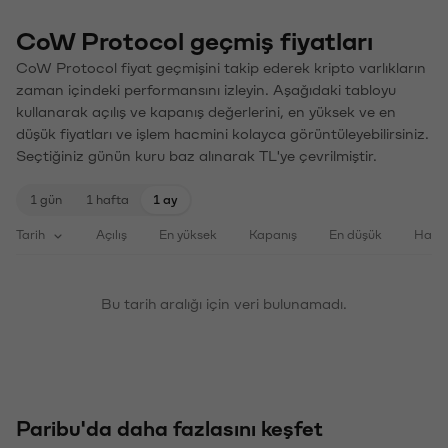
CoW Protocol geçmiş fiyatları
CoW Protocol fiyat geçmişini takip ederek kripto varlıkların
zaman içindeki performansını izleyin. Aşağıdaki tabloyu
kullanarak açılış ve kapanış değerlerini, en yüksek ve en
düşük fiyatları ve işlem hacmini kolayca görüntüleyebilirsiniz.
Seçtiğiniz günün kuru baz alınarak TL'ye çevrilmiştir.
1 gün
1 hafta
1 ay
Tarih
Açılış
En yüksek
Kapanış
En düşük
Haci
Bu tarih aralığı için veri bulunamadı.
Paribu'da daha fazlasını keşfet