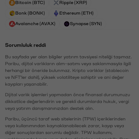
Bitcoin (BTC)
Ripple (XRP)
Bonk (BONK)
Ethereum (ETH)
Avalanche (AVAX)
Synapse (SYN)
Sorumluluk reddi
Bu sayfada yer alan bilgiler yatırım tavsiyesi niteliği taşımaz.
Paribu, dijital varlıkların alım-satımı veya saklanmasıyla ilgili
herhangi bir öneride bulunmaz. Kripto varlıklar (stablecoin
ve NFT'ler dahil), yüksek volatiliteye sahiptir ve ani değer
kayıpları yaşanabilir.
Dijital varlık işlemleri yapmadan önce finansal durumunuzu
dikkatlice değerlendirin ve gerekli durumlarda hukuk, vergi
veya yatırım danışmanınızdan destek alın.
Paribu, üçüncü taraf web sitelerinin (TPW) içeriklerinden
veya kullanımından kaynaklanabilecek zarar, kayıp veya
diğer sonuçlardan sorumlu değildir. TPW kullanımı,
varlıklarınızda kayıp veya değer düşüşüne yol açabilir. Bazı