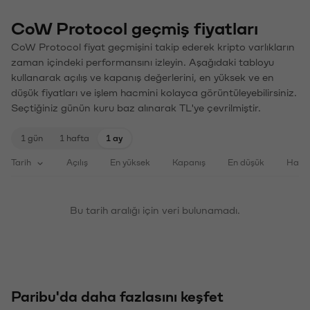
CoW Protocol geçmiş fiyatları
CoW Protocol fiyat geçmişini takip ederek kripto varlıkların
zaman içindeki performansını izleyin. Aşağıdaki tabloyu
kullanarak açılış ve kapanış değerlerini, en yüksek ve en
düşük fiyatları ve işlem hacmini kolayca görüntüleyebilirsiniz.
Seçtiğiniz günün kuru baz alınarak TL'ye çevrilmiştir.
1 gün
1 hafta
1 ay
Tarih
Açılış
En yüksek
Kapanış
En düşük
Haci
Bu tarih aralığı için veri bulunamadı.
Paribu'da daha fazlasını keşfet