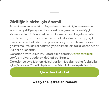
Gizliliğiniz bizim için önemli
Sitemizden en iyi şekilde faydalanabilmeniz için, amaçlarla
sınırlı ve gizliliğe uygun olacak şekilde çerezler aracılığıyla
kişisel verileriniz işlenmektedir. Bu web sitesinin çalışması için
gerekli olan çerezler zorunlu olarak kullanılmakta olup, açık
rıza vermeniz halinde deneyiminizi iyileştirmek, hizmetlerimizi
geliştirmek ve kişiselleştirme yapabilmek için farklı çerez türleri
kullanılabilecektir.
Çerezlerle verdiğiniz izni, istediğiniz zaman
Çerez tercihleri
sayfasını ziyaret ederek değiştirebilirsiniz.
Çerezler yoluyla işlenen kişisel verilerinize dair daha fazla bilgi
için Çerezlere Yönelik Aydınlatma Metni'ni inceleyebilirsiniz.
Çerezleri kabul et
Opsiyonel çerezleri reddet