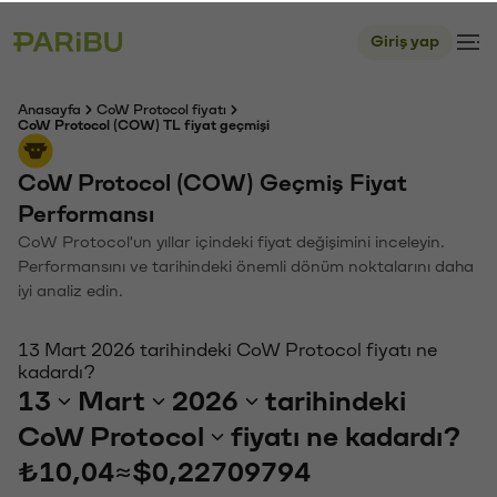
Giriş yap
Anasayfa
CoW Protocol fiyatı
CoW Protocol (COW) TL fiyat geçmişi
CoW Protocol (COW) Geçmiş Fiyat
Performansı
CoW Protocol'un yıllar içindeki fiyat değişimini inceleyin.
Performansını ve tarihindeki önemli dönüm noktalarını daha
iyi analiz edin.
13 Mart 2026 tarihindeki CoW Protocol fiyatı ne
kadardı?
13
Mart
2026
tarihindeki
CoW Protocol
fiyatı ne kadardı?
₺10,04
≈
$0,22709794