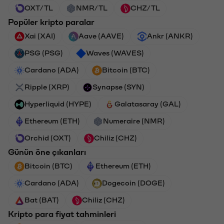
OXT/TL
NMR/TL
CHZ/TL
Popüler kripto paralar
Xai (XAI)
Aave (AAVE)
Ankr (ANKR)
PSG (PSG)
Waves (WAVES)
Cardano (ADA)
Bitcoin (BTC)
Ripple (XRP)
Synapse (SYN)
Hyperliquid (HYPE)
Galatasaray (GAL)
Ethereum (ETH)
Numeraire (NMR)
Orchid (OXT)
Chiliz (CHZ)
Günün öne çıkanları
Bitcoin (BTC)
Ethereum (ETH)
Cardano (ADA)
Dogecoin (DOGE)
Bat (BAT)
Chiliz (CHZ)
Kripto para fiyat tahminleri