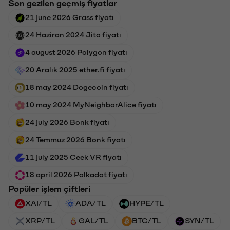
Son gezilen geçmiş fiyatlar
21 june 2026 Grass fiyatı
24 Haziran 2024 Jito fiyatı
4 august 2026 Polygon fiyatı
20 Aralık 2025 ether.fi fiyatı
18 may 2024 Dogecoin fiyatı
10 may 2024 MyNeighborAlice fiyatı
24 july 2026 Bonk fiyatı
24 Temmuz 2026 Bonk fiyatı
11 july 2025 Ceek VR fiyatı
18 april 2026 Polkadot fiyatı
Popüler işlem çiftleri
XAI/TL
ADA/TL
HYPE/TL
XRP/TL
GAL/TL
BTC/TL
SYN/TL