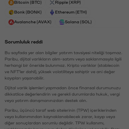
Bitcoin (BTC)
Ripple (XRP)
Bonk (BONK)
Ethereum (ETH)
Avalanche (AVAX)
Solana (SOL)
Sorumluluk reddi
Bu sayfada yer alan bilgiler yatırım tavsiyesi niteliği taşımaz.
Paribu, dijital varlıkların alım-satımı veya saklanmasıyla ilgili
herhangi bir öneride bulunmaz. Kripto varlıklar (stablecoin
ve NFT'ler dahil), yüksek volatiliteye sahiptir ve ani değer
kayıpları yaşanabilir.
Dijital varlık işlemleri yapmadan önce finansal durumunuzu
dikkatlice değerlendirin ve gerekli durumlarda hukuk, vergi
veya yatırım danışmanınızdan destek alın.
Paribu, üçüncü taraf web sitelerinin (TPW) içeriklerinden
veya kullanımından kaynaklanabilecek zarar, kayıp veya
diğer sonuçlardan sorumlu değildir. TPW kullanımı,
varlıklarınızda kayıp veya değer düşüşüne yol açabilir. Bazı