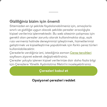
Gizliliğiniz bizim için önemli
Sitemizden en iyi şekilde faydalanabilmeniz için, amaçlarla
sınırlı ve gizliliğe uygun olacak şekilde çerezler aracılığıyla
kişisel verileriniz işlenmektedir. Bu web sitesinin çalışması için
gerekli olan çerezler zorunlu olarak kullanılmakta olup, açık
rıza vermeniz halinde deneyiminizi iyileştirmek, hizmetlerimizi
geliştirmek ve kişiselleştirme yapabilmek için farklı çerez türleri
kullanılabilecektir.
Çerezlerle verdiğiniz izni, istediğiniz zaman
Çerez tercihleri
sayfasını ziyaret ederek değiştirebilirsiniz.
Çerezler yoluyla işlenen kişisel verilerinize dair daha fazla bilgi
için Çerezlere Yönelik Aydınlatma Metni'ni inceleyebilirsiniz.
Çerezleri kabul et
Opsiyonel çerezleri reddet