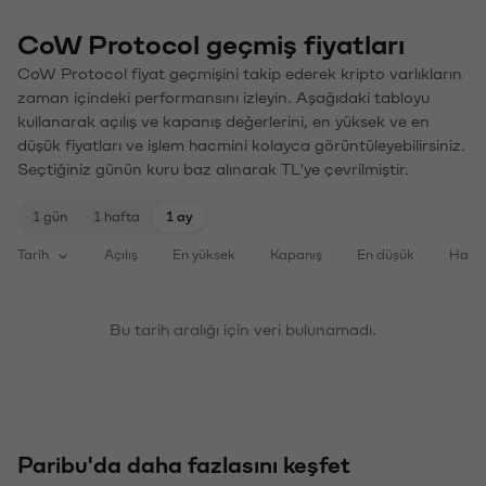
CoW Protocol geçmiş fiyatları
CoW Protocol fiyat geçmişini takip ederek kripto varlıkların
zaman içindeki performansını izleyin. Aşağıdaki tabloyu
kullanarak açılış ve kapanış değerlerini, en yüksek ve en
düşük fiyatları ve işlem hacmini kolayca görüntüleyebilirsiniz.
Seçtiğiniz günün kuru baz alınarak TL'ye çevrilmiştir.
1 gün
1 hafta
1 ay
Tarih
Açılış
En yüksek
Kapanış
En düşük
Haci
Bu tarih aralığı için veri bulunamadı.
Paribu'da daha fazlasını keşfet