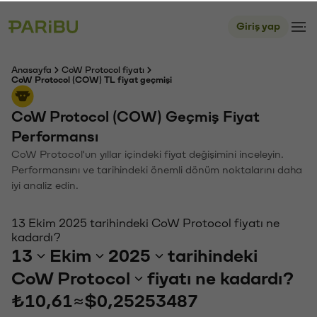
Giriş yap
Anasayfa
CoW Protocol fiyatı
CoW Protocol (COW) TL fiyat geçmişi
CoW Protocol (COW) Geçmiş Fiyat
Performansı
CoW Protocol'un yıllar içindeki fiyat değişimini inceleyin.
Performansını ve tarihindeki önemli dönüm noktalarını daha
iyi analiz edin.
13 Ekim 2025 tarihindeki CoW Protocol fiyatı ne
kadardı?
13
Ekim
2025
tarihindeki
CoW Protocol
fiyatı ne kadardı?
₺10,61
≈
$0,25253487