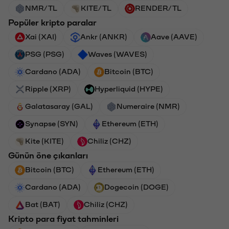
NMR/TL
KITE/TL
RENDER/TL
Popüler kripto paralar
Xai (XAI)
Ankr (ANKR)
Aave (AAVE)
PSG (PSG)
Waves (WAVES)
Cardano (ADA)
Bitcoin (BTC)
Ripple (XRP)
Hyperliquid (HYPE)
Galatasaray (GAL)
Numeraire (NMR)
Synapse (SYN)
Ethereum (ETH)
Kite (KITE)
Chiliz (CHZ)
Günün öne çıkanları
Bitcoin (BTC)
Ethereum (ETH)
Cardano (ADA)
Dogecoin (DOGE)
Bat (BAT)
Chiliz (CHZ)
Kripto para fiyat tahminleri